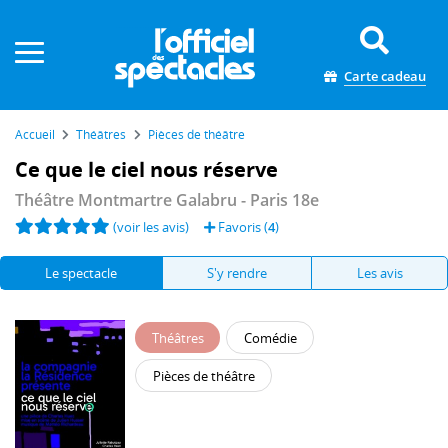
Panneau de gestion des cookies
Carte cadeau
Accueil
Théâtres
Pièces de théâtre
Ce que le ciel nous réserve
Théâtre Montmartre Galabru
- Paris 18e
(voir les avis)
Favoris (
4
)
Le spectacle
S'y rendre
Les avis
Théâtres
Comédie
Pièces de théâtre