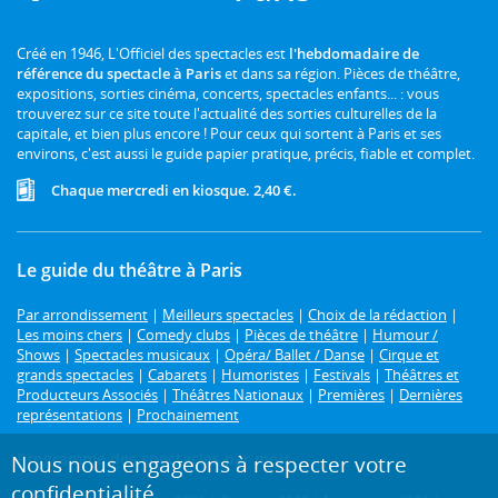
Créé en 1946, L'Officiel des spectacles est
l'hebdomadaire de
référence du spectacle à Paris
et dans sa région. Pièces de théâtre,
expositions, sorties cinéma, concerts, spectacles enfants... : vous
trouverez sur ce site toute l'actualité des sorties culturelles de la
capitale, et bien plus encore ! Pour ceux qui sortent à Paris et ses
environs, c'est aussi le guide papier pratique, précis, fiable et complet.
Chaque mercredi en kiosque. 2,40 €.
Le guide du théâtre à Paris
Par arrondissement
|
Meilleurs spectacles
|
Choix de la rédaction
|
Les moins chers
|
Comedy clubs
|
Pièces de théâtre
|
Humour /
Shows
|
Spectacles musicaux
|
Opéra/ Ballet / Danse
|
Cirque et
grands spectacles
|
Cabarets
|
Humoristes
|
Festivals
|
Théâtres et
Producteurs Associés
|
Théâtres Nationaux
|
Premières
|
Dernières
représentations
|
Prochainement
Programme des spectacles par mois
Nous nous engageons à respecter votre
confidentialité.