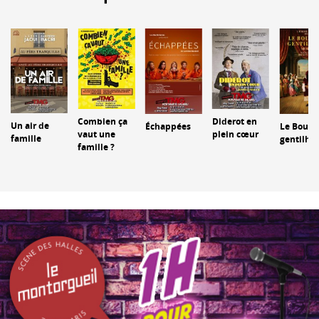
Diderot en
Combien ça
Un air de
Échappées
Le Bourg
plein cœur
vaut une
famille
gentilh
famille ?