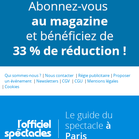
Qui sommes-nous ?
Nous contacter
Régie publicitaire
Proposer
un événement
Newsletters
CGV
CGU
Mentions légales
Cookies
Le guide du
spectacle
à
Paris