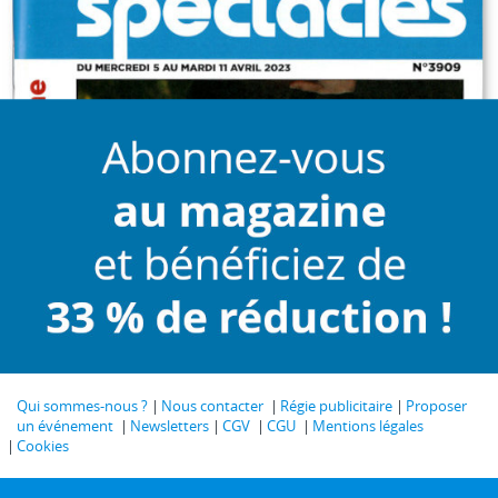
Qui sommes-nous ?
Nous contacter
Régie publicitaire
Proposer
un événement
Newsletters
CGV
CGU
Mentions légales
Cookies