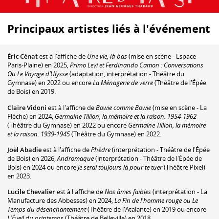
Principaux artistes liés à l'événement
Éric Cénat
est à l'affiche de
Une vie, là-bas
(mise en scène - Espace
Paris-Plaine) en 2025,
Primo Levi et Ferdinando Camon : Conversations
Ou Le Voyage d’Ulysse
(adaptation, interprétation - Théâtre du
Gymnase) en 2022 ou encore
La Ménagerie de verre
(Théâtre de l'Épée
de Bois) en 2019.
Claire Vidoni
est à l'affiche de
Bowie comme Bowie
(mise en scène - La
Flèche) en 2024,
Germaine Tillion, la mémoire et la raison. 1954-1962
(Théâtre du Gymnase) en 2022 ou encore
Germaine Tillion, la mémoire
et la raison. 1939-1945
(Théâtre du Gymnase) en 2022.
Joël Abadie
est à l'affiche de
Phèdre
(interprétation - Théâtre de l'Épée
de Bois) en 2026,
Andromaque
(interprétation - Théâtre de l'Épée de
Bois) en 2024 ou encore
Je serai toujours là pour te tuer
(Théâtre Pixel)
en 2023.
Lucile Chevalier
est à l'affiche de
Nos âmes faibles
(interprétation - La
Manufacture des Abbesses) en 2024,
La Fin de l'homme rouge ou Le
Temps du désenchantement
(Théâtre de l'Atalante) en 2019 ou encore
L'Éveil du printemps
(Théâtre de Belleville) en 2018.