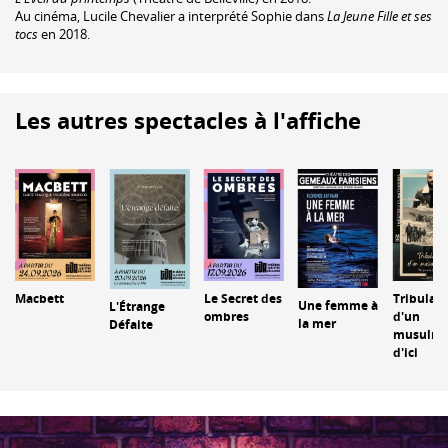
Au cinéma, Lucile Chevalier a interprété Sophie dans
La Jeune Fille et ses
tocs
en 2018.
Les autres spectacles à l'affiche
Macbett
Le Secret des
Tribulati
Une femme à
L'Étrange
ombres
d'un
la mer
Défaite
musulm
d'ici