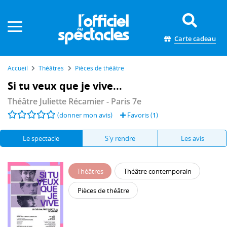
Panneau de gestion des cookies
Carte cadeau
Accueil
Théâtres
Pièces de théâtre
Si tu veux que je vive...
Théâtre Juliette Récamier
- Paris 7e
(donner mon avis)
Favoris (
1
)
Le spectacle
S'y rendre
Les avis
Théâtres
Théâtre contemporain
Pièces de théâtre