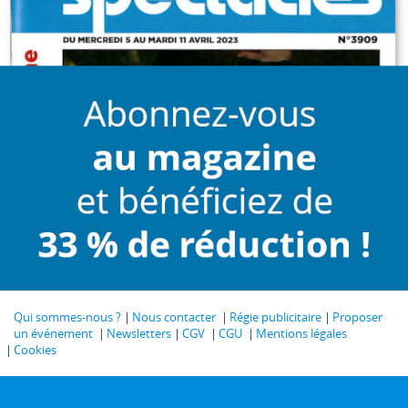
Qui sommes-nous ?
Nous contacter
Régie publicitaire
Proposer
un événement
Newsletters
CGV
CGU
Mentions légales
Cookies