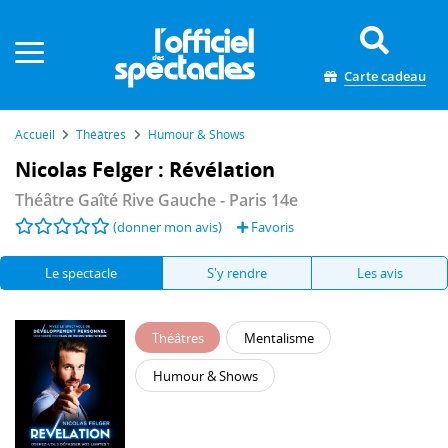
Panneau de gestion des cookies
Carte cadeau
Accueil
Théâtres
Humour & Shows
Nicolas Felger : Révélation
Théâtre Gaîté Rive Gauche
- Paris 14e
(donner mon avis)
Favoris
Le spectacle
S'y rendre
Les avis
Théâtres
Mentalisme
Humour & Shows