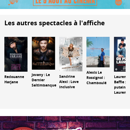
Les autres spectacles à l'affiche
Alexis Le
Jovany : Le
Sandrine
Redouanne
Laurent
Rossignol :
Dernier
Alexi : Love
Harjane
Baffie : 
Chamboulé
Saltimbanque
inclusive
putain
Laurent !