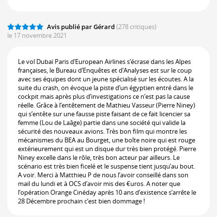
Avis publié par Gérard
(278 critiques)
le 17 novembre 2021
Le vol Dubaï Paris d’European Airlines s’écrase dans les Alpes
françaises, le Bureau d’Enquêtes et d’Analyses est sur le coup
avec ses équipes dont un jeune spécialisé sur les écoutes. A la
suite du crash, on évoque la piste d’un égyptien entré dans le
cockpit mais après plus d’investigations ce n’est pas la cause
réelle. Grâce à l’entêtement de Mathieu Vasseur (Pierre Niney)
qui s’entête sur une fausse piste faisant de ce fait licencier sa
femme (Lou de Laâge) partie dans une société qui valide la
sécurité des nouveaux avions. Très bon film qui montre les
mécanismes du BEA au Bourget, une boîte noire qui est rouge
extérieurement qui est un disque dur très bien protégé. Pierre
Niney excelle dans le rôle, très bon acteur par ailleurs. Le
scénario est très bien ficelé et le suspense tient jusqu’au bout.
A voir. Merci à Matthieu P de nous l’avoir conseillé dans son
mail du lundi et à OCS d’avoir mis des €uros. A noter que
l’opération Orange Cinéday après 10 ans d’existence s’arrête le
28 Décembre prochain c’est bien dommage !