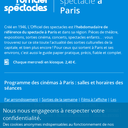
spectacle
à
Paris
Créé en 1946, L'Officiel des spectacles est
l'hebdomadaire de
référence du spectacle à Paris
et dans sa région. Pièces de théâtre,
expositions, sorties cinéma, concerts, spectacles enfants... : vous
trouverez sur ce site toute l'actualité des sorties culturelles de la
capitale, et bien plus encore ! Pour ceux qui sortent à Paris et ses
environs, c'est aussi le guide papier pratique, précis, fiable et complet.
Chaque mercredi en kiosque. 2,40 €.
Programme des cinémas à Paris : salles et horaires des
séances
Par arrondissement
|
Sorties de la semaine
|
Films à l'affiche
|
Les
plus populaires
|
Avant-premières
|
Festivals et cycles
|
Nous nous engageons à respecter votre
Prochainement
|
Comédie
|
Drame
|
Thriller
|
Animation
|
Horreur
|
Science-fiction
|
Fantastique
|
Action ou aventure
|
Tous les genres
|
confidentialité.
3D
Des cookies anonymes indispensables au fonctionnement de nos