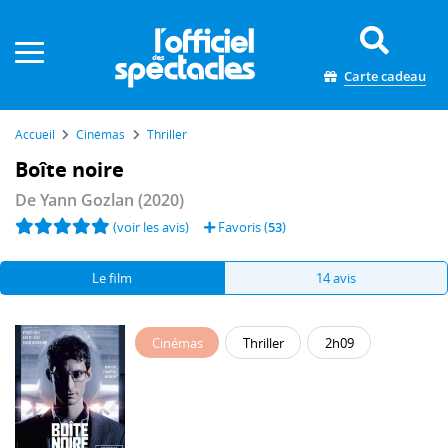
Panneau de gestion des cookies
Carte cadeau
Accueil
Cinémas
Thriller
Boîte noire
De
Yann Gozlan
(2020)
(voir les avis)
Favoris (
53
)
Le film
14 avis
Cinémas
Thriller
2h09