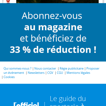
Qui sommes-nous ?
Nous contacter
Régie publicitaire
Proposer
un événement
Newsletters
CGV
CGU
Mentions légales
Cookies
Le guide du