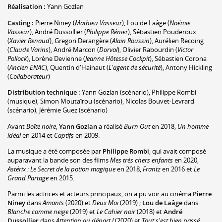
Réalisation :
Yann Gozlan
Casting :
Pierre Niney
(
Mathieu Vasseur
)
,
Lou de Laâge
(
Noémie
Vasseur
)
,
André Dussollier
(
Philippe Rénier
)
,
Sébastien Pouderoux
(
Xavier Renaud
)
,
Gregori Derangère
(
Alain Roussin
)
,
Aurélien Recoing
(
Claude Varins
)
,
André Marcon
(
Dorval
)
,
Olivier Rabourdin
(
Victor
Pollock
)
,
Lorène Devienne
(
Jeanne Hôtesse Cockpit
)
,
Sébastien Corona
(
Ancien ENAC
)
,
Quentin d'Hainaut
(
L'agent de sécurité
)
,
Antony Hickling
(
Collaborateur
)
Distribution technique :
Yann Gozlan
(scénario)
,
Philippe Rombi
(musique)
,
Simon Moutaïrou
(scénario)
,
Nicolas Bouvet-Levrard
(scénario)
,
Jérémie Guez
(scénario)
Avant
Boîte noire
,
Yann Gozlan
a réalisé
Burn Out
en 2018,
Un homme
idéal
en 2014 et
Captifs
en 2009.
La musique a été composée par
Philippe Rombi
, qui avait composé
auparavant la bande son des films
Mes très chers enfants
en 2020,
Astérix : Le Secret de la potion magique
en 2018,
Frantz
en 2016 et
Le
Grand Partage
en 2015.
Parmi les actrices et acteurs principaux, on a pu voir au cinéma
Pierre
Niney
dans
Amants
(2020) et
Deux Moi
(2019) ;
Lou de Laâge
dans
Blanche comme neige
(2019) et
Le Cahier noir
(2018) et
André
Dussollier
dans
Attention au départ !
(2020) et
Tout s'est bien passé