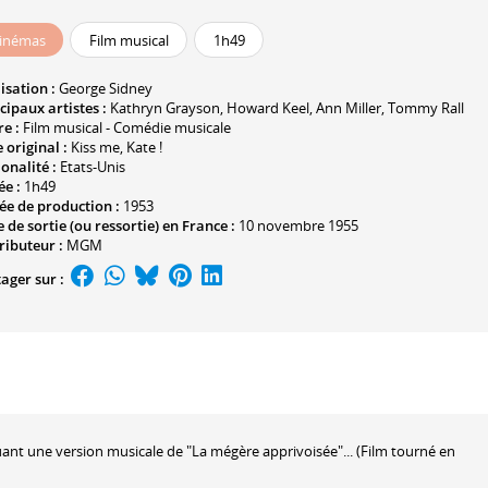
inémas
Film musical
1h49
isation :
George Sidney
cipaux artistes :
Kathryn Grayson
,
Howard Keel
,
Ann Miller
,
Tommy Rall
e :
Film musical - Comédie musicale
e original :
Kiss me, Kate !
onalité :
Etats-Unis
ée :
1h49
ée de production :
1953
 de sortie (ou ressortie) en France :
10 novembre 1955
ributeur :
MGM
ager sur :
ant une version musicale de "La mégère apprivoisée"... (Film tourné en