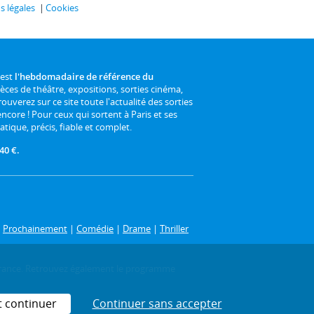
 légales
Cookies
 est
l'hebdomadaire de référence du
ièces de théâtre, expositions, sorties cinéma,
rouverez sur ce site toute l'actualité des sorties
 encore ! Pour ceux qui sortent à Paris et ses
atique, précis, fiable et complet.
40 €.
|
Prochainement
|
Comédie
|
Drame
|
Thriller
-de-France. Retrouvez également le programme
t continuer
Continuer sans accepter