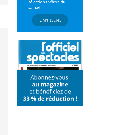
sélection théâtre
du
samedi
JE M'INSCRIS