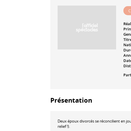
C
Réal
Prin
Genr
Titr
Nati
Dur
Ann
Date
Dist
Part
Présentation
Deux époux divorcés se réconcilient en jou
relief !).