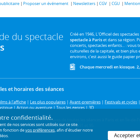
publicitaire
Proposer un événement
Newsletters
CGV
CGU
Mentions
ide du spectacle
Créé en 1946, L'Officiel des spectacles
spectacle à Paris
et dans sa région. P
is
concerts, spectacles enfants... : vous t
culturelles de la capitale, et bien plus
environs, c'est aussi le guide papier pr
Chaque mercredi en kiosque. 2,
les et horaires des séances
ilms à l'affiche
|
Les plus populaires
|
Avant-premières
|
Festivals et cycles
astique
|
Action ou aventure
|
Tous les genres
|
3D
re confidentialité.
ctacles ! Retrouvez tous les horaires de toutes les séances à Paris et en Île
de nos services sont utilisés sur ce site.
artements limitrophes : 92, 93, 94, 77, 78, 91 et 95.
en fonction de
vos préférences
, afin d'étudier notre
Accepter e
déos.