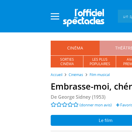
Panneau de gestion des cookies
CINÉMA
THÉÂTR
SORTIES
LES PLUS
AV
CINÉMA
POPULAIRES
PREM
Accueil
Cinémas
Film musical
Embrasse-moi, chér
De
George Sidney
(1953)
(donner mon avis)
Favori
Le film