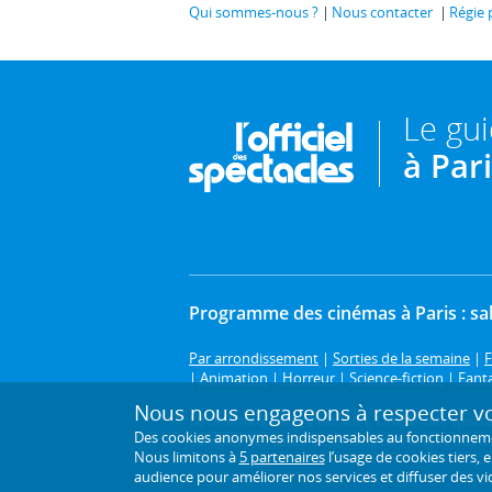
Qui sommes-nous ?
Nous contacter
Régie 
Le gu
à Par
Programme des cinémas à Paris : sal
Par arrondissement
|
Sorties de la semaine
|
F
|
Animation
|
Horreur
|
Science-fiction
|
Fant
Nous nous engageons à respecter vot
Le cinéma à Paris, c'est sur L'Officiel des spe
Des cookies anonymes indispensables au fonctionnement 
complet des salles de cinéma de Paris et des dép
Nous limitons à
5 partenaires
l’usage de cookies tiers, 
audience pour améliorer nos services et diffuser des vi