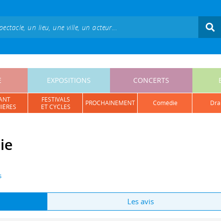
E
EXPOSITIONS
CONCERTS
ANT
FESTIVALS
PROCHAINEMENT
comédie
dr
IÈRES
ET CYCLES
ie
s
Les avis