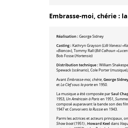
Embrasse-moi, chérie : la
Réalisation :
George Sidney
Casting :
Kathryn Grayson
(
Lilli Vanessi «K
«Bianca»
)
,
Tommy Rall
(
Bill Calhoun «Lucen
Bob Fosse
(
Hortensio
)
Distribution technique :
William Shakesp
Spewack
(scénario)
,
Cole Porter
(musique)
Avant
Embrasse-moi, chérie
,
George Sidne
et
La Clef sous la porte
en 1950.
La musique a été composée par
Saul Chap
1953,
Un Américain à Paris
en 1951,
Summer
composé auparavant la bande son des fi
1947 et
Convoi vers la Russie
en 1943.
Parmi les actrices et acteurs principaux, o
Show boat
(1951) ;
Howard Keel
dans
Vaqu