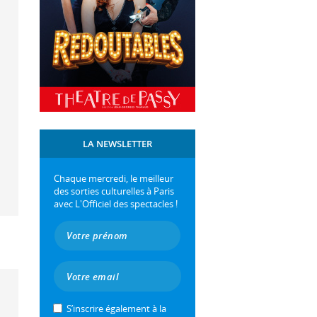
LA NEWSLETTER
Chaque mercredi, le meilleur
des sorties culturelles à Paris
avec L'Officiel des spectacles !
S’inscrire également à la