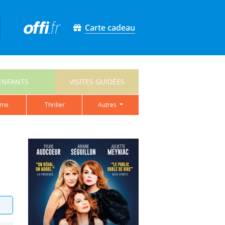
Carte cadeau
ENFANTS
VISITES GUIDÉES
ame
thriller
autres