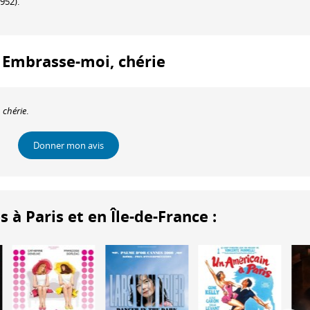
952).
 : Embrasse-moi, chérie
 chérie
.
Donner mon avis
 Paris et en Île-de-France :