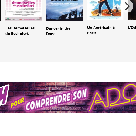
Un Américain à
L'O
Les Demoiselles
Dancer in the
Paris
de Rochefort
Dark