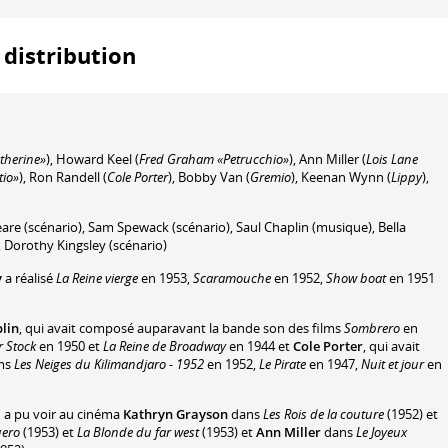
 distribution
atherine»
)
,
Howard Keel
(
Fred Graham «Petrucchio»
)
,
Ann Miller
(
Lois Lane
tio»
)
,
Ron Randell
(
Cole Porter
)
,
Bobby Van
(
Gremio
)
,
Keenan Wynn
(
Lippy
)
,
eare
(scénario)
,
Sam Spewack
(scénario)
,
Saul Chaplin
(musique)
,
Bella
,
Dorothy Kingsley
(scénario)
y
a réalisé
La Reine vierge
en 1953,
Scaramouche
en 1952,
Show boat
en 1951
lin
, qui avait composé auparavant la bande son des films
Sombrero
en
 Stock
en 1950 et
La Reine de Broadway
en 1944 et
Cole Porter
, qui avait
lms
Les Neiges du Kilimandjaro - 1952
en 1952,
Le Pirate
en 1947,
Nuit et jour
en
n a pu voir au cinéma
Kathryn Grayson
dans
Les Rois de la couture
(1952) et
ero
(1953) et
La Blonde du far west
(1953) et
Ann Miller
dans
Le Joyeux