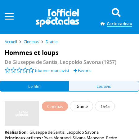
Panneau de gestion des cookies
Carte cadeau
Accueil
Cinémas
Drame
Hommes et loups
De
Giuseppe de Santis
,
Leopoldo Savona
(1957)
(donner mon avis)
Favoris
Le film
Les avis
Cinémas
Drame
1h45
Réalisation :
Giuseppe de Santis
,
Leopoldo Savona
Principaux artistes :
Yves Montand
,
Silvana Mangano
,
Pedro