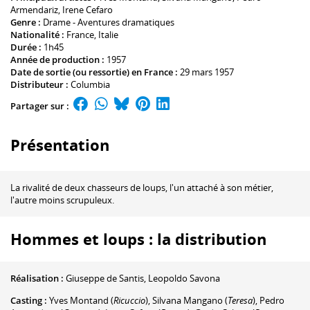
Armendariz
,
Irene Cefaro
Genre :
Drame - Aventures dramatiques
Nationalité :
France, Italie
Durée :
1h45
Année de production :
1957
Date de sortie (ou ressortie) en France :
29 mars 1957
Distributeur :
Columbia
Partager sur :
Présentation
La rivalité de deux chasseurs de loups, l'un attaché à son métier,
l'autre moins scrupuleux.
Hommes et loups : la distribution
Réalisation :
Giuseppe de Santis
,
Leopoldo Savona
Casting :
Yves Montand
(
Ricuccio
)
,
Silvana Mangano
(
Teresa
)
,
Pedro