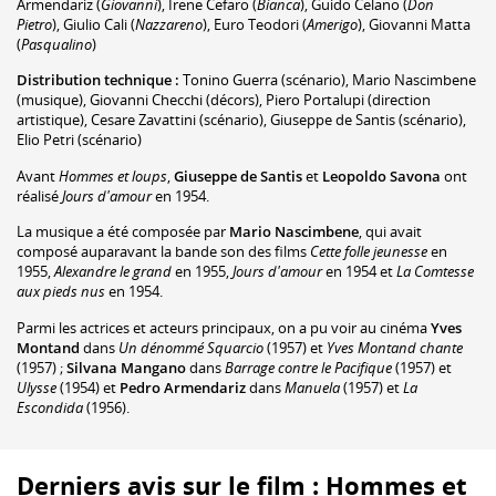
Armendariz
(
Giovanni
)
,
Irene Cefaro
(
Bianca
)
,
Guido Celano
(
Don
Pietro
)
,
Giulio Cali
(
Nazzareno
)
,
Euro Teodori
(
Amerigo
)
,
Giovanni Matta
(
Pasqualino
)
Distribution technique :
Tonino Guerra
(scénario)
,
Mario Nascimbene
(musique)
,
Giovanni Checchi
(décors)
,
Piero Portalupi
(direction
artistique)
,
Cesare Zavattini
(scénario)
,
Giuseppe de Santis
(scénario)
,
Elio Petri
(scénario)
Avant
Hommes et loups
,
Giuseppe de Santis
et
Leopoldo Savona
ont
réalisé
Jours d'amour
en 1954.
La musique a été composée par
Mario Nascimbene
, qui avait
composé auparavant la bande son des films
Cette folle jeunesse
en
1955,
Alexandre le grand
en 1955,
Jours d'amour
en 1954 et
La Comtesse
aux pieds nus
en 1954.
Parmi les actrices et acteurs principaux, on a pu voir au cinéma
Yves
Montand
dans
Un dénommé Squarcio
(1957) et
Yves Montand chante
(1957) ;
Silvana Mangano
dans
Barrage contre le Pacifique
(1957) et
Ulysse
(1954) et
Pedro Armendariz
dans
Manuela
(1957) et
La
Escondida
(1956).
Derniers avis sur le film : Hommes et