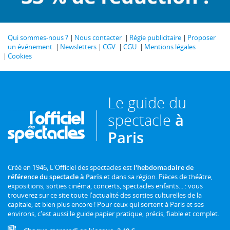
Qui sommes-nous ?
Nous contacter
Régie publicitaire
Proposer
un événement
Newsletters
CGV
CGU
Mentions légales
Cookies
Le guide du
spectacle
à
Paris
Créé en 1946, L'Officiel des spectacles est
l'hebdomadaire de
référence du spectacle à Paris
et dans sa région. Pièces de théâtre,
expositions, sorties cinéma, concerts, spectacles enfants... : vous
trouverez sur ce site toute l'actualité des sorties culturelles de la
capitale, et bien plus encore ! Pour ceux qui sortent à Paris et ses
environs, c'est aussi le guide papier pratique, précis, fiable et complet.