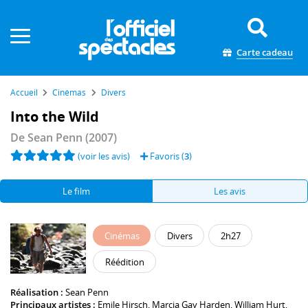
Panneau de gestion des cookies
Carte cadeau
Accueil
Cinémas
Divers
Into the Wild
De
Sean Penn
(2007)
(voir les avis)
Favoris (
3
)
Le film
Les avis
Cinémas
Divers
2h27
Réédition
Réalisation :
Sean Penn
Principaux artistes :
Emile Hirsch
,
Marcia Gay Harden
,
William Hurt
,