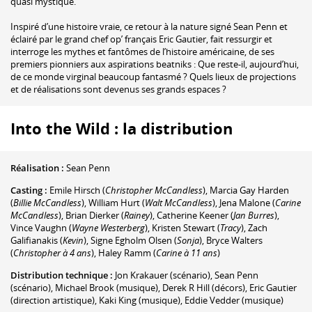
quasi mystique.
Inspiré d’une histoire vraie, ce retour à la nature signé Sean Penn et
éclairé par le grand chef op’ français Eric Gautier, fait ressurgir et
interroge les mythes et fantômes de l’histoire américaine, de ses
premiers pionniers aux aspirations beatniks : Que reste-il, aujourd’hui,
de ce monde virginal beaucoup fantasmé ? Quels lieux de projections
et de réalisations sont devenus ses grands espaces ?
Into the Wild : la distribution
Réalisation :
Sean Penn
Casting :
Emile Hirsch
(
Christopher McCandless
)
,
Marcia Gay Harden
(
Billie McCandless
)
,
William Hurt
(
Walt McCandless
)
,
Jena Malone
(
Carine
McCandless
)
,
Brian Dierker
(
Rainey
)
,
Catherine Keener
(
Jan Burres
)
,
Vince Vaughn
(
Wayne Westerberg
)
,
Kristen Stewart
(
Tracy
)
,
Zach
Galifianakis
(
Kevin
)
,
Signe Egholm Olsen
(
Sonja
)
,
Bryce Walters
(
Christopher à 4 ans
)
,
Haley Ramm
(
Carine à 11 ans
)
Distribution technique :
Jon Krakauer
(scénario)
,
Sean Penn
(scénario)
,
Michael Brook
(musique)
,
Derek R Hill
(décors)
,
Eric Gautier
(direction artistique)
,
Kaki King
(musique)
,
Eddie Vedder
(musique)