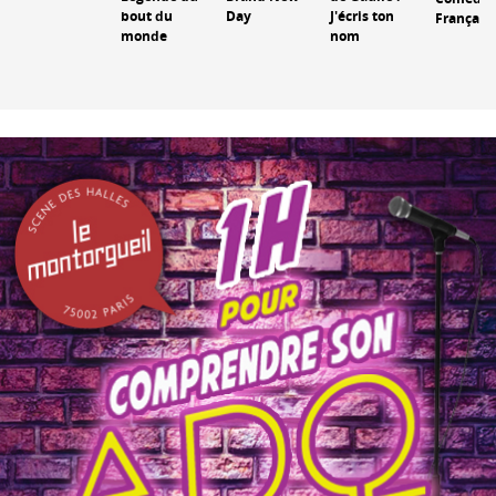
bout du
Day
J'écris ton
Français
monde
nom