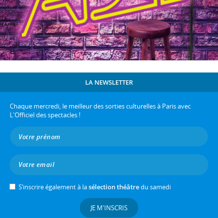
LA NEWSLETTER
Chaque mercredi, le meilleur des sorties culturelles à Paris avec
L'Officiel des spectacles !
S’inscrire également à la
sélection théâtre
du samedi
JE M'INSCRIS