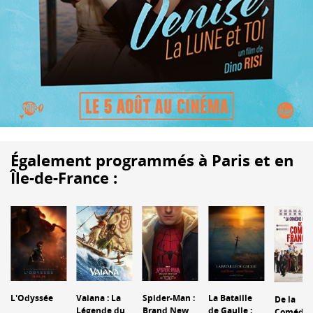
Également programmés à Paris et en
Île-de-France :
L'Odyssée
Vaiana : La
Spider-Man :
La Bataille
De la
Légende du
Brand New
de Gaulle :
Comédie