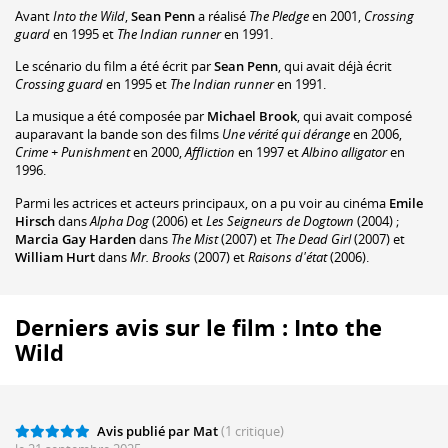
Avant
Into the Wild
,
Sean Penn
a réalisé
The Pledge
en 2001,
Crossing
guard
en 1995 et
The Indian runner
en 1991.
Le scénario du film a été écrit par
Sean Penn
, qui avait déjà écrit
Crossing guard
en 1995 et
The Indian runner
en 1991.
La musique a été composée par
Michael Brook
, qui avait composé
auparavant la bande son des films
Une vérité qui dérange
en 2006,
Crime + Punishment
en 2000,
Affliction
en 1997 et
Albino alligator
en
1996.
Parmi les actrices et acteurs principaux, on a pu voir au cinéma
Emile
Hirsch
dans
Alpha Dog
(2006) et
Les Seigneurs de Dogtown
(2004) ;
Marcia Gay Harden
dans
The Mist
(2007) et
The Dead Girl
(2007) et
William Hurt
dans
Mr. Brooks
(2007) et
Raisons d'état
(2006).
Derniers avis sur le film : Into the
Wild
Avis publié par Mat
(1 critique)