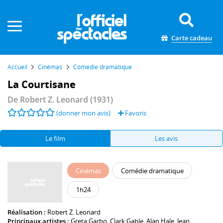
Panneau de gestion des cookies
Carte cadeau
Accueil
Cinémas
Comédie dramatique
La Courtisane
De
Robert Z. Leonard
(1931)
(donner mon avis)
Favoris
Le film
Les avis
Cinémas
Comédie dramatique
1h24
Réalisation :
Robert Z. Leonard
Principaux artistes :
Greta Garbo
,
Clark Gable
,
Alan Hale
,
Jean