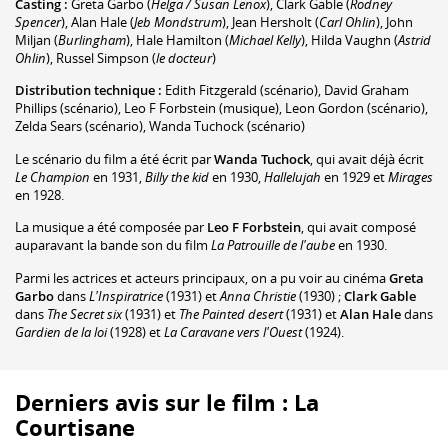
Casting :
Greta Garbo
(
Helga / Susan Lenox
)
,
Clark Gable
(
Rodney
Spencer
)
,
Alan Hale
(
Jeb Mondstrum
)
,
Jean Hersholt
(
Carl Ohlin
)
,
John
Miljan
(
Burlingham
)
,
Hale Hamilton
(
Michael Kelly
)
,
Hilda Vaughn
(
Astrid
Ohlin
)
,
Russel Simpson
(
le docteur
)
Distribution technique :
Edith Fitzgerald
(scénario)
,
David Graham
Phillips
(scénario)
,
Leo F Forbstein
(musique)
,
Leon Gordon
(scénario)
,
Zelda Sears
(scénario)
,
Wanda Tuchock
(scénario)
Le scénario du film a été écrit par
Wanda Tuchock
, qui avait déjà écrit
Le Champion
en 1931,
Billy the kid
en 1930,
Hallelujah
en 1929 et
Mirages
en 1928.
La musique a été composée par
Leo F Forbstein
, qui avait composé
auparavant la bande son du film
La Patrouille de l'aube
en 1930.
Parmi les actrices et acteurs principaux, on a pu voir au cinéma
Greta
Garbo
dans
L'Inspiratrice
(1931) et
Anna Christie
(1930) ;
Clark Gable
dans
The Secret six
(1931) et
The Painted desert
(1931) et
Alan Hale
dans
Gardien de la loi
(1928) et
La Caravane vers l'Ouest
(1924).
Derniers avis sur le film : La
Courtisane