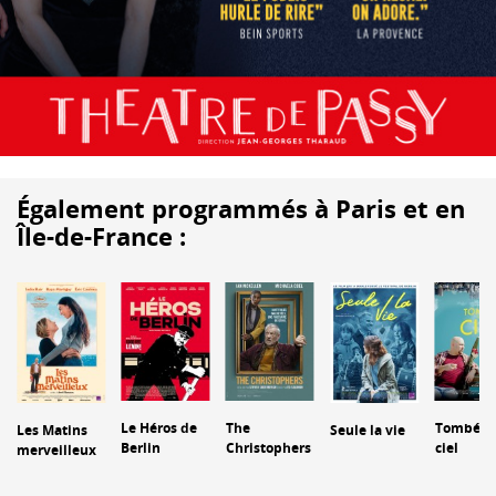
Également programmés à Paris et en
Île-de-France :
Le Héros de
The
Tombé d
Les Matins
Seule la vie
Berlin
Christophers
ciel
merveilleux