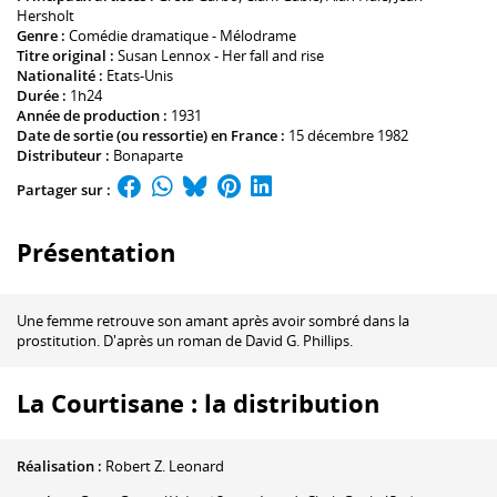
Hersholt
Genre :
Comédie dramatique - Mélodrame
Titre original :
Susan Lennox - Her fall and rise
Nationalité :
Etats-Unis
Durée :
1h24
Année de production :
1931
Date de sortie (ou ressortie) en France :
15 décembre 1982
Distributeur :
Bonaparte
Partager sur :
Présentation
Une femme retrouve son amant après avoir sombré dans la
prostitution. D'après un roman de David G. Phillips.
La Courtisane : la distribution
Réalisation :
Robert Z. Leonard