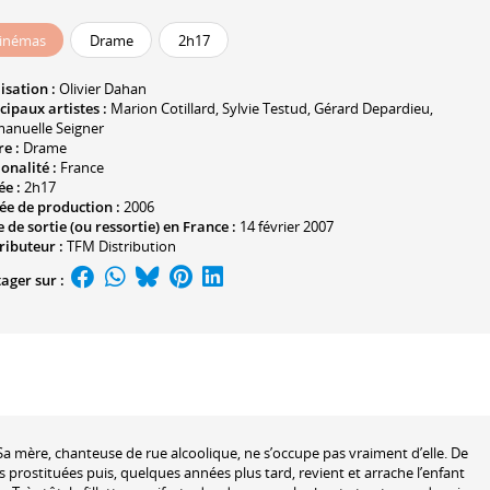
inémas
Drame
2h17
isation :
Olivier Dahan
cipaux artistes :
Marion Cotillard
,
Sylvie Testud
,
Gérard Depardieu
,
anuelle Seigner
e :
Drame
onalité :
France
ée :
2h17
ée de production :
2006
 de sortie (ou ressortie) en France :
14 février 2007
ributeur :
TFM Distribution
ager sur :
 Sa mère, chanteuse de rue alcoolique, ne s’occupe pas vraiment d’elle. De
es prostituées puis, quelques années plus tard, revient et arrache l’enfant