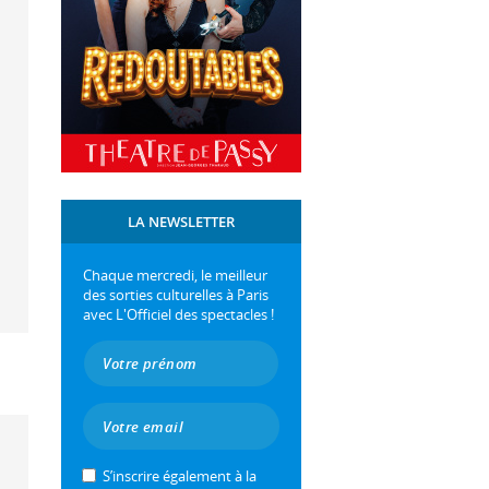
LA NEWSLETTER
Chaque mercredi, le meilleur
des sorties culturelles à Paris
avec L'Officiel des spectacles !
S’inscrire également à la