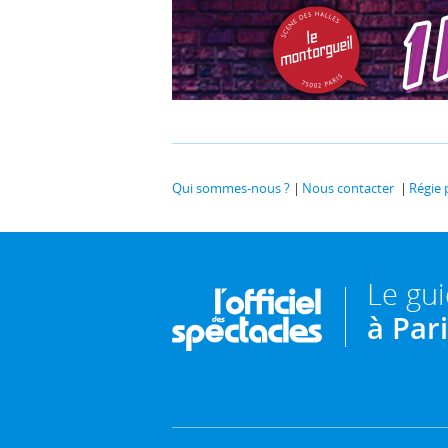
Qui sommes-nous ?
Nous contacter
Régie 
Le gu
à Par