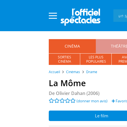
Panneau de gestion des cookies
CINÉMA
THÉÂTR
SORTIES
LES PLUS
AV
CINÉMA
POPULAIRES
PREM
Accueil
Cinémas
Drame
La Môme
De
Olivier Dahan
(2006)
(donner mon avis)
Favori
Le film