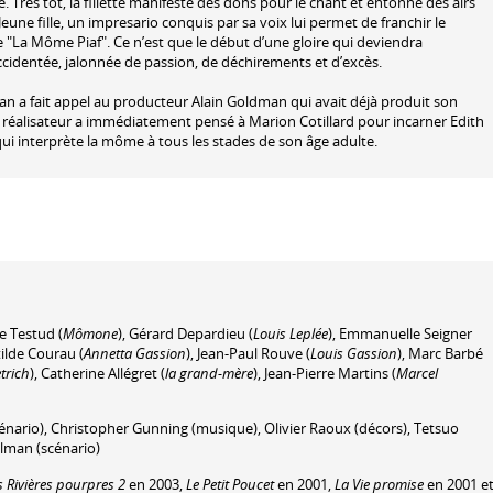
. Très tôt, la fillette manifeste des dons pour le chant et entonne des airs
eune fille, un impresario conquis par sa voix lui permet de franchir le
se "La Môme Piaf". Ce n’est que le début d’une gloire qui deviendra
accidentée, jalonnée de passion, de déchirements et d’excès.
han a fait appel au producteur Alain Goldman qui avait déjà produit son
e réalisateur a immédiatement pensé à Marion Cotillard pour incarner Edith
e qui interprète la môme à tous les stades de son âge adulte.
n
ie Testud
(
Mômone
)
,
Gérard Depardieu
(
Louis Leplée
)
,
Emmanuelle Seigner
tilde Courau
(
Annetta Gassion
)
,
Jean-Paul Rouve
(
Louis Gassion
)
,
Marc Barbé
trich
)
,
Catherine Allégret
(
la grand-mère
)
,
Jean-Pierre Martins
(
Marcel
énario)
,
Christopher Gunning
(musique)
,
Olivier Raoux
(décors)
,
Tetsuo
elman
(scénario)
s Rivières pourpres 2
en 2003,
Le Petit Poucet
en 2001,
La Vie promise
en 2001 e