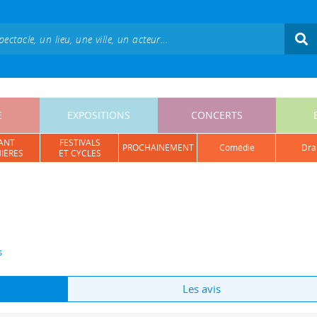
E
EXPOSITIONS
CONCERTS
ANT
FESTIVALS
PROCHAINEMENT
comédie
dr
IÈRES
ET CYCLES
s
Les avis