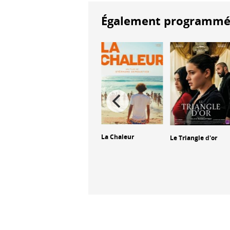
Également programmés à
re –
La Chaleur
Le Triangle d'or
The Ugly
 du