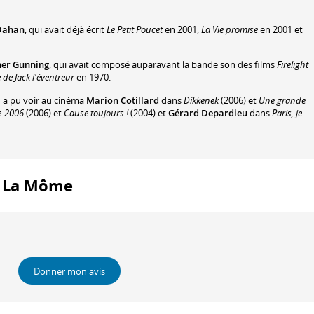
 Dahan
, qui avait déjà écrit
Le Petit Poucet
en 2001,
La Vie promise
en 2001 et
her Gunning
, qui avait composé auparavant la bande son des films
Firelight
e de Jack l'éventreur
en 1970.
n a pu voir au cinéma
Marion Cotillard
dans
Dikkenek
(2006) et
Une grande
e-2006
(2006) et
Cause toujours !
(2004) et
Gérard Depardieu
dans
Paris, je
 : La Môme
Donner mon avis