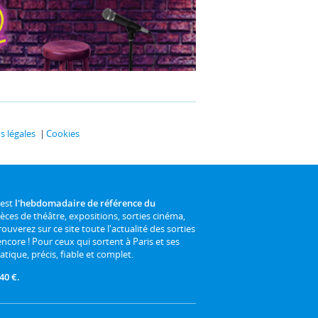
 légales
Cookies
 est
l'hebdomadaire de référence du
ièces de théâtre, expositions, sorties cinéma,
rouverez sur ce site toute l'actualité des sorties
 encore ! Pour ceux qui sortent à Paris et ses
atique, précis, fiable et complet.
40 €.