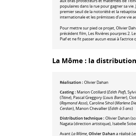
aux bras protecteurs et maternels de Titine
populaires dans la rue pour gagner sa vie. J
premier seuil de la notoriété et la rebapti
internationale et les prémisses d’une vie 
Pour mettre sur pied ce projet, Olivier Da
précédent film, Les Rivières pourpres 2. L
Piaf et ne fit passer aucun essai à l’actric
La Môme : la distributio
Réalisation :
Olivier Dahan
Casting :
Marion Cotillard
(
Edith Piaf
)
,
Sylv
(
Titine
)
,
Pascal Greggory
(
Louis Barrier
)
,
Clo
(
Raymond Asso
)
,
Caroline Sihol
(
Marlene Die
Cerdan
)
,
Manon Chevallier
(
Edith à 5 ans
)
Distribution technique :
Olivier Dahan
(sc
Nagata
(direction artistique)
,
Isabelle Sob
Avant
La Môme
,
Olivier Dahan
a réalisé
Le