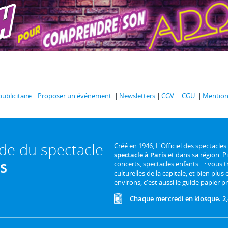
publicitaire
Proposer un événement
Newsletters
CGV
CGU
Mentions
ide du spectacle
Créé en 1946, L'Officiel des spectacles
spectacle à Paris
et dans sa région. P
is
concerts, spectacles enfants... : vous t
culturelles de la capitale, et bien plus
environs, c'est aussi le guide papier pr
Chaque mercredi en kiosque. 2,