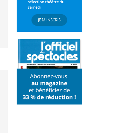
sélection théâtre
du
samedi
JE M'INSCRIS
t