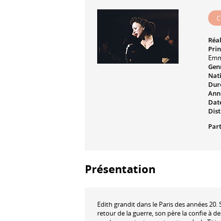
C
Réal
Prin
Emm
Genr
Nati
Dur
Ann
Date
Dist
Part
Présentation
Edith grandit dans le Paris des années 20.
retour de la guerre, son père la confie à d