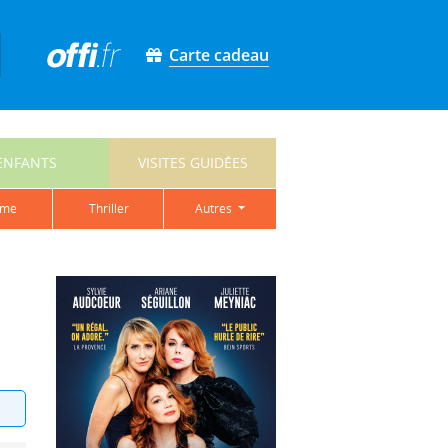
Carte cadeau
ENFANTS
VISITES GUIDÉES
ame
thriller
autres