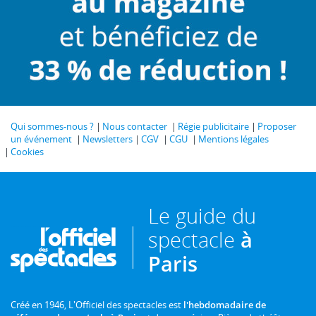
Qui sommes-nous ?
Nous contacter
Régie publicitaire
Proposer
un événement
Newsletters
CGV
CGU
Mentions légales
Cookies
Le guide du
spectacle
à
Paris
Créé en 1946, L'Officiel des spectacles est
l'hebdomadaire de