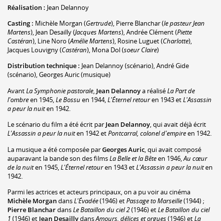
Réalisation :
Jean Delannoy
Casting :
Michèle Morgan
(
Gertrude
)
,
Pierre Blanchar
(
le pasteur Jean
Martens
)
,
Jean Desailly
(
Jacques Martens
)
,
Andrée Clément
(
Piette
Castéran
)
,
Line Noro
(
Amélie Martens
)
,
Rosine Luguet
(
Charlotte
)
,
Jacques Louvigny
(
Castéran
)
,
Mona Dol
(
soeur Claire
)
Distribution technique :
Jean Delannoy
(scénario)
,
André Gide
(scénario)
,
Georges Auric
(musique)
Avant
La Symphonie pastorale
,
Jean Delannoy
a réalisé
La Part de
l'ombre
en 1945,
Le Bossu
en 1944,
L'Éternel retour
en 1943 et
L'Assassin
a peur la nuit
en 1942.
Le scénario du film a été écrit par
Jean Delannoy
, qui avait déjà écrit
L'Assassin a peur la nuit
en 1942 et
Pontcarral, colonel d'empire
en 1942.
La musique a été composée par
Georges Auric
, qui avait composé
auparavant la bande son des films
La Belle et la Bête
en 1946,
Au cœur
de la nuit
en 1945,
L'Éternel retour
en 1943 et
L'Assassin a peur la nuit
en
1942.
Parmi les actrices et acteurs principaux, on a pu voir au cinéma
Michèle Morgan
dans
L'Évadée
(1946) et
Passage to Marseille
(1944) ;
Pierre Blanchar
dans
Le Bataillon du ciel 2
(1946) et
Le Bataillon du ciel
1
(1946) et
Jean Desailly
dans
Amours, délices et orgues
(1946) et
La