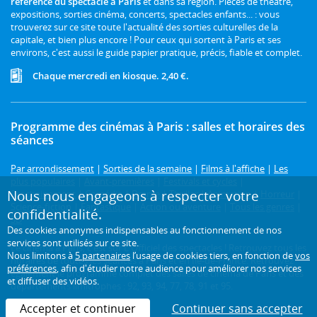
référence du spectacle à Paris
et dans sa région. Pièces de théâtre,
expositions, sorties cinéma, concerts, spectacles enfants... : vous
trouverez sur ce site toute l'actualité des sorties culturelles de la
capitale, et bien plus encore ! Pour ceux qui sortent à Paris et ses
environs, c'est aussi le guide papier pratique, précis, fiable et complet.
Chaque mercredi en kiosque. 2,40 €.
Programme des cinémas à Paris : salles et horaires des
séances
Par arrondissement
|
Sorties de la semaine
|
Films à l'affiche
|
Les
plus populaires
|
Avant-premières
|
Festivals et cycles
|
Nous nous engageons à respecter votre
Prochainement
|
Comédie
|
Drame
|
Thriller
|
Animation
|
Horreur
|
Science-fiction
|
Fantastique
|
Action ou aventure
|
Tous les genres
|
confidentialité.
3D
Des cookies anonymes indispensables au fonctionnement de nos
services sont utilisés sur ce site.
Le cinéma à Paris, c'est sur L'Officiel des spectacles ! Retrouvez tous les
Nous limitons à
5 partenaires
l’usage de cookies tiers, en fonction de
vos
horaires de toutes les séances à Paris et en Île-de-France. Retrouvez
préférences
, afin d'étudier notre audience pour améliorer nos services
également le programme complet des salles de cinéma de Paris et des
et diffuser des vidéos.
départements limitrophes : 92, 93, 94, 77, 78, 91 et 95.
Accepter et continuer
Continuer sans accepter