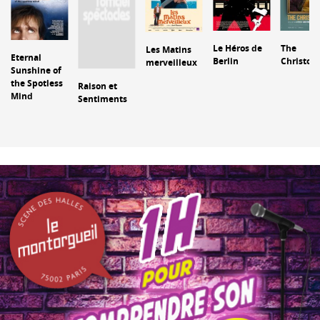
Le Héros de
The
Les Matins
Eternal
Berlin
Christop
merveilleux
Sunshine of
the Spotless
Raison et
Mind
Sentiments