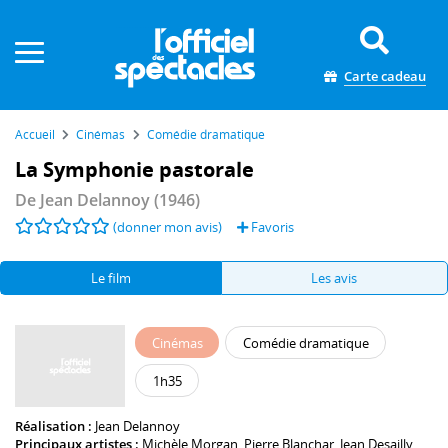
Panneau de gestion des cookies
Carte cadeau
Accueil
Cinémas
Comédie dramatique
La Symphonie pastorale
De
Jean Delannoy
(1946)
(donner mon avis)
Favoris
Le film
Les avis
Cinémas
Comédie dramatique
1h35
Réalisation :
Jean Delannoy
Principaux artistes :
Michèle Morgan
,
Pierre Blanchar
,
Jean Desailly
,