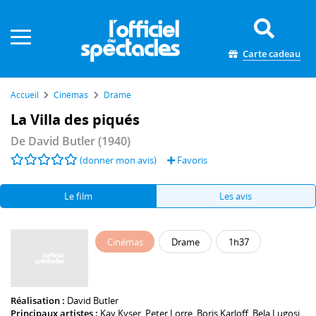
Panneau de gestion des cookies
Carte cadeau
Accueil
Cinémas
Drame
La Villa des piqués
De
David Butler
(1940)
(donner mon avis)
Favoris
Le film
Les avis
Cinémas
Drame
1h37
Réalisation :
David Butler
Principaux artistes :
Kay Kyser
,
Peter Lorre
,
Boris Karloff
,
Bela Lugosi