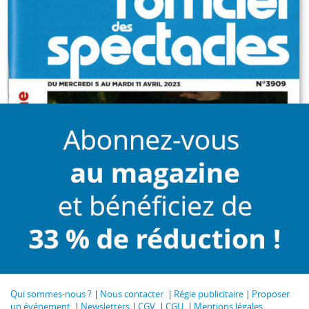
Qui sommes-nous ?
Nous contacter
Régie publicitaire
Proposer
un événement
Newsletters
CGV
CGU
Mentions légales