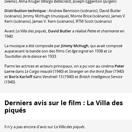
Deems
)
,
Alma Kruger
(
Margo Bellacrest
)
,
Joseph Eggenton
(
Jurgen
)
Distribution technique :
Andrew Bennison
(scénario)
,
David Butler
(scénario)
,
Jimmy McHugh
(musique)
,
Monte Brice
(scénario)
,
James V.
Kern
(scénario)
,
James V. Kern
(scénario)
,
RTM Scott
(scénario)
Avant
La Villa des piqués
,
David Butler
a réalisé
Petite et charmante
en
1940.
La musique a été composée par
Jimmy McHugh
, qui avait composé
auparavant la bande son des films
Cet âge ingrat
en 1938 et
Le
Tourbillon de la danse
en 1933.
Parmi les actrices et acteurs principaux, on a pu voir au cinéma
Peter
Lorre
dans
Le Cargo maudit
(1940) et
Stranger on the third floor
(1940)
et
Boris Karloff
dans
Vendredi 13
(1940) et
British Intelligence Service
(1940).
Derniers avis sur le film : La Villa des
piqués
Il n'y a pas encore d'avis sur
La Villa des piqués
.