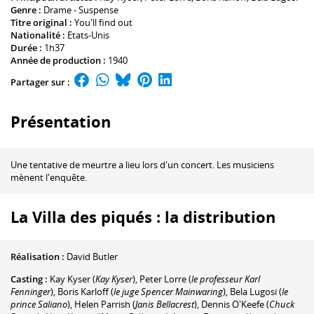
Genre :
Drame - Suspense
Titre original :
You'll find out
Nationalité :
Etats-Unis
Durée :
1h37
Année de production :
1940
Partager sur :
Présentation
Une tentative de meurtre a lieu lors d'un concert. Les musiciens
mènent l'enquête.
La Villa des piqués : la distribution
Réalisation :
David Butler
Casting :
Kay Kyser
(
Kay Kyser
)
,
Peter Lorre
(
le professeur Karl
Fenninger
)
,
Boris Karloff
(
le juge Spencer Mainwaring
)
,
Bela Lugosi
(
le
prince Saliano
)
,
Helen Parrish
(
Janis Bellacrest
)
,
Dennis O'Keefe
(
Chuck