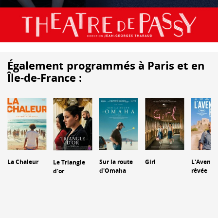
Également programmés à Paris et en
Île-de-France :
La Chaleur
Sur la route
Girl
L'Aventu
Le Triangle
d'Omaha
rêvée
d'or