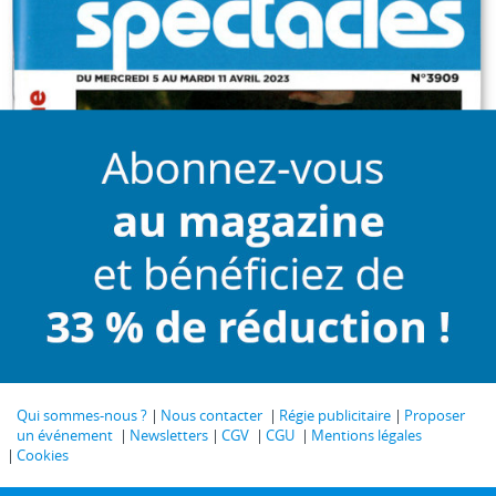
Qui sommes-nous ?
Nous contacter
Régie publicitaire
Proposer
un événement
Newsletters
CGV
CGU
Mentions légales
Cookies