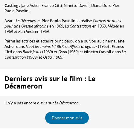
Casting :
Jane Asher
,
Franco Citti
,
Ninetto Davoli
,
Diana Dors
,
Pier
Paolo Pasolini
Avant
Le Décameron
,
Pier Paolo Pasolini
a réalisé
Carnets de notes
pour une Orestie africaine
en 1969,
La Contestation
en 1969,
Médée
en
1969 et
Porcherie
en 1969.
Parmi les actrices et acteurs principaux, on a pu voir au cinéma
Jane
Asher
dans
Haut les mains !
(1967) et
Alfie le dragueur
(1965) ;
Franco
Citti
dans
Black Jésus
(1969) et
Ostia
(1969) et
Ninetto Davoli
dans
La
Contestation
(1969) et
Ostia
(1969).
Derniers avis sur le film : Le
Décameron
Il n'y a pas encore d'avis sur
Le Décameron
.
Donner mon avis