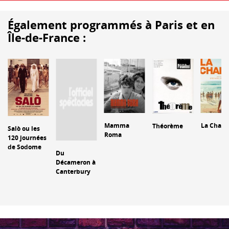
Également programmés à Paris et en
Île-de-France :
Mamma
La Chale
Théorème
Salò ou les
Roma
120 journées
de Sodome
Du
Décameron à
Canterbury