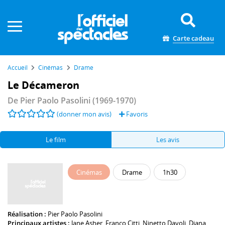
Panneau de gestion des cookies
Carte cadeau
Accueil
Cinémas
Drame
Le Décameron
De
Pier Paolo Pasolini
(1969-1970)
(donner mon avis)
Favoris
Le film
Les avis
Cinémas
Drame
1h30
Réalisation :
Pier Paolo Pasolini
Principaux artistes :
Jane Asher
,
Franco Citti
,
Ninetto Davoli
,
Diana