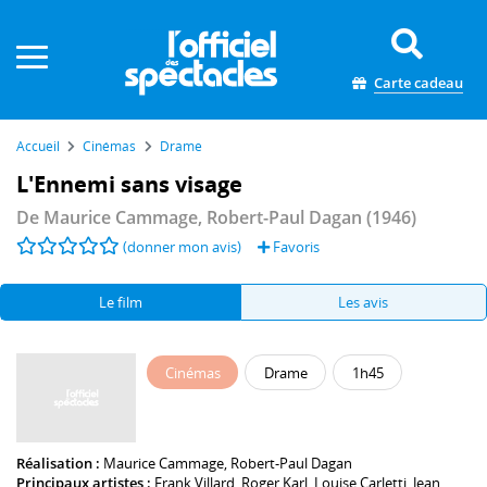
Panneau de gestion des cookies
Carte cadeau
Accueil
Cinémas
Drame
L'Ennemi sans visage
De
Maurice Cammage
,
Robert-Paul Dagan
(1946)
(donner mon avis)
Favoris
Le film
Les avis
Cinémas
Drame
1h45
Réalisation :
Maurice Cammage
,
Robert-Paul Dagan
Principaux artistes :
Frank Villard
,
Roger Karl
,
Louise Carletti
,
Jean