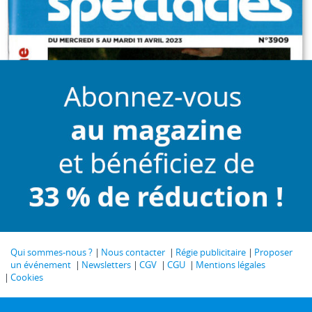
Qui sommes-nous ?
Nous contacter
Régie publicitaire
Proposer
un événement
Newsletters
CGV
CGU
Mentions légales
Cookies