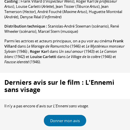
Casting :
Frank Villard
(
l'inspecteur Wens
)
,
Roger Karl
(
le professeur
Artus
)
,
Louise Carletti
(
Arlette
)
,
Jean Tissier
(
Tiburce Artus
)
,
Jean
Temerson
(
Hector
)
,
André Fouché
(
Maxime Artus
)
,
Huguette Montréal
(
Andrée
)
,
Denyse Réal
(
l'infirmière
)
Distribution technique :
Stanislas-André Steeman
(scénario)
,
René
Wheeler
(scénario)
,
Marcel Stern
(musique)
Parmi les actrices et acteurs principaux, on a pu voir au cinéma
Frank
Villard
dans
Le Mariage de Ramuntcho
(1946) et
Le Mystèrieux monsieur
Sylvain
(1946) ;
Roger Karl
dans
Un seul amour
(1943) et
Le Camion
blanc
(1942) et
Louise Carletti
dans
Le Village de la colère
(1946) et
Fausse identité
(1946).
Derniers avis sur le film : L'Ennemi
sans visage
Il n'y a pas encore d'avis sur
L'Ennemi sans visage
.
Donner mon avis