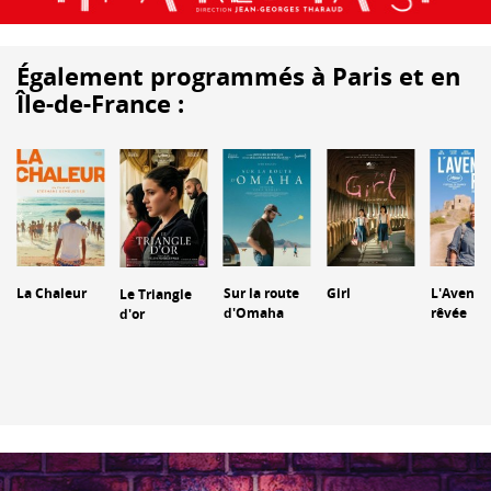
Également programmés à Paris et en
Île-de-France :
La Chaleur
Sur la route
Girl
L'Aventu
Le Triangle
d'Omaha
rêvée
d'or