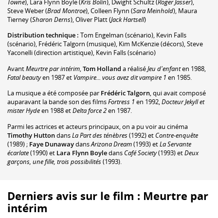
Towne
)
,
Lara Flynn Boyle
(
Kris Bolin
)
,
Dwight Schultz
(
Roger Jasser
)
,
Steve Weber
(
Brad Montroe
)
,
Colleen Flynn
(
Sara Meinhold
)
,
Maura
Tierney
(
Sharon Derns
)
,
Oliver Platt
(
Jack Hartsell
)
Distribution technique :
Tom Engelman
(scénario)
,
Kevin Falls
(scénario)
,
Frédéric Talgorn
(musique)
,
Kim McKenzie
(décors)
,
Steve
Yaconelli
(direction artistique)
,
Kevin Falls
(scénario)
Avant
Meurtre par intérim
,
Tom Holland
a réalisé
Jeu d'enfant
en 1988,
Fatal beauty
en 1987 et
Vampire... vous avez dit vampire 1
en 1985.
La musique a été composée par
Frédéric Talgorn
, qui avait composé
auparavant la bande son des films
Fortress 1
en 1992,
Docteur Jekyll et
mister Hyde
en 1988 et
Delta force 2
en 1987.
Parmi les actrices et acteurs principaux, on a pu voir au cinéma
Timothy Hutton
dans
La Part des ténèbres
(1992) et
Contre-enquête
(1989) ;
Faye Dunaway
dans
Arizona Dream
(1993) et
La Servante
écarlate
(1990) et
Lara Flynn Boyle
dans
Café Society
(1993) et
Deux
garçons, une fille, trois possibilités
(1993).
Derniers avis sur le film : Meurtre par
intérim