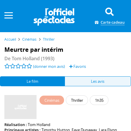
Panneau de gestion des cookies
Carte cadeau
Accueil
Cinémas
Thriller
Meurtre par intérim
De
Tom Holland
(1993)
(donner mon avis)
Favoris
Le film
Les avis
Cinémas
Thriller
1h35
Réalisation :
Tom Holland
Principaux artistes :
Timothy Hutton
,
Faye Dunaway
,
Lara Flynn