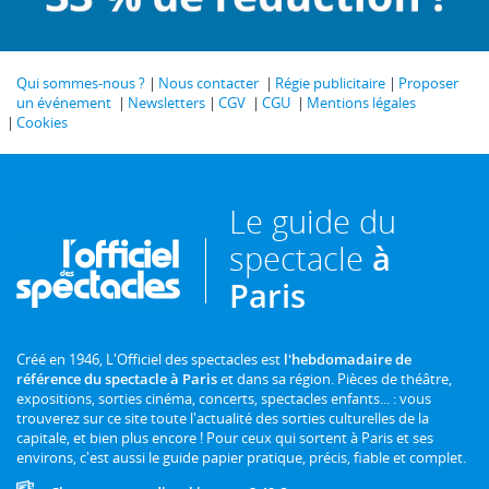
Qui sommes-nous ?
Nous contacter
Régie publicitaire
Proposer
un événement
Newsletters
CGV
CGU
Mentions légales
Cookies
Le guide du
spectacle
à
Paris
Créé en 1946, L'Officiel des spectacles est
l'hebdomadaire de
référence du spectacle à Paris
et dans sa région. Pièces de théâtre,
expositions, sorties cinéma, concerts, spectacles enfants... : vous
trouverez sur ce site toute l'actualité des sorties culturelles de la
capitale, et bien plus encore ! Pour ceux qui sortent à Paris et ses
environs, c'est aussi le guide papier pratique, précis, fiable et complet.