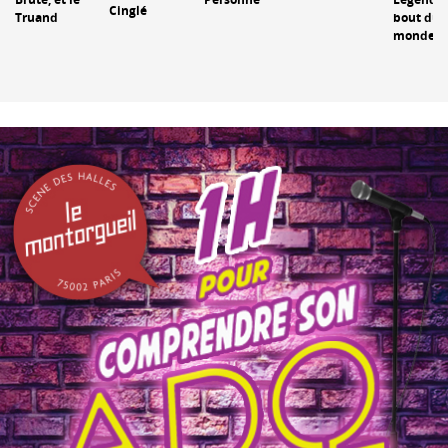
Cinglé
Truand
bout du
monde