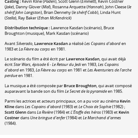
Casting :
Kevin Kline
(
Paden
)
,
Scott Glenn
(
Emmett
)
,
Kevin Costner
(
Jake
)
,
Danny Glover
(
Mal
)
,
Rosanna Arquette
(
Hannah
)
,
John Cleese
(
le
shérif John Langston
)
,
Brian Dennehy
(
le shérif Cobb
)
,
Linda Hunt
(
Stella
)
,
Ray Baker
(
Ethan McKendrick
)
Distribution technique :
Lawrence Kasdan
(scénario)
,
Bruce
Broughton
(musique)
,
Mark Kasdan
(scénario)
Avant
Silverado
,
Lawrence Kasdan
a réalisé
Les Copains d'abord
en
1983 et
La Fièvre au corps
en 1981.
Le scénario du film a été écrit par
Lawrence Kasdan
, qui avait déjà
écrit
Star Wars, épisode 6 - Le Retour du Jedi
en 1983,
Les Copains
d'abord
en 1983,
La Fièvre au corps
en 1981 et
Les Aventuriers de l'arche
perdue
en 1981.
La musique a été composée par
Bruce Broughton
, qui avait composé
auparavant la bande son du film
Le Secret de la pyramide
en 1985.
Parmi les actrices et acteurs principaux, on a pu voir au cinéma
Kevin
Kline
dans
Les Copains d'abord
(1983) et
Le Choix de Sophie
(1982) ;
Scott Glenn
dans
La Rivière
(1984) et
L'Étoffe des héros
(1983) et
Kevin
Costner
dans
Une bringue d'enfer
(1984) et
Le Marchand d'armes
(1984).