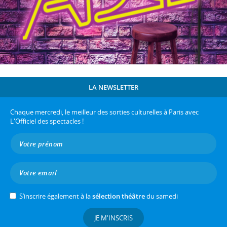
LA NEWSLETTER
Chaque mercredi, le meilleur des sorties culturelles à Paris avec
L'Officiel des spectacles !
S’inscrire également à la
sélection théâtre
du samedi
JE M'INSCRIS