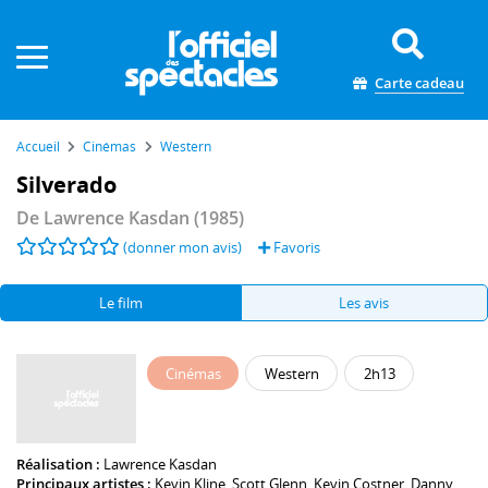
Panneau de gestion des cookies
Carte cadeau
Accueil
Cinémas
Western
Silverado
De
Lawrence Kasdan
(1985)
(donner mon avis)
Favoris
Le film
Les avis
Cinémas
Western
2h13
Réalisation :
Lawrence Kasdan
Principaux artistes :
Kevin Kline
,
Scott Glenn
,
Kevin Costner
,
Danny