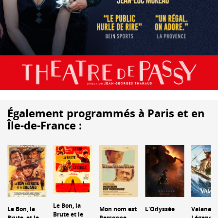
Également programmés à Paris et en
Île-de-France :
Le Bon, la
Le Bon, la
Mon nom est
L'Odyssée
Vaiana : 
Brute et le
Brute, et le
Personne
Légende