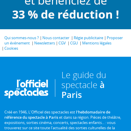
Qui sommes-nous ?
Nous contacter
Régie publicitaire
Proposer
un événement
Newsletters
CGV
CGU
Mentions légales
Cookies
Le guide du
spectacle
à
Paris
Créé en 1946, L'Officiel des spectacles est
l'hebdomadaire de
référence du spectacle à Paris
et dans sa région. Pièces de théâtre,
expositions, sorties cinéma, concerts, spectacles enfants... : vous
trouverez sur ce site toute l'actualité des sorties culturelles de la