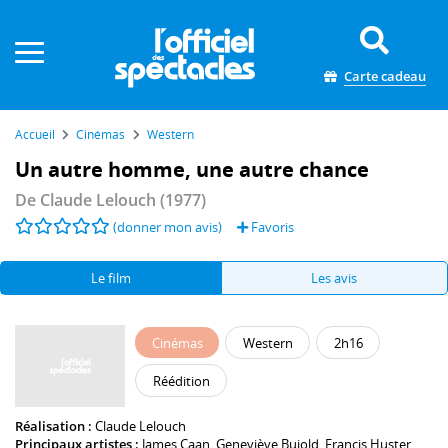
Panneau de gestion des cookies
Carte cadeau
Accueil
Cinémas
Western
Un autre homme, une autre chance
De
Claude Lelouch
(1977)
(donner mon avis)
Favoris
Le film
Les avis
Cinémas
Western
2h16
Réédition
Réalisation :
Claude Lelouch
Principaux artistes :
James Caan
,
Geneviève Bujold
,
Francis Huster
,