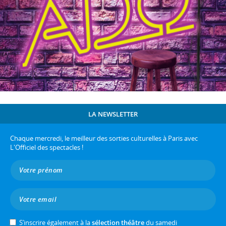
LA NEWSLETTER
Chaque mercredi, le meilleur des sorties culturelles à Paris avec
L'Officiel des spectacles !
S’inscrire également à la
sélection théâtre
du samedi