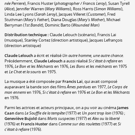
née Perriere
)
,
Francis Huster
(
photographer / Francis Leroy
)
,
Susan Tyrell
(
Alice
)
,
Jennifer Warren
(
Mary Williams
)
,
Ross Harris
(
Simon Williams
)
,
Linda Lee Lyons
(
Sarah Leroy
)
,
Jacques Villeret
(
Customer
)
,
Fred
Stuthman
(
Mary's Father
)
,
Diana Douglas
(
Mary's Mother
)
,
Michael
Berryman
(
1st Bandit
)
,
Dominic Barto
(
Wounded Man
)
Distribution technique :
Claude Lelouch
(scénario)
,
Francis Lai
(musique)
,
Stanley Cortez
(direction artistique)
,
Jacques Lefrançois
(direction artistique)
Claude Lelouch
a écrit et réalisé
Un autre homme, une autre chance
.
Précédemment,
Claude Lelouch
a aussi réalisé
Si c'était à refaire
en
1976,
Le Bon et les Méchants
en 1976,
Les Bons et les méchants
en 1975
et
Le Chat et la souris
en 1975.
La musique a été composée par
Francis Lai
, qui avait composé
auparavant la bande son des films
Âmes perdues
en 1977,
Le Corps de
mon ennemi
en 1976,
Si c'était à refaire
en 1976 et
Le Bon et les Méchants
en 1976.
Parmi les actrices et acteurs principaux, on a pu voir au cinéma
James
Caan
dans
Le Souffle de la tempête
(1977) et
Un pont trop loin
(1976) ;
Geneviève Bujold
dans
Morts suspectes
(1977) et
Alex ou la liberté
(1976) et
Francis Huster
dans
Comme sur des roulettes
(1977) et
Si
c'était à refaire
(1976).