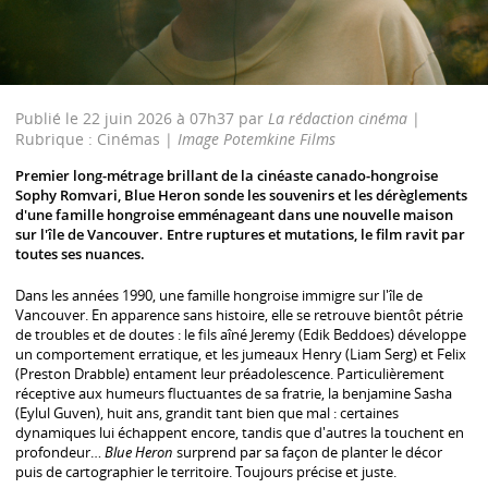
Publié le 22 juin 2026 à 07h37 par
La rédaction cinéma
|
Rubrique : Cinémas |
Image Potemkine Films
Premier long-métrage brillant de la cinéaste canado-hongroise
Sophy Romvari, Blue Heron sonde les souvenirs et les dérèglements
d'une famille hongroise emménageant dans une nouvelle maison
sur l'île de Vancouver. Entre ruptures et mutations, le film ravit par
toutes ses nuances.
Dans les années 1990, une famille hongroise immigre sur l'île de
Vancouver. En apparence sans histoire, elle se retrouve bientôt pétrie
de troubles et de doutes : le fils aîné Jeremy (Edik Beddoes) développe
un comportement erratique, et les jumeaux Henry (Liam Serg) et Felix
(Preston Drabble) entament leur préadolescence. Particulièrement
réceptive aux humeurs fluctuantes de sa fratrie, la benjamine Sasha
(Eylul Guven), huit ans, grandit tant bien que mal : certaines
dynamiques lui échappent encore, tandis que d'autres la touchent en
profondeur…
Blue Heron
surprend par sa façon de planter le décor
puis de cartographier le territoire. Toujours précise et juste.