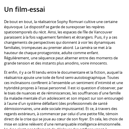
Un film-essai
De bout en bout, la réalisatrice Sophy Romvari cultive une certaine
équivoque. Le dispositif se garde de surexposer les repères
spatiotemporels du récit. Ainsi, les espaces de l’île de Vancouver
paraissent à la fois vaguement familiers et étrangers. Puis, il y a ces
changements de perspectives qui donnent à voir les dynamiques
familiales, trompeuses au premier abord. La caméra se met à la
hauteur de chaque protagoniste, adulte comme enfant.
Régulièrement, une séquence peut alterner entre des moments de
grande tension et des instants plus anodins, voire innocents.
Et enfin, il y a ce fil tendu entre le documentaire et la fiction, auquel la
réalisatrice ajoute une toile de fond semi-autobiographique. Toutes
ces inclinaisons confèrent à l'ensemble un sentiment d'intimité et une
hybridité propres à l'essai personnel. Il est ici question d'observer, par
le biais de nuances et de réminiscences, les souffrances d'une famille
(la maladie mentale d'un adolescent et son impact sur son entourage)
à l'aune d'un système défaillant (des professionnels de santé
démissionnaires, une aide sociale impuissante). Et ce, à travers des
regards extérieurs, à commencer par celui d'une petite fille, témoin
direct de la crise qui se joue au cœur de son foyer. En cela, les choix de
mise en scène relèvent d'une remarquable intelligence émotionnelle.