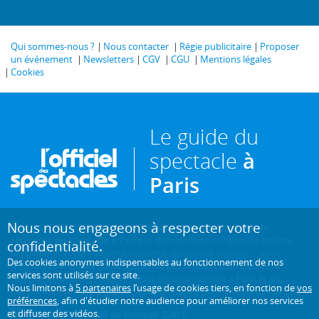
Qui sommes-nous ?
Nous contacter
Régie publicitaire
Proposer
un événement
Newsletters
CGV
CGU
Mentions légales
Cookies
Le guide du
spectacle
à
Paris
Nous nous engageons à respecter votre
Créé en 1946, L'Officiel des spectacles est
l'hebdomadaire de
référence du spectacle à Paris
et dans sa région. Pièces de théâtre,
confidentialité.
expositions, sorties cinéma, concerts, spectacles enfants... : vous
Des cookies anonymes indispensables au fonctionnement de nos
trouverez sur ce site toute l'actualité des sorties culturelles de la
services sont utilisés sur ce site.
capitale, et bien plus encore ! Pour ceux qui sortent à Paris et ses
Nous limitons à
5 partenaires
l’usage de cookies tiers, en fonction de
vos
environs, c'est aussi le guide papier pratique, précis, fiable et complet.
préférences
, afin d'étudier notre audience pour améliorer nos services
et diffuser des vidéos.
Chaque mercredi en kiosque. 2,40 €.