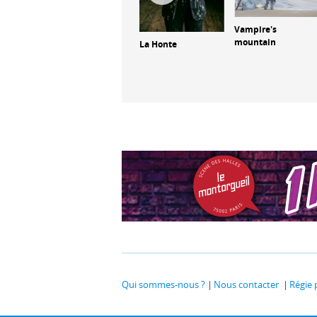
Vampire's
mountain
La Solitude d'un
La Honte
acteur de peep
show
Qui sommes-nous ?
Nous contacter
Régie 