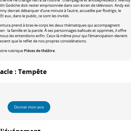
Catherine ne change rien à sa routine : champagne et antidépresseurs. Wendy
ith Godiche doit rester emprisonnée dans son écran de télévision. Andy est
 Fanny devrait débarquer d’une minute à l’autre, accueillie par Rodrigo, le
eux, dans le public, ce sont les invités.
Ventura prend à bras-le-corps les deux thématiques qui accompagnent
n : la famille et la parole. À ses personnages bafoués et opprimés, il offre
nous les entendions enfin. Ceux-là même pour qui l’émancipation devient
oient que le reflet de nos propres considérations.
notre rubrique
Pièces de théâtre
.
tacle : Tempête
Donner mon avis