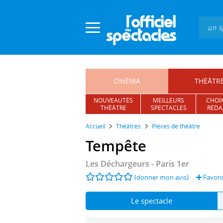
Panneau de gestion des cookies
CINÉMA
THÉÂTR
NOUVEAUTÉS
MEILLEURS
CHOIX
THÉÂTRE
SPECTACLES
RÉDA
Accueil
Théâtres
Pièces de théâtre
Tempête
Les Déchargeurs
- Paris 1er
(donner mon avis)
Favori
Le spectacle