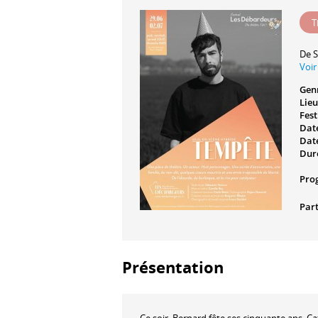
T
De
S
Voir
Gen
Lieu
Fest
Date
Date
Dur
Pro
Part
Présentation