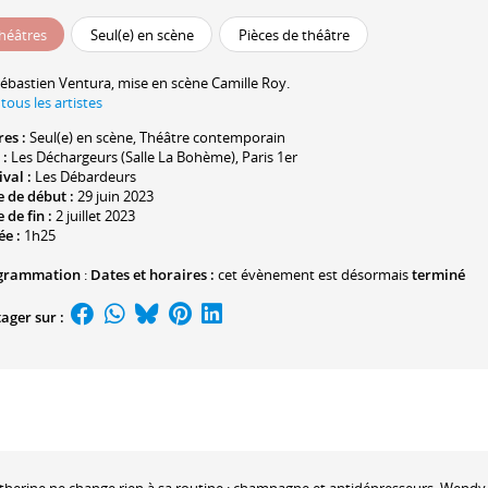
héâtres
Seul(e) en scène
Pièces de théâtre
ébastien Ventura
, mise en scène
Camille Roy
.
 tous les artistes
res :
Seul(e) en scène
,
Théâtre contemporain
 :
Les Déchargeurs (Salle La Bohème)
, Paris 1er
ival :
Les Débardeurs
 de début :
29 juin 2023
 de fin :
2 juillet 2023
ée :
1h25
grammation
:
Dates et horaires :
cet évènement est désormais
terminé
ager sur :