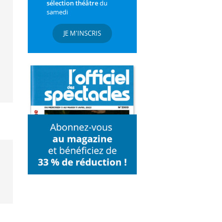
sélection théâtre
du
samedi
JE M'INSCRIS