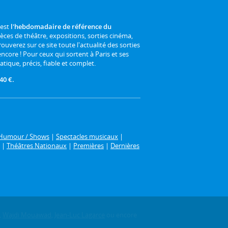
 est
l'hebdomadaire de référence du
ièces de théâtre, expositions, sorties cinéma,
rouverez sur ce site toute l'actualité des sorties
 encore ! Pour ceux qui sortent à Paris et ses
atique, précis, fiable et complet.
40 €.
Humour / Shows
|
Spectacles musicaux
|
|
Théâtres Nationaux
|
Premières
|
Dernières
,
Wajdi Mouawad
,
Jean-Luc Lagarce
ou encore