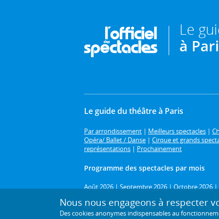
Le gu
à Par
Le guide du théâtre à Paris
Par arrondissement
|
Meilleurs spectacles
|
Ch
Opéra/ Ballet / Danse
|
Cirque et grands spect
représentations
|
Prochainement
Programme des spectacles par mois
Août 2026
|
Septembre 2026
|
Octobre 2026
|
Nous nous engageons à respecter vot
Retrouvez toutes les pièces de théâtre de
Moli
Des cookies anonymes indispensables au fonctionnement 
Joël Pommerat
.