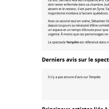
Ce soir, Bernard fête ses cinquante ans. 
doit rester enfermée dans sa chambre. Jud
absent et le restera ; il est parti en Syrie.
majordome moldave à l’accent québécois. Et 
Avec ce second seul en scène, Sébastien 
depuis toujours sa nécessité d’être comédie
un espace et un temps d’écoute pour que 
urgente. À moins que ces personnages ne s
Le spectacle
Tempête
est référencé dans 
Derniers avis sur le spec
Il n'y a pas encore d'avis sur
Tempête
.