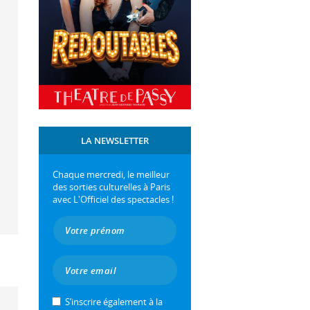
LA NEWSLETTER
Chaque mercredi, le meilleur
des sorties culturelles à Paris
avec L'Officiel des spectacles !
S’inscrire également à la