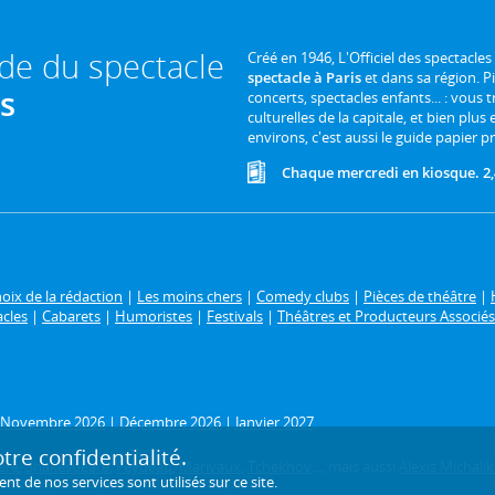
ide du spectacle
Créé en 1946, L'Officiel des spectacles
spectacle à Paris
et dans sa région. P
is
concerts, spectacles enfants... : vous t
culturelles de la capitale, et bien plus
environs, c'est aussi le guide papier pr
Chaque mercredi en kiosque. 2,
oix de la rédaction
|
Les moins chers
|
Comedy clubs
|
Pièces de théâtre
|
acles
|
Cabarets
|
Humoristes
|
Festivals
|
Théâtres et Producteurs Associés
Novembre 2026
|
Décembre 2026
|
Janvier 2027
re confidentialité.
ère
,
Shakespeare
,
Feydeau
,
Marivaux
,
Tchekhov
..., mais aussi
Alexis Michalik
de nos services sont utilisés sur ce site.