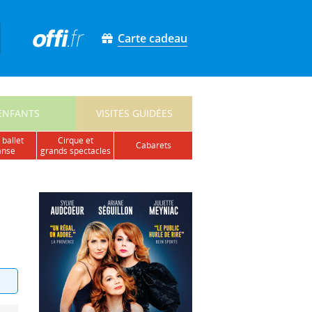
Carte cadeau
ENFANTS
VISITES GUIDÉES
 ballet
cirque et
cabarets
anse
grands spectacles