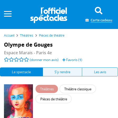
Panneau de gestion des cookies
Carte cadeau
Accueil
Théâtres
Pièces de théâtre
Olympe de Gouges
Espace Marais
- Paris 4e
(donner mon avis)
Favoris (
1
)
Le spectacle
S'y rendre
Les avis
Théâtres
Théâtre classique
Pièces de théâtre