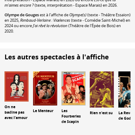
m'aimes encore ?
(texte, interprétation - Espace Marais) en 2026.
Olympe de Gouges
est à l'affiche de
Olympe(s)
(texte - Théâtre Essaïon)
en 2025,
Rimbaud-Verlaine : Viœlences
(texte - Comédie Saint-Michel) en
2024 ou encore
J'ai rêvé la révolution
(Théâtre de l'Épée de Bois) en
2020.
Les autres spectacles à l'affiche
On ne
Le Menteur
Les
badine pas
Rien n'est su
La Revan
Fourberies
avec l'amour
de Godzil
de Scapin