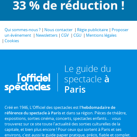
Qui sommes-nous ?
Nous contacter
Régie publicitaire
Proposer
un événement
Newsletters
CGV
CGU
Mentions légales
Cookies
Le guide du
spectacle
à
Paris
Créé en 1946, L'Officiel des spectacles est
l'hebdomadaire de
référence du spectacle à Paris
et dans sa région. Pièces de théâtre,
expositions, sorties cinéma, concerts, spectacles enfants... : vous
trouverez sur ce site toute l'actualité des sorties culturelles de la
capitale, et bien plus encore ! Pour ceux qui sortent à Paris et ses
environs, c'est aussi le guide papier pratique, précis, fiable et complet.