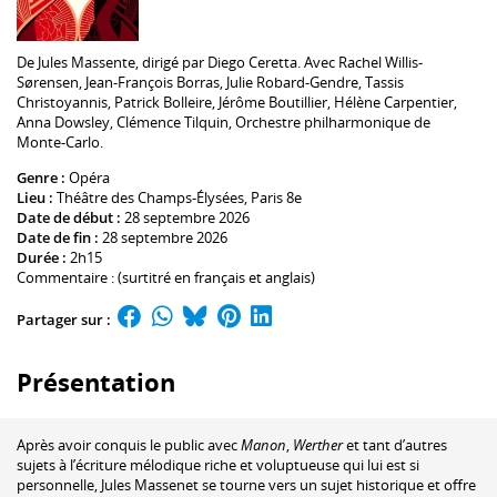
De Jules Massente, dirigé par
Diego Ceretta
. Avec
Rachel Willis-
Sørensen
,
Jean-François Borras
,
Julie Robard-Gendre
,
Tassis
Christoyannis
,
Patrick Bolleire
,
Jérôme Boutillier
,
Hélène Carpentier
,
Anna Dowsley
,
Clémence Tilquin
,
Orchestre philharmonique de
Monte-Carlo
.
Genre :
Opéra
Lieu :
Théâtre des Champs-Élysées
, Paris 8e
Date de début :
28 septembre 2026
Date de fin :
28 septembre 2026
Durée :
2h15
Commentaire : (surtitré en français et anglais)
Partager sur :
Présentation
Après avoir conquis le public avec
Manon
,
Werther
et tant d’autres
sujets à l’écriture mélodique riche et voluptueuse qui lui est si
personnelle, Jules Massenet se tourne vers un sujet historique et offre