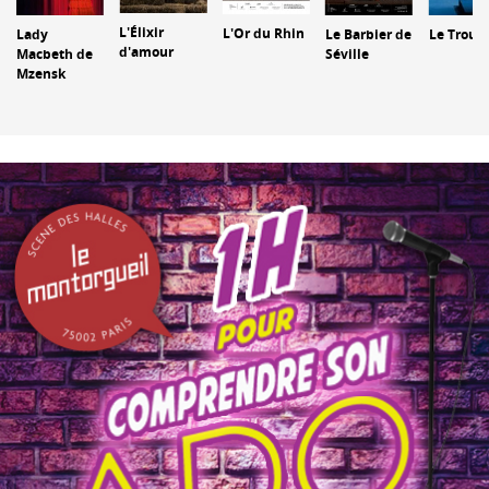
L'Élixir
L'Or du Rhin
Lady
Le Trouv
Le Barbier de
d'amour
Macbeth de
Séville
Mzensk