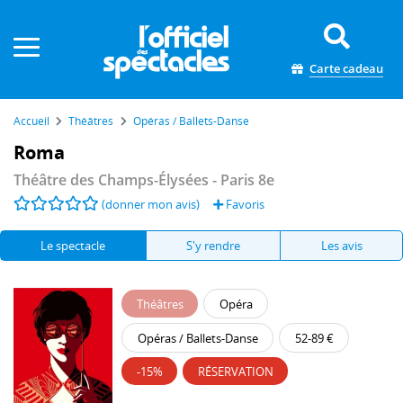
Panneau de gestion des cookies
Carte cadeau
Accueil
Théâtres
Opéras / Ballets-Danse
Roma
Théâtre des Champs-Élysées
- Paris 8e
(donner mon avis)
Favoris
Le spectacle
S'y rendre
Les avis
Théâtres
Opéra
Opéras / Ballets-Danse
52-89 €
-15%
RÉSERVATION