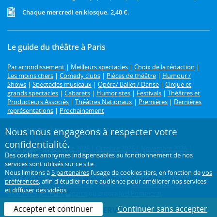
Chaque mercredi en kiosque. 2,40 €.
Le guide du théâtre à Paris
Par arrondissement
|
Meilleurs spectacles
|
Choix de la rédaction
|
Les moins chers
|
Comedy clubs
|
Pièces de théâtre
|
Humour /
Shows
|
Spectacles musicaux
|
Opéra/ Ballet / Danse
|
Cirque et
grands spectacles
|
Cabarets
|
Humoristes
|
Festivals
|
Théâtres et
Producteurs Associés
|
Théâtres Nationaux
|
Premières
|
Dernières
représentations
|
Prochainement
Programme des spectacles par mois
Nous nous engageons à respecter votre
confidentialité.
Août 2026
|
Septembre 2026
|
Octobre 2026
|
Novembre 2026
|
Des cookies anonymes indispensables au fonctionnement de nos
Décembre 2026
|
Janvier 2027
services sont utilisés sur ce site.
Nous limitons à
5 partenaires
l’usage de cookies tiers, en fonction de
vos
Retrouvez toutes les pièces de théâtre de
Molière
,
Shakespeare
,
préférences
, afin d'étudier notre audience pour améliorer nos services
Feydeau
,
Marivaux
,
Tchekhov
..., mais aussi
Alexis Michalik
,
Wajdi
et diffuser des vidéos.
Mouawad
,
Jean-Luc Lagarce
ou encore
Joël Pommerat
.
Accepter et continuer
Continuer sans accepter
- 15 %
RÉSERVER
DÈS 52 €