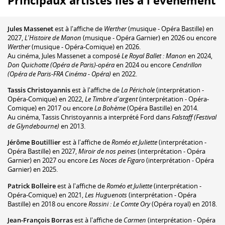
Principaux artistes liés à l'événement
Jules Massenet
est à l'affiche de
Werther
(musique - Opéra Bastille) en
2027,
L'Histoire de Manon
(musique - Opéra Garnier) en 2026 ou encore
Werther
(musique - Opéra-Comique) en 2026.
Au cinéma, Jules Massenet a composé
Le Royal Ballet : Manon
en 2024,
Don Quichotte (Opéra de Paris)-opéra
en 2024 ou encore
Cendrillon
(Opéra de Paris-FRA Cinéma - Opéra)
en 2022.
Tassis Christoyannis
est à l'affiche de
La Périchole
(interprétation -
Opéra-Comique) en 2022,
Le Timbre d'argent
(interprétation - Opéra-
Comique) en 2017 ou encore
La Bohème
(Opéra Bastille) en 2014.
Au cinéma, Tassis Christoyannis a interprété Ford dans
Falstaff (Festival
de Glyndebourne)
en 2013.
Jérôme Boutillier
est à l'affiche de
Roméo et Juliette
(interprétation -
Opéra Bastille) en 2027,
Miroir de nos peines
(interprétation - Opéra
Garnier) en 2027 ou encore
Les Noces de Figaro
(interprétation - Opéra
Garnier) en 2025.
Patrick Bolleire
est à l'affiche de
Roméo et Juliette
(interprétation -
Opéra-Comique) en 2021,
Les Huguenots
(interprétation - Opéra
Bastille) en 2018 ou encore
Rossini : Le Comte Ory
(Opéra royal) en 2018.
Jean-François Borras
est à l'affiche de
Carmen
(interprétation - Opéra