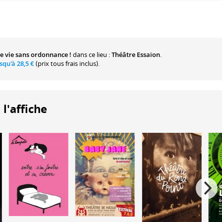
e vie sans ordonnance !
dans ce lieu :
Théâtre Essaïon
.
usqu'à
28,5 €
(prix tous frais inclus).
 l'affiche