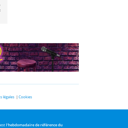
st-ce que le
s ?
 légales
Cookies
 est
l'hebdomadaire de référence du