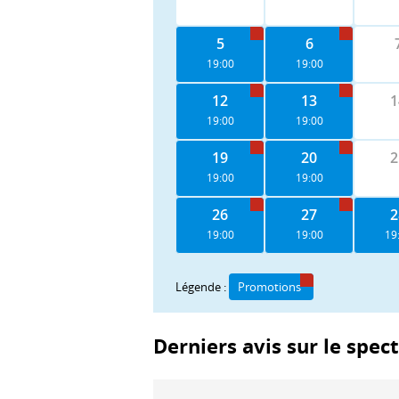
5
6
19:00
19:00
12
13
1
19:00
19:00
19
20
2
19:00
19:00
26
27
2
19:00
19:00
19
Légende :
Promotions
Derniers avis sur le spec