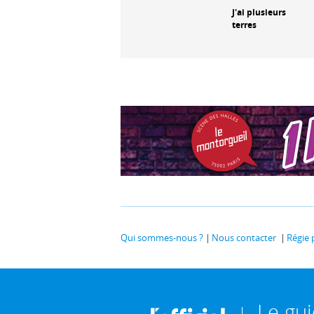
avec
C'était notre terre
J'ai plusieurs
terres
Qui sommes-nous ?
Nous contacter
Régie 
Le gu