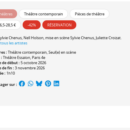
héâtres
Théâtre contemporain
Pièces de théâtre
6,5-28,5 €
-42%
RÉSERVATION
ylvie Chenus
,
Nell Holson
, mise en scène
Sylvie Chenus
,
Juliette Croizat
.
 tous les artistes
res :
Théâtre contemporain
,
Seul(e) en scène
 :
Théâtre Essaïon
, Paris 4e
 de début :
5 octobre 2026
 de fin :
3 novembre 2026
ée :
1h10
ager sur :