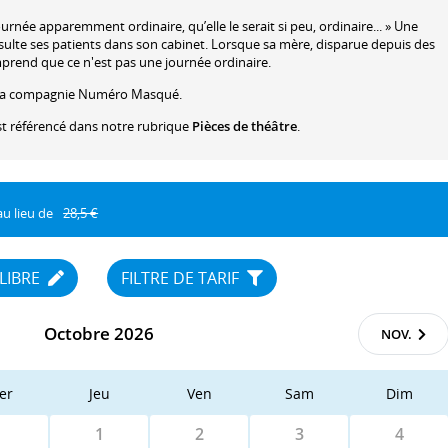
urnée apparemment ordinaire, qu’elle le serait si peu, ordinaire... » Une
te ses patients dans son cabinet. Lorsque sa mère, disparue depuis des
mprend que ce n'est pas une journée ordinaire.
ar la compagnie Numéro Masqué.
t référencé dans notre rubrique
Pièces de théâtre
.
au lieu de
28,5 €
 LIBRE
FILTRE DE TARIF
Octobre 2026
NOV.
er
Jeu
Ven
Sam
Dim
1
2
3
4