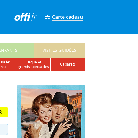
Carte cadeau
ENFANTS
VISITES GUIDÉES
 ballet
cirque et
cabarets
anse
grands spectacles
R