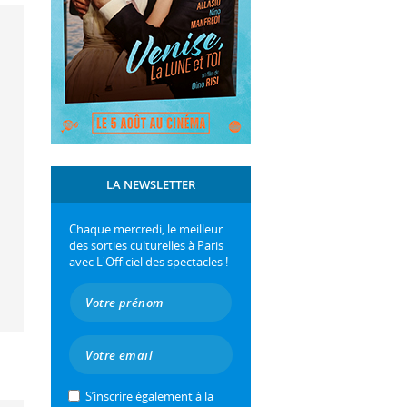
LA NEWSLETTER
Chaque mercredi, le meilleur
des sorties culturelles à Paris
avec L'Officiel des spectacles !
S’inscrire également à la