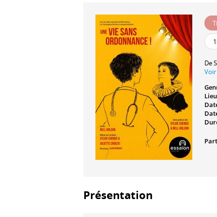
T
1
De
S
Voir
Gen
Lieu
Date
Date
Dur
Part
Présentation