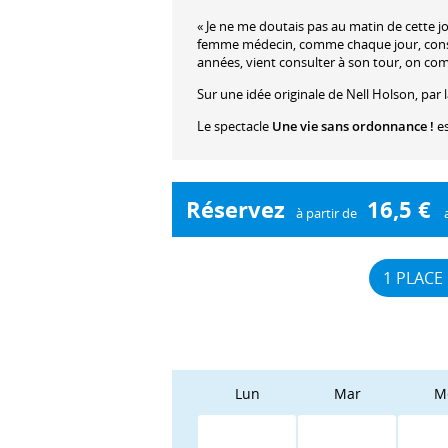
« Je ne me doutais pas au matin de cette jo
femme médecin, comme chaque jour, consul
années, vient consulter à son tour, on co
Sur une idée originale de Nell Holson, p
Le spectacle
Une vie sans ordonnance !
es
Réservez
16,5 €
à partir de
1 PLACE
Lun
Mar
M