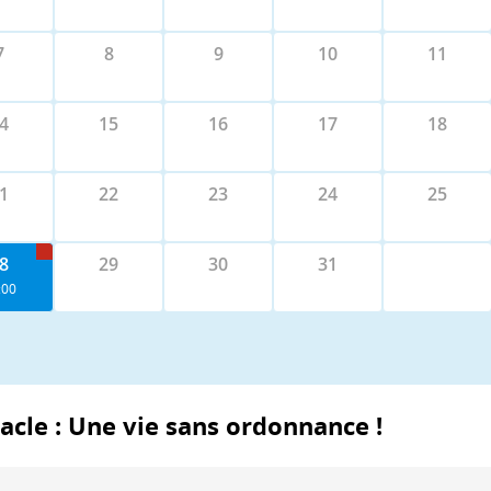
7
8
9
10
11
4
15
16
17
18
1
22
23
24
25
8
29
30
31
:00
tacle : Une vie sans ordonnance !