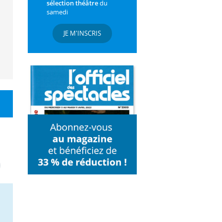
sélection théâtre
du
samedi
JE M'INSCRIS