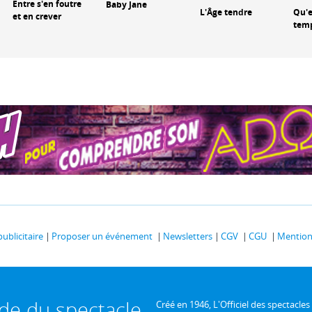
Entre s'en foutre
Baby Jane
L'Âge tendre
Qu'e
et en crever
temp
publicitaire
Proposer un événement
Newsletters
CGV
CGU
Mentions
ide du spectacle
Créé en 1946, L'Officiel des spectacles