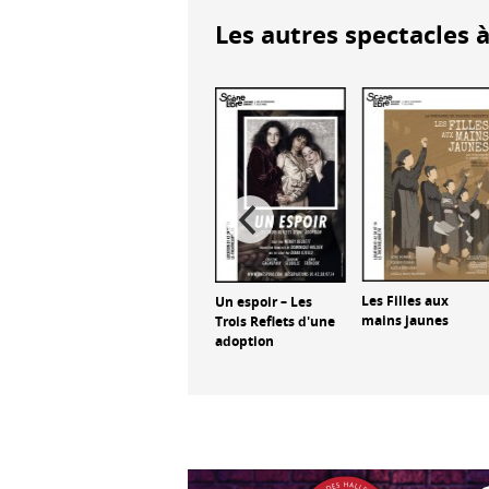
Les autres spectacles à
Edouard Collin :
Mes adorées
Les Filles aux
Un espoir – Les
e
mains jaunes
Trois Reflets d'une
adoption