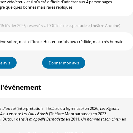
ssez vide/creux et il m’a été difficile d'adhérer aux 4 personnages.
gré quelques bonnes mais rares répliques.
 15 février 2026, réservé via L'Officiel des spectacles
(Théâtre Antoine)
ène sobre, mais efficace. Huster parfois peu crédible, mais très humain.
es avis
Donner mon avis
à l'événement
s d'un roi
(interprétation - Théâtre du Gymnase) en 2026,
Les Pigeons
024 ou encore
Les Faux British
(Théâtre Montparnasse) en 2023.
tal Dutour dans
Je m'appelle Bernadette
en 2011,
Un homme et son chien
en
.