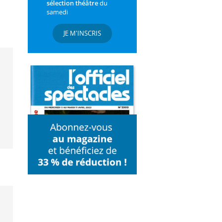
sélection théâtre
du
samedi
JE M'INSCRIS