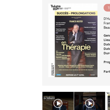
T
D'
Ha
Fran
Bea
Gen
Lieu
Date
Date
Dur
Pro
Part