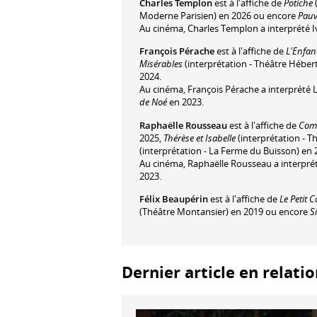
Charles Templon
est à l'affiche de
Potiche
(
Moderne Parisien) en 2026 ou encore
Pauvr
Au cinéma, Charles Templon a interprété 
François Pérache
est à l'affiche de
L'Enfan
Misérables
(interprétation - Théâtre Héber
2024.
Au cinéma, François Pérache a interprété 
de Noé
en 2023.
Raphaëlle Rousseau
est à l'affiche de
Comm
2025,
Thérèse et Isabelle
(interprétation - T
(interprétation - La Ferme du Buisson) en 
Au cinéma, Raphaëlle Rousseau a interprét
2023.
Félix Beaupérin
est à l'affiche de
Le Petit C
(Théâtre Montansier) en 2019 ou encore
S
Dernier article en relati