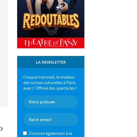
c
LA NEWSLETTER
Chaque mercredi, le meilleur
des sorties culturelles à Paris
avec L'Officiel des spectacles !
S’inscrire également à la