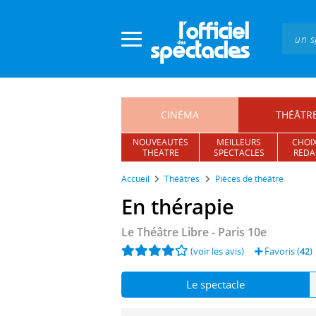
Panneau de gestion des cookies
CINÉMA
THÉÂTR
NOUVEAUTÉS
MEILLEURS
CHOIX
THÉÂTRE
SPECTACLES
RÉDA
Accueil
Théâtres
Pièces de théâtre
En thérapie
Le Théâtre Libre
- Paris 10e
(voir les avis)
Favoris (
42
)
Le spectacle