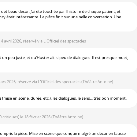
 et beau décor. J’ai été touchée par l’histoire de chaque patient, et
 psy était intéressante. La pièce finit sur une belle conversation. Une
e 4 avril 2026, réservé via L'Officiel des spectacles
un peu juste, et qu’Huster ait si peu de dialogues. Il est presque muet,
ars 2026, réservé via L'Officiel des spectacles
(Théâtre Antoine)
 (mise en scène, durée, etc.), les dialogues, le sens... très bon moment.
0 critiques)
le 18 février 2026
(Théâtre Antoine)
as compris la pièce. Mise en scène quelconque malgré un décor en fausse