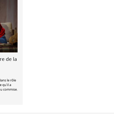
re de la
ans le rôle
 qu'il a
 ou commise.