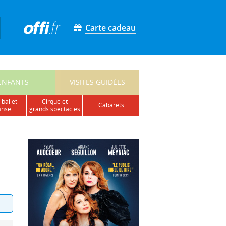
Carte cadeau
ENFANTS
VISITES GUIDÉES
 ballet
cirque et
cabarets
anse
grands spectacles