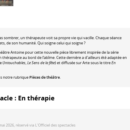
 pas sombrer, un thérapeute voit sa propre vie qui vacille. Chaque séance
rets, de son humanité. Qui soigne celui qui soigne ?
éâtre Antoine pour cette nouvelle pièce librement inspirée de la série
un thérapeute au bord de l’abîme. Cette dernière a d'ailleurs été adaptée en
e (
Intouchables
,
Le Sens de la fête
) et diffusée sur Arte sous le titre
En
ns notre rubrique
Pièces de théâtre
.
acle : En thérapie
mai 2026, réservé via L'Officiel des spectacles