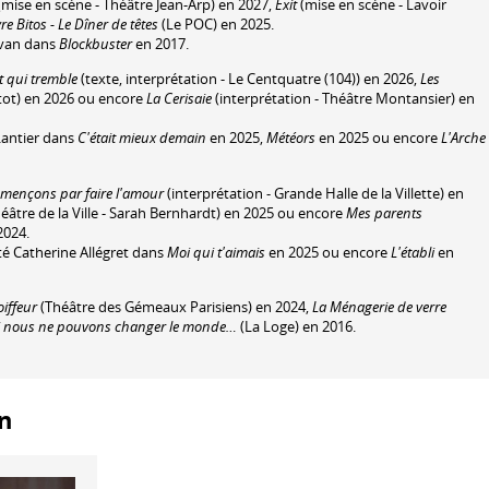
mise en scène - Théâtre Jean-Arp) en 2027,
Exit
(mise en scène - Lavoir
e Bitos - Le Dîner de têtes
(Le POC) en 2025.
Ivan dans
Blockbuster
en 2017.
t qui tremble
(texte, interprétation - Le Centquatre (104)) en 2026,
Les
tot) en 2026 ou encore
La Cerisaie
(interprétation - Théâtre Montansier) en
Lantier dans
C'était mieux demain
en 2025,
Météors
en 2025 ou encore
L'Arche
ençons par faire l'amour
(interprétation - Grande Halle de la Villette) en
héâtre de la Ville - Sarah Bernhardt) en 2025 ou encore
Mes parents
2024.
é Catherine Allégret dans
Moi qui t'aimais
en 2025 ou encore
L'établi
en
oiffeur
(Théâtre des Gémeaux Parisiens) en 2024,
La Ménagerie de verre
i nous ne pouvons changer le monde…
(La Loge) en 2016.
on