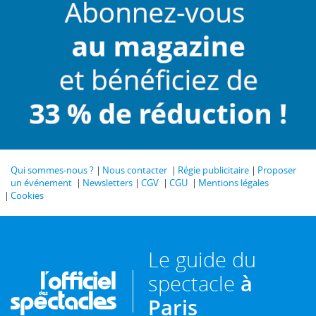
Qui sommes-nous ?
Nous contacter
Régie publicitaire
Proposer
un événement
Newsletters
CGV
CGU
Mentions légales
Cookies
Le guide du
spectacle
à
Paris