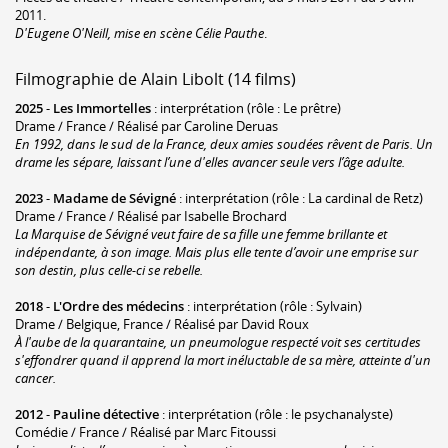
2011.
D'Eugene O'Neill, mise en scène Célie Pauthe
.
Filmographie de Alain Libolt (14 films)
2025
-
Les Immortelles
: interprétation (rôle : Le prêtre)
Drame / France / Réalisé par Caroline Deruas
En 1992, dans le sud de la France, deux amies soudées rêvent de Paris. Un
drame les sépare, laissant l’une d'elles avancer seule vers l’âge adulte.
2023
-
Madame de Sévigné
: interprétation (rôle : La cardinal de Retz)
Drame / France / Réalisé par Isabelle Brochard
La Marquise de Sévigné veut faire de sa fille une femme brillante et
indépendante, à son image. Mais plus elle tente d’avoir une emprise sur
son destin, plus celle-ci se rebelle.
2018
-
L'Ordre des médecins
: interprétation (rôle : Sylvain)
Drame / Belgique, France / Réalisé par David Roux
À l'aube de la quarantaine, un pneumologue respecté voit ses certitudes
s'effondrer quand il apprend la mort inéluctable de sa mère, atteinte d'un
cancer.
2012
-
Pauline détective
: interprétation (rôle : le psychanalyste)
Comédie / France / Réalisé par Marc Fitoussi