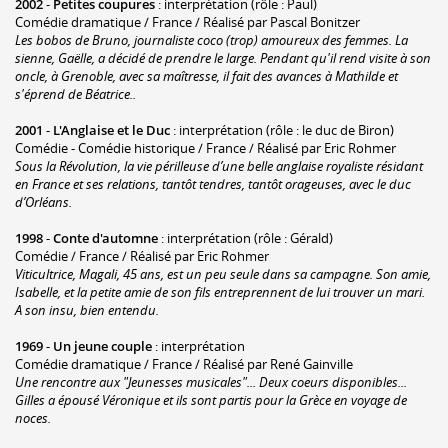
2002
-
Petites coupures
: interprétation (rôle : Paul)
Comédie dramatique / France / Réalisé par Pascal Bonitzer
Les bobos de Bruno, journaliste coco (trop) amoureux des femmes. La
sienne, Gaëlle, a décidé de prendre le large. Pendant qu'il rend visite à son
oncle, à Grenoble, avec sa maîtresse, il fait des avances à Mathilde et
s'éprend de Béatrice..
2001
-
L'Anglaise et le Duc
: interprétation (rôle : le duc de Biron)
Comédie - Comédie historique / France / Réalisé par Eric Rohmer
Sous la Révolution, la vie périlleuse d’une belle anglaise royaliste résidant
en France et ses relations, tantôt tendres, tantôt orageuses, avec le duc
d’Orléans.
1998
-
Conte d'automne
: interprétation (rôle : Gérald)
Comédie / France / Réalisé par Eric Rohmer
Viticultrice, Magali, 45 ans, est un peu seule dans sa campagne. Son amie,
Isabelle, et la petite amie de son fils entreprennent de lui trouver un mari.
A son insu, bien entendu.
1969
-
Un jeune couple
: interprétation
Comédie dramatique / France / Réalisé par René Gainville
Une rencontre aux "Jeunesses musicales"... Deux coeurs disponibles...
Gilles a épousé Véronique et ils sont partis pour la Grèce en voyage de
noces.