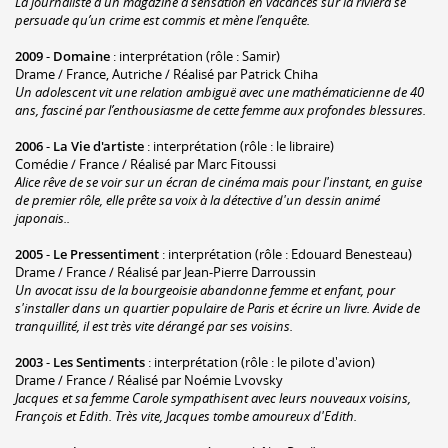
La journaliste d’un magazine à sensation en vacances sur la riviera se
persuade qu’un crime est commis et mène l’enquête.
2009
-
Domaine
: interprétation (rôle : Samir)
Drame / France, Autriche / Réalisé par Patrick Chiha
Un adolescent vit une relation ambiguë avec une mathématicienne de 40
ans, fasciné par l’enthousiasme de cette femme aux profondes blessures.
2006
-
La Vie d'artiste
: interprétation (rôle : le libraire)
Comédie / France / Réalisé par Marc Fitoussi
Alice rêve de se voir sur un écran de cinéma mais pour l'instant, en guise
de premier rôle, elle prête sa voix à la détective d'un dessin animé
japonais..
2005
-
Le Pressentiment
: interprétation (rôle : Edouard Benesteau)
Drame / France / Réalisé par Jean-Pierre Darroussin
Un avocat issu de la bourgeoisie abandonne femme et enfant, pour
s'installer dans un quartier populaire de Paris et écrire un livre. Avide de
tranquillité, il est très vite dérangé par ses voisins.
2003
-
Les Sentiments
: interprétation (rôle : le pilote d'avion)
Drame / France / Réalisé par Noémie Lvovsky
Jacques et sa femme Carole sympathisent avec leurs nouveaux voisins,
François et Edith. Très vite, Jacques tombe amoureux d'Edith.