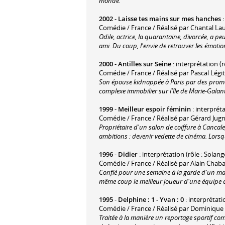
monde.
2002
-
Laisse tes mains sur mes hanches
:
Comédie / France / Réalisé par Chantal La
Odile, actrice, la quarantaine, divorcée, a peu
ami. Du coup, l'envie de retrouver les émotio
2000
-
Antilles sur Seine
: interprétation 
Comédie / France / Réalisé par Pascal Légi
Son épouse kidnappée à Paris par des promot
complexe immobilier sur l'île de Marie-Galan
1999
-
Meilleur espoir féminin
: interpréta
Comédie / France / Réalisé par Gérard Jug
Propriétaire d'un salon de coiffure à Cancale,
ambitions : devenir vedette de cinéma. Lorsqu
1996
-
Didier
: interprétation (rôle : Solang
Comédie / France / Réalisé par Alain Chab
Confié pour une semaine à la garde d'un m
même coup le meilleur joueur d'une équipe e
1995
-
Delphine : 1 - Yvan : 0
: interprétat
Comédie / France / Réalisé par Dominique
Traitée à la manière un reportage sportif co