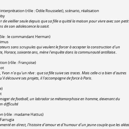
 interprétation (rôle : Odile Rousselet), scénario, réalisation
uby
r de vieillier seule depuis que sa fille a quitté la maison pour vivre avec son petit
ns de son adolescence la saisit.
(rôle : le commandant Herman)
timus
eurs sans scrupules qui veulent le forcer à accepter la construction d'un
te, Horace, soixante ans, mène l'enquête dans la communauté antillaise..
tion (rôle : Françoise)
not
 Yvon n'a qu'un rêve : que sa fille suive ses traces. Mais celle-ci a bien d'autres
'il découvre ses projets, il l'accompagne de force à Paris.
e)
at
anager de football, un labrador se métamorphose en homme, devenant du
n difficulté
ion (rôle : madame Hattus)
 Farrugia
mmenté en direct, l'histoire d'amour et d'humour d'un jeune couple que les aléa