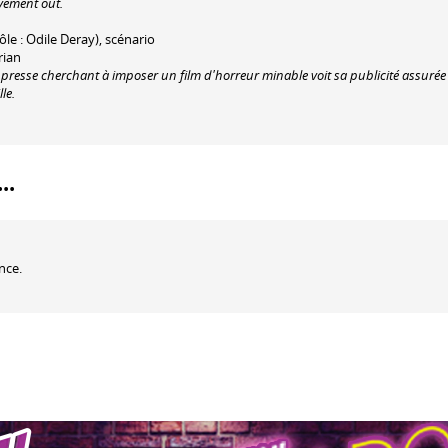
ivement out.
ôle : Odile Deray), scénario
rian
 presse cherchant à imposer un film d'horreur minable voit sa publicité assurée
le.
..
nce.