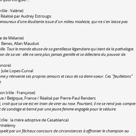
rôle : Valérie)
/ Réalisé par Audrey Estrougo
oureux d’une étudiante issue d'un milieu modeste, qui ne s'en laisse pas
re de Mélanie)
k Benes, Allan Mauduit
ille. Tout le monde abuse de sa gentillesse légendaire qui tient de la pathologie.
 de sa vie : elle ne sera plus jamais gentille et se délectera du pouvoir de.
éonore)
 Julie Lopes-Curval
e y réinvente ses propres amours et ceux de sa demi-soeur. Ces "feuilletons"
e.
ion (rôle : Françoise)
/ Belgique, France / Réalisé par Pierre-Paul Renders
croit que sa vie est en train de virer au rose. Pourtant, il ne se rend pas compte
tut de sondage et berné par une jeune femme engagée pour le séduire.
 (rôle : la mère adoptive de Casablanca)
arthélémy
ppelé par un fâcheux concours de circonstances à affronter le champion au