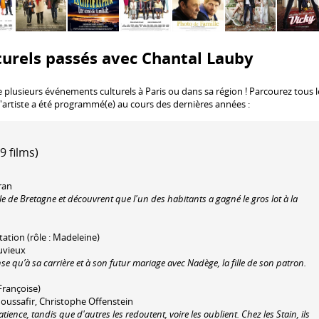
urels passés avec Chantal Lauby
e plusieurs événements culturels à Paris ou dans sa région ! Parcourez tous l
l'artiste a été programmé(e) au cours des dernières années :
9 films)
ran
le de Bretagne et découvrent que l'un des habitants a gagné le gros lot à la
tation (rôle : Madeleine)
uvieux
e qu’à sa carrière et à son futur mariage avec Nadège, la fille de son patron.
 Françoise)
oussafir, Christophe Offenstein
ience, tandis que d'autres les redoutent, voire les oublient. Chez les Stain, ils