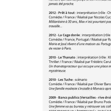
jamais été proche.
2012
-
Prêt à tout
: interprétation (rôle : C
Comédie / France / Réalisé par Nicolas Cu
Milliardaire à 30 ans, Max n'est pourtant pas 
travaille…
2012
-
La Cage dorée
: interprétation (rôle
Comédie / France, Portugal / Réalisé par 
Maria et José rêvent d’une maison au Portugal
de rester à Paris.
2010
-
Le Thanato
: interprétation (rôle : K
Thriller / France / Réalisé par Frédéric Cerul
Un thanatopracteur qui occupe une place im
mystérieuse.
2010
-
Les Tuche
: scénario
Comédie / France / Réalisé par Olivier Bar
Une famille modeste s’installe à Monaco aprè
2009
-
Bancs publics (Versailles - rive droi
Comédie / France / Réalisé par Bruno Pod
Une femme va au bureau y retrouver ses coll
noire annonce un « homme seul », ce qui a de