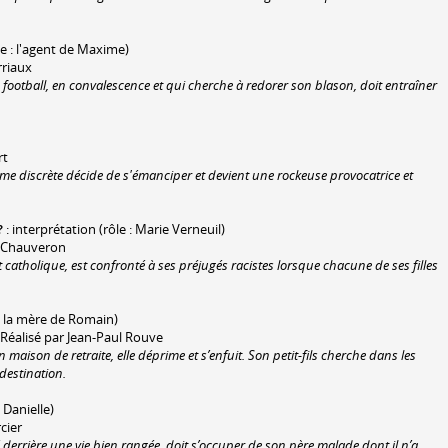
le : l'agent de Maxime)
rriaux
 football, en convalescence et qui cherche à redorer son blason, doit entraîner
rt
mme discrète décide de s'émanciper et devient une rockeuse provocatrice et
?
: interprétation (rôle : Marie Verneuil)
e Chauveron
atholique, est confronté à ses préjugés racistes lorsque chacune de ses filles
 : la mère de Romain)
Réalisé par Jean-Paul Rouve
maison de retraite, elle déprime et s’enfuit. Son petit-fils cherche dans les
 destination.
: Danielle)
cier
derrière une vie bien rangée, doit s’occuper de son père malade dont il n’a