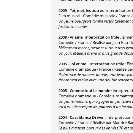
2009
-
Toi, moi, les autres
: interprétation (
Film musical - Comédie musicale / France 
Un jeune bourgeois tombe instantanément am
facilement conter.
2008
-
Vilaine
: interprétation (rôle : la mè
Comédie / France / Réalisé par Jean-Patric
Mélanie est moche, seule et surtout trop gent
Un jour, Mélanie prend la plus grande décision
2005
-
Toi et moi
: interprétation (rôle : El
Comédie dramatique / France / Réalisé par
Rédactrice de romans-photos, une jeune femm
deviennent réalité avec une double rencontr
2005
-
Comme tout le monde
: interprétat
Comédie dramatique - Comédie romantique 
Un jeune homme, qui a gagné un jeu télévisé, 
qu'il est observé par les patrons d'un insti
2004
-
Casablanca Driver
: interprétation
Comédie / France / Réalisé par Maurice B
Le plus mauvais boxeur des années 70 est a