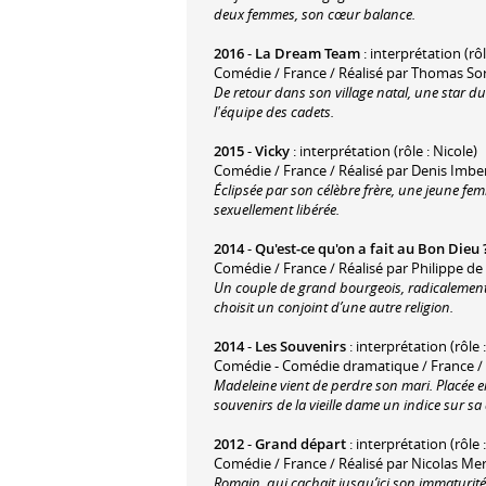
deux femmes, son cœur balance.
2016
-
La Dream Team
: interprétation (rô
Comédie / France / Réalisé par Thomas So
De retour dans son village natal, une star du
l'équipe des cadets.
2015
-
Vicky
: interprétation (rôle : Nicole)
Comédie / France / Réalisé par Denis Imbe
Éclipsée par son célèbre frère, une jeune fe
sexuellement libérée.
2014
-
Qu'est-ce qu'on a fait au Bon Dieu 
Comédie / France / Réalisé par Philippe d
Un couple de grand bourgeois, radicalement c
choisit un conjoint d’une autre religion.
2014
-
Les Souvenirs
: interprétation (rôle
Comédie - Comédie dramatique / France / 
Madeleine vient de perdre son mari. Placée en 
souvenirs de la vieille dame un indice sur sa
2012
-
Grand départ
: interprétation (rôle 
Comédie / France / Réalisé par Nicolas Mer
Romain, qui cachait jusqu’ici son immaturité 