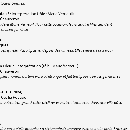
e toutes bonnes.
Dieu ?
: interprétation (rôle : Marie Verneuil)
e Chauveron
de et Marie Verneuil. Pour cette occasion, leurs quatre filles décident
 maison familiale.
)
rques
ël, qu'elle n'avait pas vu depuis des années. Elle revient à Paris pour
n Dieu ?
: interprétation (rôle : Marie Verneuil)
e Chauveron
lles mariées partent vivre à l'étranger et fait tout pour que ses gendres se
le : Claudine)
 Cécilia Rouaud
s, voient leur grand-mère décliner et veulent l'emmener dans une ville où la
ci
t pour qu'elle organise sa cérémonie de mariage avec sa petite amie. Entre les