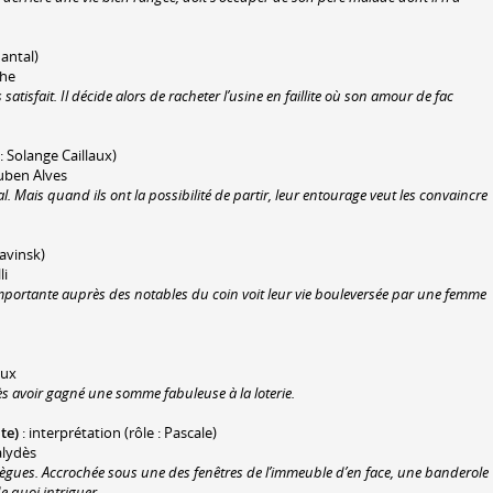
hantal)
che
satisfait. Il décide alors de racheter l’usine en faillite où son amour de fac
 : Solange Caillaux)
Ruben Alves
. Mais quand ils ont la possibilité de partir, leur entourage veut les convaincre
lavinsk)
li
portante auprès des notables du coin voit leur vie bouleversée par une femme
oux
s avoir gagné une somme fabuleuse à la loterie.
te)
: interprétation (rôle : Pascale)
alydès
ègues. Accrochée sous une des fenêtres de l’immeuble d’en face, une banderole
 quoi intriguer...