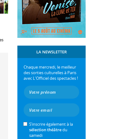
es
LA NEWSLETTER
Chaque mercredi, le meilleur
des sorties culturelles à Paris
avec L'Officiel des spectacles !
S’inscrire également à la
sélection théâtre
du
samedi