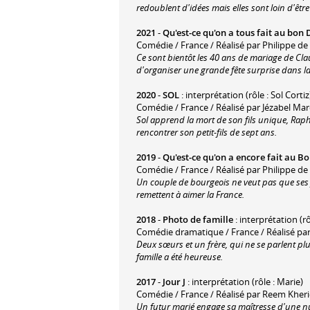
redoublent d'idées mais elles sont loin d'êtr
2021
-
Qu'est-ce qu'on a tous fait au bon 
Comédie / France / Réalisé par Philippe d
Ce sont bientôt les 40 ans de mariage de Clau
d'organiser une grande fête surprise dans la
2020
-
SOL
: interprétation (rôle : Sol Cortiz
Comédie / France / Réalisé par Jézabel Ma
Sol apprend la mort de son fils unique, Rapha
rencontrer son petit-fils de sept ans.
2019
-
Qu'est-ce qu'on a encore fait au Bo
Comédie / France / Réalisé par Philippe d
Un couple de bourgeois ne veut pas que ses fi
remettent à aimer la France.
2018
-
Photo de famille
: interprétation (rô
Comédie dramatique / France / Réalisé par
Deux sœurs et un frère, qui ne se parlent plu
famille a été heureuse.
2017
-
Jour J
: interprétation (rôle : Marie)
Comédie / France / Réalisé par Reem Kheri
Un futur marié engage sa maîtresse d'une nui