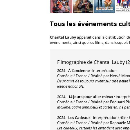
Tous les événements cult
Chantal Lauby
apparaît dans la distribution d
événements, ainsi que les films, dans lesquels 
Filmographie de Chantal Lauby (2
2024
-
À l'ancienne
: interprétation
Comédie / France / Réalisé par Hervé Mim
Deux amis de toujours vivent sur une petite î
loterie nationale.
2024
-
14 jours pour aller mieux
: interpré
Comédie / France / Réalisé par Édouard Pl
Maxime, cadre ambitieux et cartésien, ne pens
2024
-
Les Cadeaux
: interprétation (rôle :
Comédie / France / Réalisé par Raphaële M
Les cadeaux, certains les attendent avec impat