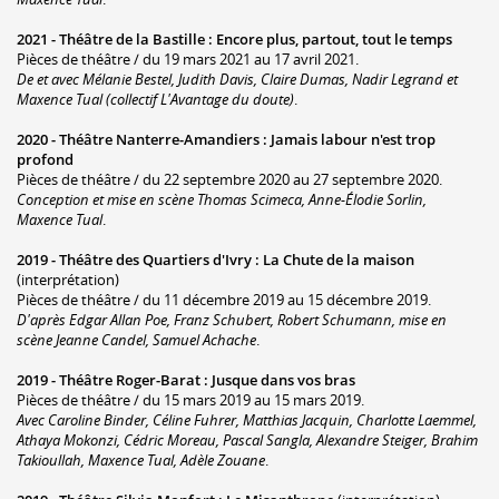
2021 -
Théâtre de la Bastille
:
Encore plus, partout, tout le temps
Pièces de théâtre / du 19 mars 2021 au 17 avril 2021.
De et avec Mélanie Bestel, Judith Davis, Claire Dumas, Nadir Legrand et
Maxence Tual (collectif L'Avantage du doute)
.
2020 -
Théâtre Nanterre-Amandiers
:
Jamais labour n'est trop
profond
Pièces de théâtre / du 22 septembre 2020 au 27 septembre 2020.
Conception et mise en scène Thomas Scimeca, Anne-Élodie Sorlin,
Maxence Tual
.
2019 -
Théâtre des Quartiers d'Ivry
:
La Chute de la maison
(interprétation)
Pièces de théâtre / du 11 décembre 2019 au 15 décembre 2019.
D'après Edgar Allan Poe, Franz Schubert, Robert Schumann, mise en
scène Jeanne Candel, Samuel Achache
.
2019 -
Théâtre Roger-Barat
:
Jusque dans vos bras
Pièces de théâtre / du 15 mars 2019 au 15 mars 2019.
Avec Caroline Binder, Céline Fuhrer, Matthias Jacquin, Charlotte Laemmel,
Athaya Mokonzi, Cédric Moreau, Pascal Sangla, Alexandre Steiger, Brahim
Takioullah, Maxence Tual, Adèle Zouane
.