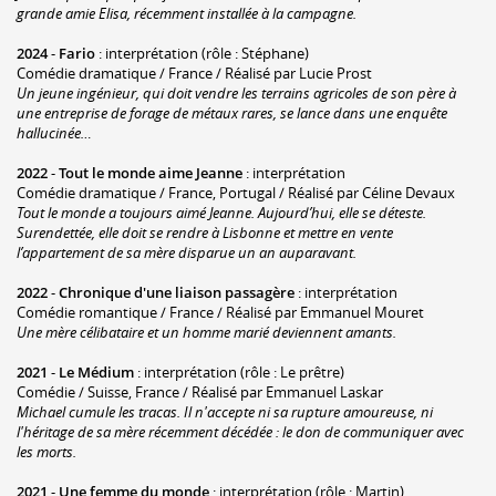
grande amie Elisa, récemment installée à la campagne.
2024
-
Fario
: interprétation (rôle : Stéphane)
Comédie dramatique / France / Réalisé par Lucie Prost
Un jeune ingénieur, qui doit vendre les terrains agricoles de son père à
une entreprise de forage de métaux rares, se lance dans une enquête
hallucinée…
2022
-
Tout le monde aime Jeanne
: interprétation
Comédie dramatique / France, Portugal / Réalisé par Céline Devaux
Tout le monde a toujours aimé Jeanne. Aujourd’hui, elle se déteste.
Surendettée, elle doit se rendre à Lisbonne et mettre en vente
l’appartement de sa mère disparue un an auparavant.
2022
-
Chronique d'une liaison passagère
: interprétation
Comédie romantique / France / Réalisé par Emmanuel Mouret
Une mère célibataire et un homme marié deviennent amants.
2021
-
Le Médium
: interprétation (rôle : Le prêtre)
Comédie / Suisse, France / Réalisé par Emmanuel Laskar
Michael cumule les tracas. Il n'accepte ni sa rupture amoureuse, ni
l'héritage de sa mère récemment décédée : le don de communiquer avec
les morts.
2021
-
Une femme du monde
: interprétation (rôle : Martin)