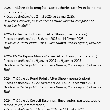
2025 -
Théâtre de la Tempête - Cartoucherie
:
Le Rêve et la Plainte
(interprétation)
Pièces de théâtre / du 2 mai 2025 au 25 mai 2025.
De Nicole Genovese, mise en scène Claude Vanessa, composé par
Francisco Mañalich
.
2025 -
La Ferme du Buisson
:
After Show
(interprétation)
Pièces de théâtre / du 13 février 2025 au 14 février 2025.
De Mélanie Bestel, Judith Davis, Claire Dumas, Nadir Legrand, Maxence
Tual
.
2025 -
EMC – Espace Marcel-Carné
:
After Show
(interprétation)
Pièces de théâtre / du 9 janvier 2025 au 9 janvier 2025.
De Mélanie Bestel, Judith Davis, Claire Dumas, Nadir Legrand, Maxence
Tual
.
2024 -
Théâtre du Rond-Point
:
After Show
(interprétation)
Pièces de théâtre / du 22 novembre 2024 au 21 décembre 2024.
De Mélanie Bestel, Judith Davis, Claire Dumas, Nadir Legrand, Maxence
Tual
.
2024 -
Théâtre de Corbeil-Essonnes
:
Encore plus, partout, tout le
temps
(texte, interprétation)
Pièces de théâtre / du 16 janvier 2024 au 16 janvier 2024.