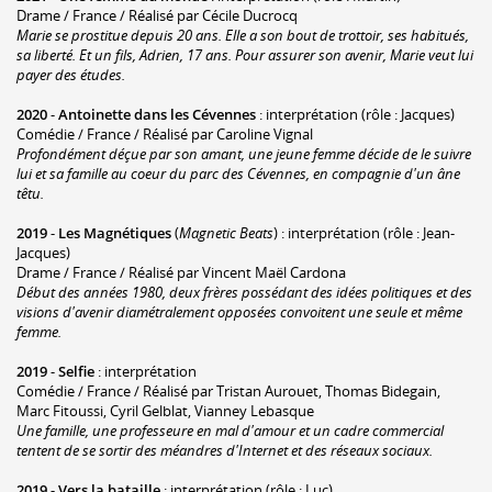
Drame / France / Réalisé par Cécile Ducrocq
Marie se prostitue depuis 20 ans. Elle a son bout de trottoir, ses habitués,
sa liberté. Et un fils, Adrien, 17 ans. Pour assurer son avenir, Marie veut lui
payer des études.
2020
-
Antoinette dans les Cévennes
: interprétation (rôle : Jacques)
Comédie / France / Réalisé par Caroline Vignal
Profondément déçue par son amant, une jeune femme décide de le suivre
lui et sa famille au coeur du parc des Cévennes, en compagnie d'un âne
têtu.
2019
-
Les Magnétiques
(
Magnetic Beats
) : interprétation (rôle : Jean-
Jacques)
Drame / France / Réalisé par Vincent Maël Cardona
Début des années 1980, deux frères possédant des idées politiques et des
visions d'avenir diamétralement opposées convoitent une seule et même
femme.
2019
-
Selfie
: interprétation
Comédie / France / Réalisé par Tristan Aurouet, Thomas Bidegain,
Marc Fitoussi, Cyril Gelblat, Vianney Lebasque
Une famille, une professeure en mal d'amour et un cadre commercial
tentent de se sortir des méandres d'Internet et des réseaux sociaux.
2019
-
Vers la bataille
: interprétation (rôle : Luc)