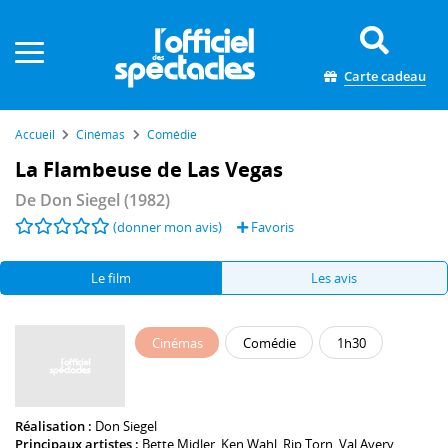
Panneau de gestion des cookies
Carte cadeau
Accueil
Cinémas
Comédie
La Flambeuse de Las Vegas
De
Don Siegel
(1982)
(donner mon avis)
Favoris
Le film
Les avis
Cinémas
Comédie
1h30
Réalisation :
Don Siegel
Principaux artistes :
Bette Midler
,
Ken Wahl
,
Rip Torn
,
Val Avery