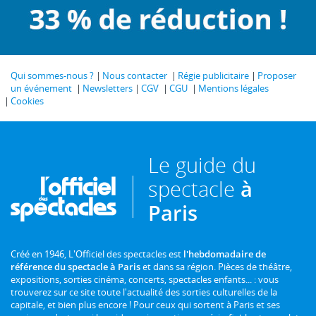
Qui sommes-nous ?
Nous contacter
Régie publicitaire
Proposer
un événement
Newsletters
CGV
CGU
Mentions légales
Cookies
Le guide du
spectacle
à
Paris
Créé en 1946, L'Officiel des spectacles est
l'hebdomadaire de
référence du spectacle à Paris
et dans sa région. Pièces de théâtre,
expositions, sorties cinéma, concerts, spectacles enfants... : vous
trouverez sur ce site toute l'actualité des sorties culturelles de la
capitale, et bien plus encore ! Pour ceux qui sortent à Paris et ses