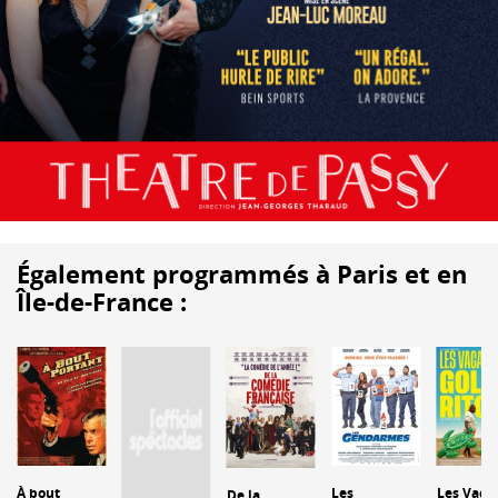
Également programmés à Paris et en
Île-de-France :
À bout
Les
Les Vaca
De la