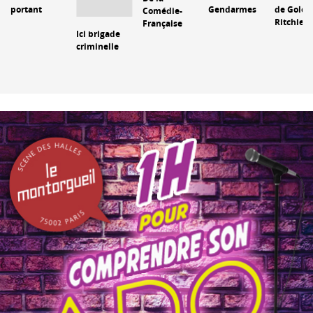
portant
Gendarmes
de Golo 
Comédie-
Ritchie
Française
Ici brigade
criminelle