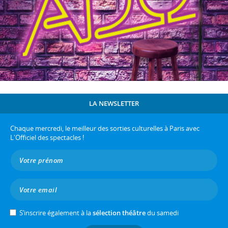
LA NEWSLETTER
Chaque mercredi, le meilleur des sorties culturelles à Paris avec
L'Officiel des spectacles !
S’inscrire également à la
sélection théâtre
du samedi