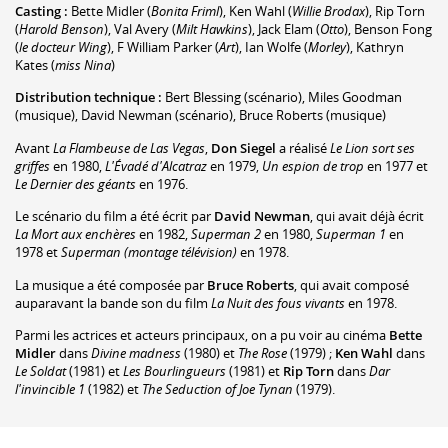
Casting :
Bette Midler
(
Bonita Friml
)
,
Ken Wahl
(
Willie Brodax
)
,
Rip Torn
(
Harold Benson
)
,
Val Avery
(
Milt Hawkins
)
,
Jack Elam
(
Otto
)
,
Benson Fong
(
le docteur Wing
)
,
F William Parker
(
Art
)
,
Ian Wolfe
(
Morley
)
,
Kathryn
Kates
(
miss Nina
)
Distribution technique :
Bert Blessing
(scénario)
,
Miles Goodman
(musique)
,
David Newman
(scénario)
,
Bruce Roberts
(musique)
Avant
La Flambeuse de Las Vegas
,
Don Siegel
a réalisé
Le Lion sort ses
griffes
en 1980,
L'Évadé d'Alcatraz
en 1979,
Un espion de trop
en 1977 et
Le Dernier des géants
en 1976.
Le scénario du film a été écrit par
David Newman
, qui avait déjà écrit
La Mort aux enchères
en 1982,
Superman 2
en 1980,
Superman 1
en
1978 et
Superman (montage télévision)
en 1978.
La musique a été composée par
Bruce Roberts
, qui avait composé
auparavant la bande son du film
La Nuit des fous vivants
en 1978.
Parmi les actrices et acteurs principaux, on a pu voir au cinéma
Bette
Midler
dans
Divine madness
(1980) et
The Rose
(1979) ;
Ken Wahl
dans
Le Soldat
(1981) et
Les Bourlingueurs
(1981) et
Rip Torn
dans
Dar
l'invincible 1
(1982) et
The Seduction of Joe Tynan
(1979).