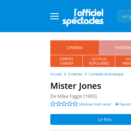
Panneau de gestion des cookies
CINÉMA
THÉÂTR
SORTIES
LES PLUS
AV
CINÉMA
POPULAIRES
PREM
Accueil
Cinémas
Comédie dramatique
Mister Jones
De
Mike Figgis
(1993)
(donner mon avis)
Favori
Le film