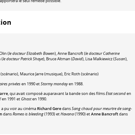
 apportera le seul remède possible.
tion
Olin
(
le docteur Elizabeth Bowen
)
,
Anne Bancroft
(
le docteur Catherine
n
(
le docteur Patrick Shaye
)
,
Bruce Altman
(
David
)
,
Lisa Malkiewicz
(
Susan
)
,
(scénario)
,
Maurice Jarre
(musique)
,
Eric Roth
(scénario)
aires privées
en 1990 et
Stormy monday
en 1988.
arre
, qui avait composé auparavant la bande son des films
Etat second
en
!
en 1991 et
Ghost
en 1990.
n a pu voir au cinéma
Richard Gere
dans
Sang chaud pour meurtre de sang-
in
dans
Romeo is bleeding
(1993) et
Havana
(1990) et
Anne Bancroft
dans