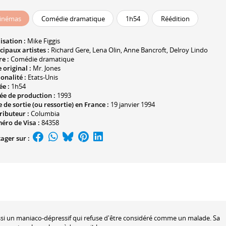
inémas
Comédie dramatique
1h54
Réédition
isation :
Mike Figgis
cipaux artistes :
Richard Gere
,
Lena Olin
,
Anne Bancroft
,
Delroy Lindo
e :
Comédie dramatique
e original :
Mr. Jones
onalité :
Etats-Unis
ée :
1h54
ée de production :
1993
 de sortie (ou ressortie) en France :
19 janvier 1994
ributeur :
Columbia
éro de Visa :
84358
ager sur :
ussi un maniaco-dépressif qui refuse d'être considéré comme un malade. Sa