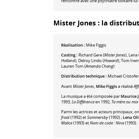
rencontre avec une psychiatre solitaire lui
Mister Jones : la distribu
Réalisation :
Mike Figgis
Casting :
Richard Gere
(
Mister Jones
)
,
Lena 
Holland
)
,
Delroy Lindo
(
Howard
)
,
Tom Irwi
Lauren Tom
(
Amanda Chang
)
Distribution technique :
Michael Cristofer
Avant
Mister Jones
,
Mike Figgis
a réalisé
Aff
La musique a été composée par
Maurice J
1993,
La Différence
en 1992,
Ta mère ou moi 
Parmi les actrices et acteurs principaux, o
froid
(1992) et
Sommersby
(1992) ;
Lena Ol
Malice
(1993) et
Nom de code : Nina
(1993).