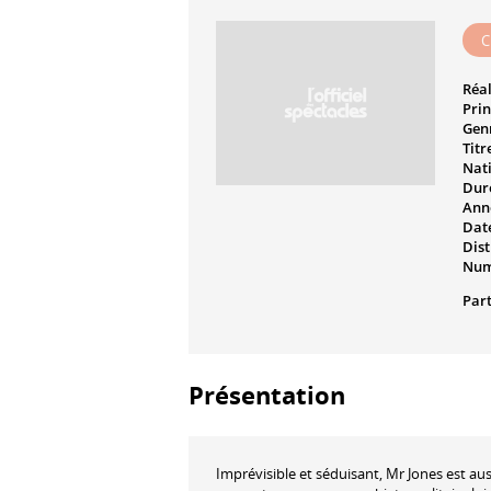
C
Réal
Prin
Genr
Titr
Nati
Dur
Ann
Date
Dist
Num
Part
Présentation
Imprévisible et séduisant, Mr Jones est a