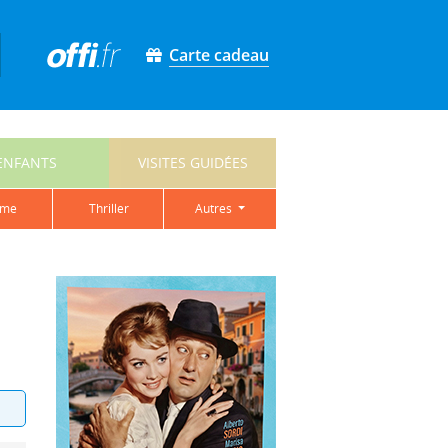
Carte cadeau
ENFANTS
VISITES GUIDÉES
ame
thriller
autres