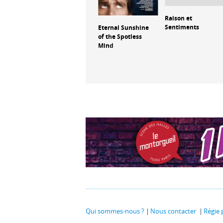
L'Objet du délit
Raison et
lusion
Sentiments
Eternal Sunshine
of the Spotless
Mind
Qui sommes-nous ?
Nous contacter
Régie 