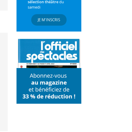
sélection théâtre
du
samedi
JE M'INSCRIS