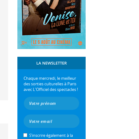
LA NEWSLETTER
Chaque mercredi, le meilleur
des sorties culturelles à Paris
avec L'Officiel des spectacles !
S’inscrire également à la