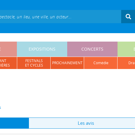
E
EXPOSITIONS
CONCERTS
ANT
FESTIVALS
PROCHAINEMENT
comédie
dr
IÈRES
ET CYCLES
s
Les avis