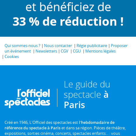
Qui sommes-nous ?
Nous contacter
Régie publicitaire
Proposer
un événement
Newsletters
CGV
CGU
Mentions légales
Cookies
Le guide du
spectacle
à
Paris
Créé en 1946, L'Officiel des spectacles est
l'hebdomadaire de
référence du spectacle à Paris
et dans sa région. Pièces de théâtre,
expositions, sorties cinéma, concerts, spectacles enfants... : vous