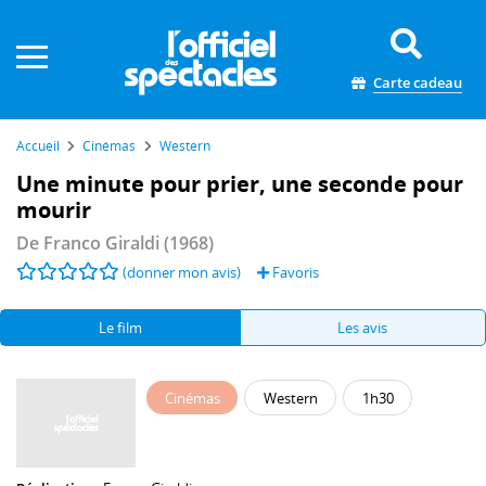
Panneau de gestion des cookies
Carte cadeau
Accueil
Cinémas
Western
Une minute pour prier, une seconde pour
mourir
De
Franco Giraldi
(1968)
(donner mon avis)
Favoris
Le film
Les avis
Cinémas
Western
1h30