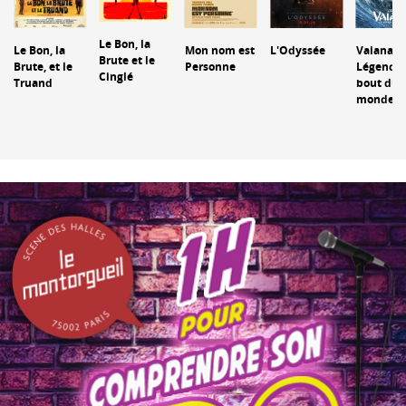
Le Bon, la
Le Bon, la
Mon nom est
L'Odyssée
Vaiana : 
Brute et le
Brute, et le
Personne
Légende
Cinglé
Truand
bout du
monde