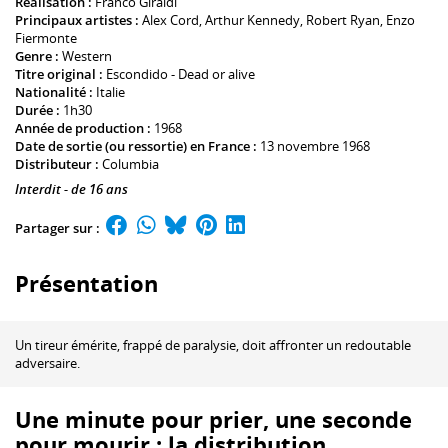
Réalisation :
Franco Giraldi
Principaux artistes :
Alex Cord
,
Arthur Kennedy
,
Robert Ryan
,
Enzo
Fiermonte
Genre :
Western
Titre original :
Escondido - Dead or alive
Nationalité :
Italie
Durée :
1h30
Année de production :
1968
Date de sortie (ou ressortie) en France :
13 novembre 1968
Distributeur :
Columbia
Interdit - de 16 ans
Partager sur :
Présentation
Un tireur émérite, frappé de paralysie, doit affronter un redoutable
adversaire.
Une minute pour prier, une seconde
pour mourir : la distribution