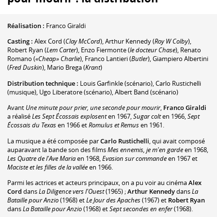
Réalisation :
Franco Giraldi
Casting :
Alex Cord
(
Clay McCord
)
,
Arthur Kennedy
(
Roy W Colby
)
,
Robert Ryan
(
Lem Carter
)
,
Enzo Fiermonte
(
le docteur Chase
)
,
Renato
Romano
(
«Cheap» Charlie
)
,
Franco Lantieri
(
Butler
)
,
Giampiero Albertini
(
Fred Duskin
)
,
Mario Brega
(
Krant
)
Distribution technique :
Louis Garfinkle
(scénario)
,
Carlo Rustichelli
(musique)
,
Ugo Liberatore
(scénario)
,
Albert Band
(scénario)
Avant
Une minute pour prier, une seconde pour mourir
,
Franco Giraldi
a réalisé
Les Sept Écossais explosent
en 1967,
Sugar colt
en 1966,
Sept
Écossais du Texas
en 1966 et
Romulus et Remus
en 1961.
La musique a été composée par
Carlo Rustichelli
, qui avait composé
auparavant la bande son des films
Mes ennemis, je m'en garde
en 1968,
Les Quatre de l'Ave Maria
en 1968,
Evasion sur commande
en 1967 et
Maciste et les filles de la vallée
en 1966.
Parmi les actrices et acteurs principaux, on a pu voir au cinéma
Alex
Cord
dans
La Diligence vers l'Ouest
(1965) ;
Arthur Kennedy
dans
La
Bataille pour Anzio
(1968) et
Le Jour des Apaches
(1967) et
Robert Ryan
dans
La Bataille pour Anzio
(1968) et
Sept secondes en enfer
(1968).