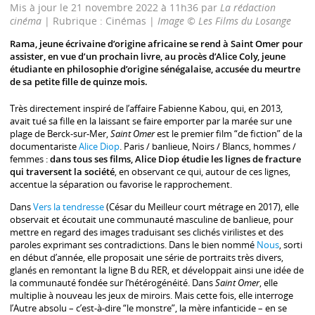
Mis à jour le 21 novembre 2022 à 11h36 par
La rédaction
cinéma
| Rubrique : Cinémas |
Image © Les Films du Losange
Rama, jeune écrivaine d’origine africaine se rend à Saint Omer pour
assister, en vue d’un prochain livre, au procès d’Alice Coly, jeune
étudiante en philosophie d’origine sénégalaise, accusée du meurtre
de sa petite fille de quinze mois.
Très directement inspiré de l’affaire Fabienne Kabou, qui, en 2013,
avait tué sa fille en la laissant se faire emporter par la marée sur une
plage de Berck-sur-Mer,
Saint Omer
est le premier film “de fiction” de la
documentariste
Alice Diop
. Paris / banlieue, Noirs / Blancs, hommes /
femmes :
dans tous ses films, Alice Diop étudie les lignes de fracture
qui traversent la société
, en observant ce qui, autour de ces lignes,
accentue la séparation ou favorise le rapprochement.
Dans
Vers la tendresse
(César du Meilleur court métrage en 2017), elle
observait et écoutait une communauté masculine de banlieue, pour
mettre en regard des images traduisant ses clichés virilistes et des
paroles exprimant ses contradictions. Dans le bien nommé
Nous
, sorti
en début d’année, elle proposait une série de portraits très divers,
glanés en remontant la ligne B du RER, et développait ainsi une idée de
la communauté fondée sur l’hétérogénéité. Dans
Saint Omer
, elle
multiplie à nouveau les jeux de miroirs. Mais cette fois, elle interroge
l’Autre absolu – c’est-à-dire “le monstre”, la mère infanticide – en se