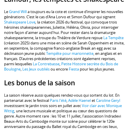
Le
Grand Will
a toujours eu la cote et continue d’inspirer les nouvelles
générations. C’est le cas d’Ana Lorvo et Simon Dufour qui signent
Shakespeare Love
,
la création 2026 du festival, qui convoque trois
héroïnes shakespeariennes, Juliette, Héléna, Olivia, pour interroger
notre façon d'aimer aujourd'hui. Pour rester dans la dramaturgie
shakespearienne, la troupe du Théâtre de Verdure rejoue
La Tempête
(création 2025) dans une mise en scène de Sarah Oppenheim et invite,
en septembre, la compagnie franco-anglaise Break an egg avec sa
déclinaison jeune public
Tempête pour marionnette
, en anglais et en
français. D’autres précédentes créations sont également reprises,
parmi lesquelles
La Contrebasse
,
Petite Histoire secrète du Bois de
Boulogne
,
Les Jeux oubliés
ou encore
Fiesta
pour les plus jeunes.
Les bonus de la saison
La saison réserve aussi quelques rendez-vous qui sortent du lot. En
partenariat avec le festival
Paris l'été
,
Adèle Haenel
et
Caroline Geryl
investissent le jardin trois soirs en juillet avec
Voir clair avec Monique
Wittig
, une lecture musicale et politique au cœur des questions de
genre. Autre moment rare : les 10 et 11 juillet, l'association Indradevi
Beaux-Arts du Cambodge monte sur scène pour célébrer le 120e
anniversaire du passage du Ballet royal du Cambodge en ces lieux,