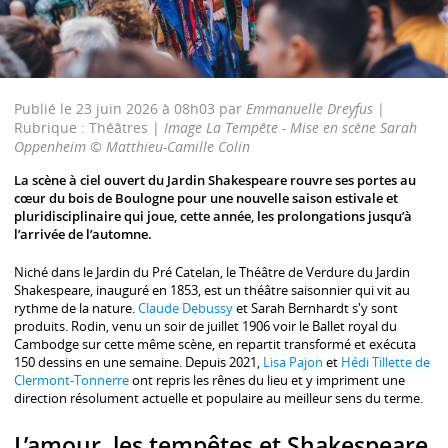
Publié le 23 juin 2026 à 08h03 par
Emmanuelle Dreyfus
|
Rubrique : Théâtres |
Image La Tempête - Mise en scène Sarah
Oppenheim © Matthieu-Camille Colin
La scène à ciel ouvert du Jardin Shakespeare rouvre ses portes au
cœur du bois de Boulogne pour une nouvelle saison estivale et
pluridisciplinaire qui joue, cette année, les prolongations jusqu’à
l’arrivée de l’automne.
Niché dans le Jardin du Pré Catelan, le Théâtre de Verdure du Jardin
Shakespeare, inauguré en 1853, est un théâtre saisonnier qui vit au
rythme de la nature.
Claude Debussy
et Sarah Bernhardt s'y sont
produits. Rodin, venu un soir de juillet 1906 voir le Ballet royal du
Cambodge sur cette même scène, en repartit transformé et exécuta
150 dessins en une semaine. Depuis 2021,
Lisa Pajon
et
Hédi Tillette de
Clermont-Tonnerre
ont repris les rênes du lieu et y impriment une
direction résolument actuelle et populaire au meilleur sens du terme.
L’amour, les tempêtes et Shakespeare