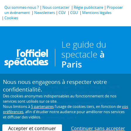
Qui sommes-nous ?
Nous contacter
Régie publicitaire
Proposer
un événement
Newsletters
CGV
CGU
Mentions légales
Cookies
Le guide du
spectacle
à
Paris
Nous nous engageons à respecter votre
Créé en 1946, L'Officiel des spectacles est
l'hebdomadaire de
référence du spectacle à Paris
et dans sa région. Pièces de théâtre,
confidentialité.
expositions, sorties cinéma, concerts, spectacles enfants... : vous
Des cookies anonymes indispensables au fonctionnement de nos
trouverez sur ce site toute l'actualité des sorties culturelles de la
services sont utilisés sur ce site.
capitale, et bien plus encore ! Pour ceux qui sortent à Paris et ses
Nous limitons à
5 partenaires
l’usage de cookies tiers, en fonction de
vos
environs, c'est aussi le guide papier pratique, précis, fiable et complet.
préférences
, afin d'étudier notre audience pour améliorer nos services
et diffuser des vidéos.
Chaque mercredi en kiosque. 2,40 €.
Accepter et continuer
Continuer sans accepter