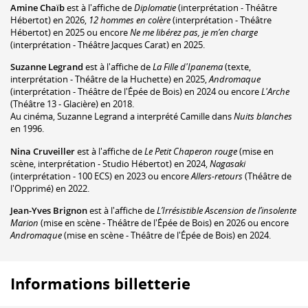
Amine Chaïb
est à l'affiche de
Diplomatie
(interprétation - Théâtre
Hébertot) en 2026,
12 hommes en colère
(interprétation - Théâtre
Hébertot) en 2025 ou encore
Ne me libérez pas, je m’en charge
(interprétation - Théâtre Jacques Carat) en 2025.
Suzanne Legrand
est à l'affiche de
La Fille d'Ipanema
(texte,
interprétation - Théâtre de la Huchette) en 2025,
Andromaque
(interprétation - Théâtre de l'Épée de Bois) en 2024 ou encore
L'Arche
(Théâtre 13 - Glacière) en 2018.
Au cinéma, Suzanne Legrand a interprété Camille dans
Nuits blanches
en 1996.
Nina Cruveiller
est à l'affiche de
Le Petit Chaperon rouge
(mise en
scène, interprétation - Studio Hébertot) en 2024,
Nagasaki
(interprétation - 100 ECS) en 2023 ou encore
Allers-retours
(Théâtre de
l'Opprimé) en 2022.
Jean-Yves Brignon
est à l'affiche de
L’Irrésistible Ascension de l’insolente
Marion
(mise en scène - Théâtre de l'Épée de Bois) en 2026 ou encore
Andromaque
(mise en scène - Théâtre de l'Épée de Bois) en 2024.
Informations billetterie