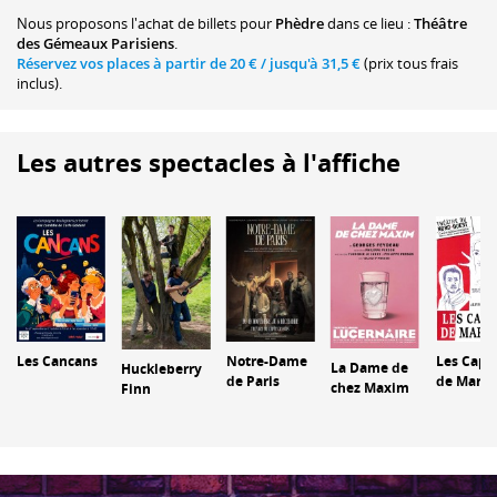
Nous proposons
l'achat de billets
pour
Phèdre
dans ce lieu :
Théâtre
des Gémeaux Parisiens
.
Réservez vos places à partir de
20 €
/ jusqu'à
31,5 €
(prix tous frais
inclus).
Les autres spectacles à l'affiche
Les Cancans
Notre-Dame
Les Capr
La Dame de
Huckleberry
de Paris
de Maria
chez Maxim
Finn