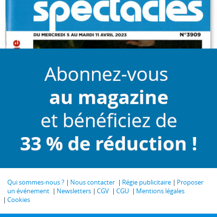
Qui sommes-nous ?
Nous contacter
Régie publicitaire
Proposer
un événement
Newsletters
CGV
CGU
Mentions légales
Cookies