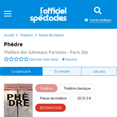
Panneau de gestion des cookies
Carte cadeau
Accueil
Théâtres
Pièces de théâtre
Phèdre
Théâtre des Gémeaux Parisiens
- Paris 20e
(donner mon avis)
Favoris
Le spectacle
S'y rendre
Les avis
Théâtres
Théâtre classique
Pièces de théâtre
20-31,5 €
RÉSERVATION