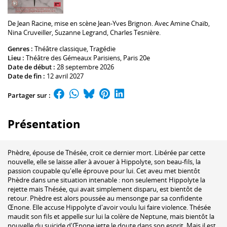
De
Jean Racine
, mise en scène
Jean-Yves Brignon
. Avec
Amine Chaïb
,
Nina Cruveiller
,
Suzanne Legrand
,
Charles Tesnière
.
Genres :
Théâtre classique
,
Tragédie
Lieu :
Théâtre des Gémeaux Parisiens
, Paris 20e
Date de début :
28 septembre 2026
Date de fin :
12 avril 2027
Partager sur :
Présentation
Phèdre, épouse de Thésée, croit ce dernier mort. Libérée par cette
nouvelle, elle se laisse aller à avouer à Hippolyte, son beau-fils, la
passion coupable qu'elle éprouve pour lui. Cet aveu met bientôt
Phèdre dans une situation intenable : non seulement Hippolyte la
rejette mais Thésée, qui avait simplement disparu, est bientôt de
retour. Phèdre est alors poussée au mensonge par sa confidente
Œnone. Elle accuse Hippolyte d'avoir voulu lui faire violence. Thésée
maudit son fils et appelle sur lui la colère de Neptune, mais bientôt la
nouvelle du suicide d'Œnone jette le doute dans son esprit. Mais il est