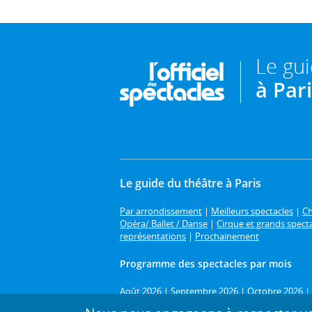
Le gu
à Par
Le guide du théâtre à Paris
Par arrondissement
|
Meilleurs spectacles
|
Ch
Opéra/ Ballet / Danse
|
Cirque et grands spect
représentations
|
Prochainement
Programme des spectacles par mois
Août 2026
|
Septembre 2026
|
Octobre 2026
|