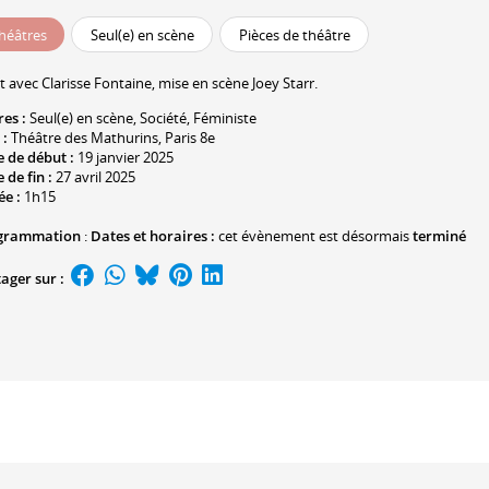
héâtres
Seul(e) en scène
Pièces de théâtre
t avec
Clarisse Fontaine
, mise en scène Joey Starr.
res :
Seul(e) en scène
,
Société
,
Féministe
 :
Théâtre des Mathurins
, Paris 8e
 de début :
19 janvier 2025
 de fin :
27 avril 2025
ée :
1h15
grammation
:
Dates et horaires :
cet évènement est désormais
terminé
ager sur :