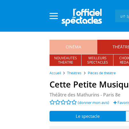
Panneau de gestion des cookies
CINÉMA
THÉÂTR
NOUVEAUTÉS
MEILLEURS
CHOIX
THÉÂTRE
SPECTACLES
RÉDA
Accueil
Théâtres
Pièces de théâtre
Cette Petite Musiq
Théâtre des Mathurins
- Paris 8e
(donner mon avis)
Favori
Le spectacle