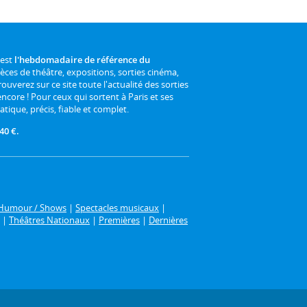
 est
l'hebdomadaire de référence du
ièces de théâtre, expositions, sorties cinéma,
rouverez sur ce site toute l'actualité des sorties
 encore ! Pour ceux qui sortent à Paris et ses
atique, précis, fiable et complet.
40 €.
Humour / Shows
|
Spectacles musicaux
|
|
Théâtres Nationaux
|
Premières
|
Dernières