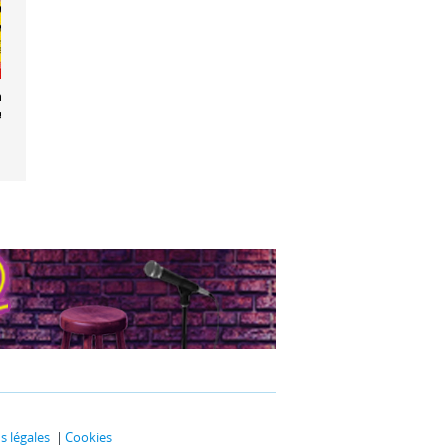
ier coup de
aux
 légales
Cookies