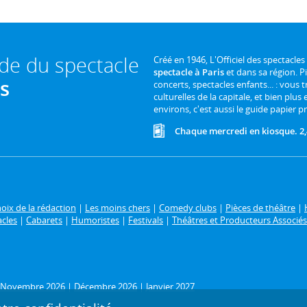
ide du spectacle
Créé en 1946, L'Officiel des spectacles
spectacle à Paris
et dans sa région. P
is
concerts, spectacles enfants... : vous t
culturelles de la capitale, et bien plus
environs, c'est aussi le guide papier pr
Chaque mercredi en kiosque. 2,
oix de la rédaction
|
Les moins chers
|
Comedy clubs
|
Pièces de théâtre
|
acles
|
Cabarets
|
Humoristes
|
Festivals
|
Théâtres et Producteurs Associés
Novembre 2026
|
Décembre 2026
|
Janvier 2027