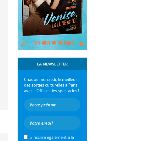
LA NEWSLETTER
Chaque mercredi, le meilleur
des sorties culturelles à Paris
avec L'Officiel des spectacles !
S’inscrire également à la