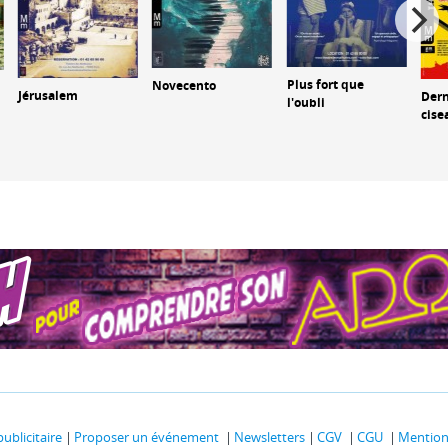
Plus fort que
Novecento
Jérusalem
Dern
l'oubli
cise
publicitaire
Proposer un événement
Newsletters
CGV
CGU
Mentions