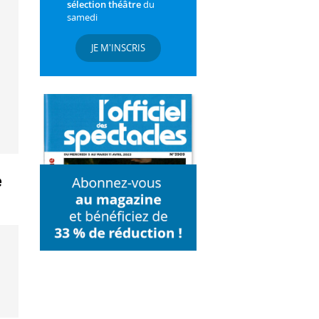
sélection théâtre
du
samedi
JE M'INSCRIS
e