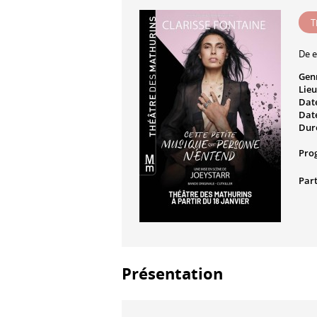
T
De e
Gen
Lieu
Date
Date
Dur
Pro
Part
Présentation