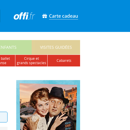
Carte cadeau
ENFANTS
VISITES GUIDÉES
 ballet
cirque et
cabarets
anse
grands spectacles