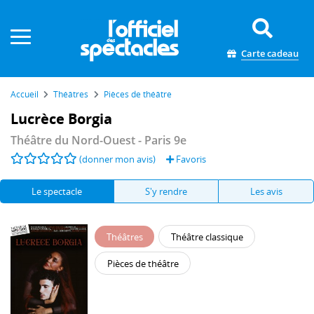
Panneau de gestion des cookies
Carte cadeau
Accueil
Théâtres
Pièces de théâtre
Lucrèce Borgia
Théâtre du Nord-Ouest
- Paris 9e
(donner mon avis)
Favoris
Le spectacle
S'y rendre
Les avis
Théâtres
Théâtre classique
Pièces de théâtre