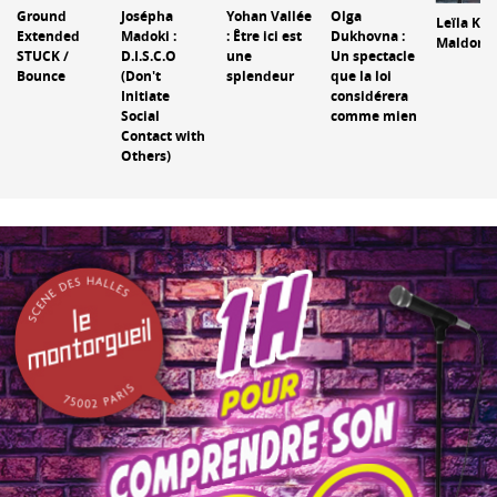
Ground
Josépha
Yohan Vallée
Olga
Leïla Ka :
Extended
Madoki :
: Être ici est
Dukhovna :
Maldonn
STUCK /
D.I.S.C.O
une
Un spectacle
Bounce
(Don't
splendeur
que la loi
Initiate
considérera
Social
comme mien
Contact with
Others)