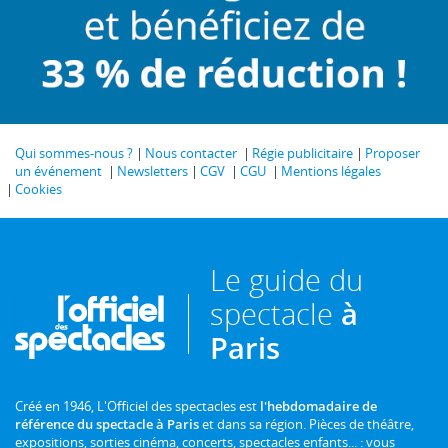
Qui sommes-nous ?
Nous contacter
Régie publicitaire
Proposer
un événement
Newsletters
CGV
CGU
Mentions légales
Cookies
Le guide du
spectacle
à
Paris
Créé en 1946, L'Officiel des spectacles est
l'hebdomadaire de
référence du spectacle à Paris
et dans sa région. Pièces de théâtre,
expositions, sorties cinéma, concerts, spectacles enfants... : vous