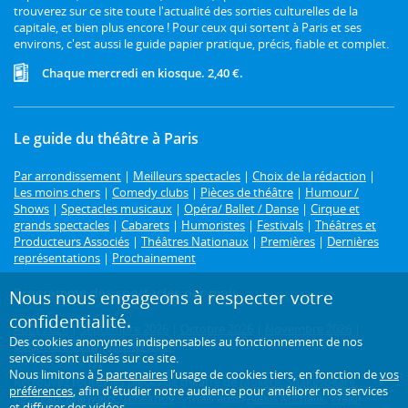
trouverez sur ce site toute l'actualité des sorties culturelles de la
capitale, et bien plus encore ! Pour ceux qui sortent à Paris et ses
environs, c'est aussi le guide papier pratique, précis, fiable et complet.
Chaque mercredi en kiosque. 2,40 €.
Le guide du théâtre à Paris
Par arrondissement
|
Meilleurs spectacles
|
Choix de la rédaction
|
Les moins chers
|
Comedy clubs
|
Pièces de théâtre
|
Humour /
Shows
|
Spectacles musicaux
|
Opéra/ Ballet / Danse
|
Cirque et
grands spectacles
|
Cabarets
|
Humoristes
|
Festivals
|
Théâtres et
Producteurs Associés
|
Théâtres Nationaux
|
Premières
|
Dernières
représentations
|
Prochainement
Programme des spectacles par mois
Nous nous engageons à respecter votre
confidentialité.
Août 2026
|
Septembre 2026
|
Octobre 2026
|
Novembre 2026
|
Des cookies anonymes indispensables au fonctionnement de nos
Décembre 2026
|
Janvier 2027
services sont utilisés sur ce site.
Nous limitons à
5 partenaires
l’usage de cookies tiers, en fonction de
vos
Retrouvez toutes les pièces de théâtre de
Molière
,
Shakespeare
,
préférences
, afin d'étudier notre audience pour améliorer nos services
Feydeau
,
Marivaux
,
Tchekhov
..., mais aussi
Alexis Michalik
,
Wajdi
et diffuser des vidéos.