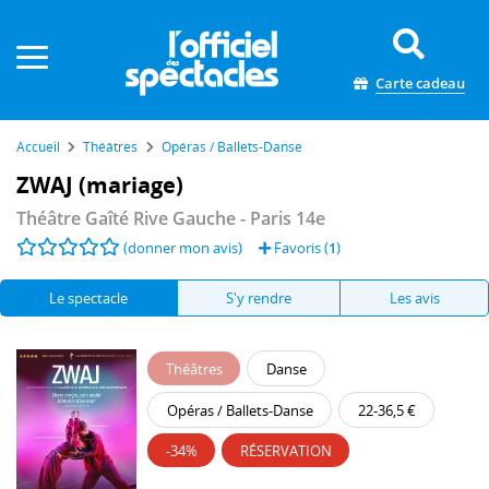
Panneau de gestion des cookies
Carte cadeau
Accueil
Théâtres
Opéras / Ballets-Danse
ZWAJ (mariage)
Théâtre Gaîté Rive Gauche
- Paris 14e
(donner mon avis)
Favoris (
1
)
Le spectacle
S'y rendre
Les avis
Théâtres
Danse
Opéras / Ballets-Danse
22-36,5 €
-34%
RÉSERVATION