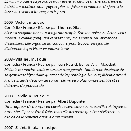
Ebrahim a quitté sa province pour tenter sa chance à Téhéran. Il loue un
bébé à un mafieux, pour gagner plus en faisant la manche. Un jour, il le
laisse aux soins d’un ami, qui le perd.
2009
-
Victor
: musique
Comédie / France / Réalisé par Thomas Gilou
Alice est stagiaire dans un magazine people. Sur son palier vit Victor, vieux
monsieur cultivé, fringuant et assez chic, mais sans le sou et menacé
d’expulsion. Elle organise un concours pour trouver une famille
d’adoption à qui Victor va pourrir la vie...
2008
-
Vilaine
: musique
Comédie / France / Réalisé par Jean-Patrick Benes, Allan Mauduit
Mélanie est moche, seule et surtout trop gentille. Tout le monde abuse de
sa gentillesse légendaire qui tient de la pathologie. Un jour, Mélanie prend
la plus grande décision de sa vie : elle ne sera plus jamais gentille et se
délectera du pouvoir de.
2008
-
Le Vilain
: musique
Comédie / France / Réalisé par Albert Dupontel
Un braqueur de banque en cavale revient chez sa mère qu’il croit bigote et
nunuche. Il pense être à l’abri mais elle découvre qui il est réellement et
décide de le remettre dans le droit chemin.
2007
-
Si c'était lui...
: musique