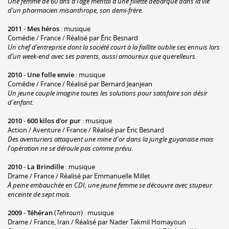
Une femme de 60 ans à l’âge mental d’une fillette débarque dans la vie
d’un pharmacien misanthrope, son demi-frère.
2011
-
Mes héros
: musique
Comédie / France / Réalisé par Éric Besnard
Un chef d’entreprise dont la société court à la faillite oublie ses ennuis lors
d’un week-end avec ses parents, aussi amoureux que querelleurs.
2010
-
Une folle envie
: musique
Comédie / France / Réalisé par Bernard Jeanjean
Un jeune couple imagine toutes les solutions pour satisfaire son désir
d'enfant.
2010
-
600 kilos d'or pur
: musique
Action / Aventure / France / Réalisé par Éric Besnard
Des aventuriers attaquent une mine d'or dans la jungle guyanaise mais
l'opération ne se déroule pas comme prévu.
2010
-
La Brindille
: musique
Drame / France / Réalisé par Emmanuelle Millet
À peine embauchée en CDI, une jeune femme se découvre avec stupeur
enceinte de sept mois.
2009
-
Téhéran
(
Tehroun
) : musique
Drame / France, Iran / Réalisé par Nader Takmil Homayoun