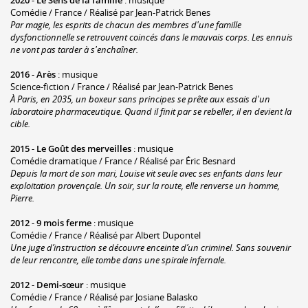
2020
-
Le Sens de la famille
: musique
Comédie / France / Réalisé par Jean-Patrick Benes
Par magie, les esprits de chacun des membres d'une famille
dysfonctionnelle se retrouvent coincés dans le mauvais corps. Les ennuis
ne vont pas tarder à s'enchaîner.
2016
-
Arès
: musique
Science-fiction / France / Réalisé par Jean-Patrick Benes
À Paris, en 2035, un boxeur sans principes se prête aux essais d'un
laboratoire pharmaceutique. Quand il finit par se rebeller, il en devient la
cible.
2015
-
Le Goût des merveilles
: musique
Comédie dramatique / France / Réalisé par Éric Besnard
Depuis la mort de son mari, Louise vit seule avec ses enfants dans leur
exploitation provençale. Un soir, sur la route, elle renverse un homme,
Pierre.
2012
-
9 mois ferme
: musique
Comédie / France / Réalisé par Albert Dupontel
Une juge d’instruction se découvre enceinte d’un criminel. Sans souvenir
de leur rencontre, elle tombe dans une spirale infernale.
2012
-
Demi-sœur
: musique
Comédie / France / Réalisé par Josiane Balasko