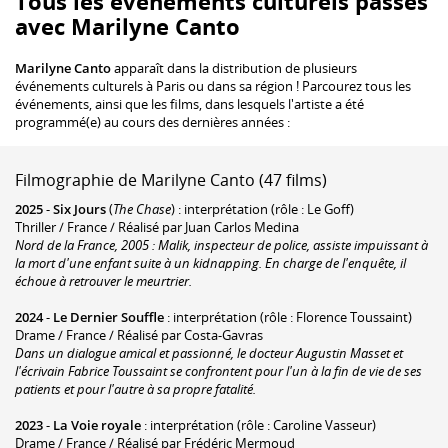
Tous les événements culturels passés
avec Marilyne Canto
Marilyne Canto
apparaît dans la distribution de plusieurs
événements culturels à Paris ou dans sa région ! Parcourez tous les
événements, ainsi que les films, dans lesquels l'artiste a été
programmé(e) au cours des dernières années :
Filmographie de Marilyne Canto (47 films)
2025
-
Six Jours
(
The Chase
) : interprétation (rôle : Le Goff)
Thriller / France / Réalisé par Juan Carlos Medina
Nord de la France, 2005 : Malik, inspecteur de police, assiste impuissant à
la mort d'une enfant suite à un kidnapping. En charge de l'enquête, il
échoue à retrouver le meurtrier.
2024
-
Le Dernier Souffle
: interprétation (rôle : Florence Toussaint)
Drame / France / Réalisé par Costa-Gavras
Dans un dialogue amical et passionné, le docteur Augustin Masset et
l'écrivain Fabrice Toussaint se confrontent pour l'un à la fin de vie de ses
patients et pour l'autre à sa propre fatalité.
2023
-
La Voie royale
: interprétation (rôle : Caroline Vasseur)
Drame / France / Réalisé par Frédéric Mermoud