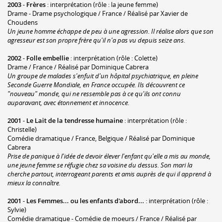
2003
-
Frères
: interprétation (rôle : la jeune femme)
Drame - Drame psychologique / France / Réalisé par Xavier de
Choudens
Un jeune homme échappe de peu à une agression. Il réalise alors que son
agresseur est son propre frère qu'il n'a pas vu depuis seize ans.
2002
-
Folle embellie
: interprétation (rôle : Colette)
Drame / France / Réalisé par Dominique Cabrera
Un groupe de malades s'enfuit d'un hôpital psychiatrique, en pleine
Seconde Guerre Mondiale, en France occupée. Ils découvrent ce
"nouveau" monde, qui ne ressemble pas à ce qu'ils ont connu
auparavant, avec étonnement et innocence.
2001
-
Le Lait de la tendresse humaine
: interprétation (rôle :
Christelle)
Comédie dramatique / France, Belgique / Réalisé par Dominique
Cabrera
Prise de panique à l'idée de devoir élever l'enfant qu'elle a mis au monde,
une jeune femme se réfugie chez sa voisine du dessus. Son mari la
cherche partout, interrogeant parents et amis auprès de qui il apprend à
mieux la connaître.
2001
-
Les Femmes... ou les enfants d'abord...
: interprétation (rôle :
Sylvie)
Comédie dramatique - Comédie de moeurs / France / Réalisé par