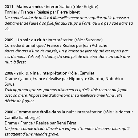
2011
-
Mains armées
: interprétation (rôle : Brigitte)
Thriller / France / Réalisé par Pierre Jolivet
Un commissaire de police à Marseille mène une enquête qui le pousse à
demander de l'aide à sa fille, flic aux stups à Paris, qu'il a peu vue dans sa
vie.
2009
-
Un soir au club
: interprétation (rôle : Suzanne)
Comédie dramatique / France / Réalisé par Jean Achache
Après dix ans d’une vie rangée, un pianiste de jazz réputé est repris par
ses démons : l’alcool, le doute, du seul fait de pénétrer dans un club une
nuit, à Brest.
2008
-
Yuki & Nina
: interprétation (rôle : Camille)
Drame / Japon, France / Réalisé par Hippolyte Girardot, Nobuhiro
Suwa
Yuki apprend que ses parents divorcent et qu’elle doit rentrer au Japon
avec sa mère. Impossible d’abandonner sa meilleure amie Nina : elle
décide de fuguer.
2008
-
Comme une étoile dans la nuit
: interprétation (rôle : le docteur
Camille Bamberger)
Drame / France / Réalisé par René Féret
Un jeune couple décide d'avoir un enfant. L'homme découvre alors qu'il
est atteint d'une maladie grave.