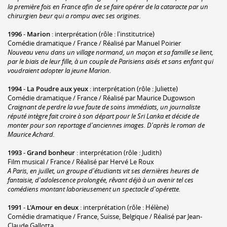
la première fois en France afin de se faire opérer de la cataracte par un
chirurgien beur qui a rompu avec ses origines.
1996
-
Marion
: interprétation (rôle : l'institutrice)
Comédie dramatique / France / Réalisé par Manuel Poirier
Nouveau venu dans un village normand, un maçon et sa famille se lient,
par le biais de leur fille, à un couple de Parisiens aisés et sans enfant qui
voudraient adopter la jeune Marion.
1994
-
La Poudre aux yeux
: interprétation (rôle : Juliette)
Comédie dramatique / France / Réalisé par Maurice Dugowson
Craignant de perdre la vue faute de soins immédiats, un journaliste
réputé intègre fait croire à son départ pour le Sri Lanka et décide de
monter pour son reportage d'anciennes images. D'après le roman de
Maurice Achard.
1993
-
Grand bonheur
: interprétation (rôle : Judith)
Film musical / France / Réalisé par Hervé Le Roux
A Paris, en juillet, un groupe d'étudiants vit ses dernières heures de
fantaisie, d'adolescence prolongée, rêvant déjà à un avenir tel ces
comédiens montant laborieusement un spectacle d'opérette.
1991
-
L'Amour en deux
: interprétation (rôle : Hélène)
Comédie dramatique / France, Suisse, Belgique / Réalisé par Jean-
Claude Gallotta