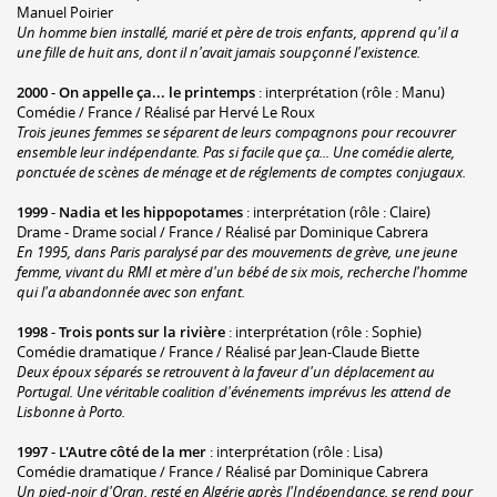
Manuel Poirier
Un homme bien installé, marié et père de trois enfants, apprend qu'il a
une fille de huit ans, dont il n'avait jamais soupçonné l'existence.
2000
-
On appelle ça... le printemps
: interprétation (rôle : Manu)
Comédie / France / Réalisé par Hervé Le Roux
Trois jeunes femmes se séparent de leurs compagnons pour recouvrer
ensemble leur indépendante. Pas si facile que ça... Une comédie alerte,
ponctuée de scènes de ménage et de réglements de comptes conjugaux.
1999
-
Nadia et les hippopotames
: interprétation (rôle : Claire)
Drame - Drame social / France / Réalisé par Dominique Cabrera
En 1995, dans Paris paralysé par des mouvements de grève, une jeune
femme, vivant du RMI et mère d'un bébé de six mois, recherche l'homme
qui l'a abandonnée avec son enfant.
1998
-
Trois ponts sur la rivière
: interprétation (rôle : Sophie)
Comédie dramatique / France / Réalisé par Jean-Claude Biette
Deux époux séparés se retrouvent à la faveur d'un déplacement au
Portugal. Une véritable coalition d'événements imprévus les attend de
Lisbonne à Porto.
1997
-
L'Autre côté de la mer
: interprétation (rôle : Lisa)
Comédie dramatique / France / Réalisé par Dominique Cabrera
Un pied-noir d'Oran, resté en Algérie après l'Indépendance, se rend pour