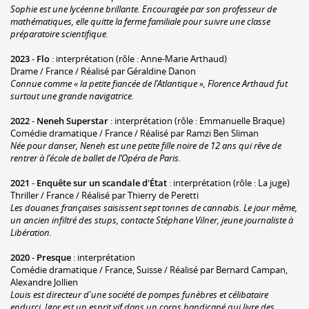
Sophie est une lycéenne brillante. Encouragée par son professeur de
mathématiques, elle quitte la ferme familiale pour suivre une classe
préparatoire scientifique.
2023
-
Flo
: interprétation (rôle : Anne-Marie Arthaud)
Drame / France / Réalisé par Géraldine Danon
Connue comme « la petite fiancée de l’Atlantique », Florence Arthaud fut
surtout une grande navigatrice.
2022
-
Neneh Superstar
: interprétation (rôle : Emmanuelle Braque)
Comédie dramatique / France / Réalisé par Ramzi Ben Sliman
Née pour danser, Neneh est une petite fille noire de 12 ans qui rêve de
rentrer à l’école de ballet de l’Opéra de Paris.
2021
-
Enquête sur un scandale d'État
: interprétation (rôle : La juge)
Thriller / France / Réalisé par Thierry de Peretti
Les douanes françaises saisissent sept tonnes de cannabis. Le jour même,
un ancien infiltré des stups, contacte Stéphane Vilner, jeune journaliste à
Libération
.
2020
-
Presque
: interprétation
Comédie dramatique / France, Suisse / Réalisé par Bernard Campan,
Alexandre Jollien
Louis est directeur d'une société de pompes funèbres et célibataire
endurci. Igor est un esprit vif dans un corps handicapé qui livre des