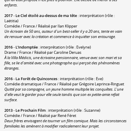
enfants.
2017
-
Le Ciel étoilé au-dessus de ma tête
: interprétation (rôle :
Laëtitia)
Comédie / France / Réalisé par Ilan Klipper
Un écrivain de 50 ans, auteur d'un best-seller il y a 20 ans, tente en vain
de renouer avec la création et commence à inquiéter son entourage.
2016
-
L'Indomptée
: interprétation (rôle : Evelyne)
Drame / France / Réalisé par Caroline Deruas
À la Villa Médicis, une écrivaine pensionnaire, venue avec son mari et sa
fille, se lie d'amitié avec une photographe qui perçoit des phénomènes
étranges.
2016
-
La Forêt de Quinconces
: interprétation (rôle : Eve)
Comédie dramatique / France / Réalisé par Grégoire Leprince-Ringuet
Quitté par sa compagne, un jeune homme multiplie les conquêtes. L'une
d'elle veut le garder pour elle seule tandis que son ex petite-amie refait
surface.
2013
-
Le Prochain Film
: interprétation (rôle : Suzanne)
Comédie / France / Réalisé par René Féret
Deux frères envisagent de tourner un film comique. Mais les circonstances
familiales les amènent à modifier radicalement leur projet.