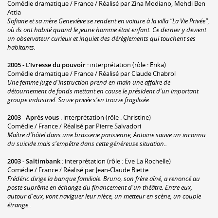
Comédie dramatique / France / Réalisé par Zina Modiano, Mehdi Ben
Attia
Sofiane et sa mère Geneviève se rendent en voiture à la villa "La Vie Privée",
où ils ont habité quand le jeune homme était enfant. Ce dernier y devient
un observateur curieux et inquiet des dérèglements qui touchent ses
habitants.
2005
-
L'Ivresse du pouvoir
: interprétation (rôle : Erika)
Comédie dramatique / France / Réalisé par Claude Chabrol
Une femme juge d'instruction prend en main une affaire de
détournement de fonds mettant en cause le président d'un important
groupe industriel. Sa vie privée s'en trouve fragilisée.
2003
-
Après vous
: interprétation (rôle : Christine)
Comédie / France / Réalisé par Pierre Salvadori
Maître d'hôtel dans une brasserie parisienne, Antoine sauve un inconnu
du suicide mais s'empêtre dans cette généreuse situation..
2003
-
Saltimbank
: interprétation (rôle : Eve La Rochelle)
Comédie / France / Réalisé par Jean-Claude Biette
Frédéric dirige la banque familiale. Bruno, son frère aîné, a renoncé au
poste suprême en échange du financement d'un théâtre. Entre eux,
autour d'eux, vont naviguer leur nièce, un metteur en scène, un couple
étrange..