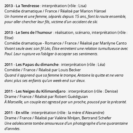
2013
-
La Tendresse
: interprétation (rôle : Lisa)
Comédie dramatique / France / Réalisé par Marion Hänsel
Un homme et une femme, séparés depuis 15 ans, font la route ensemble,
pour aller chercher leur fils, victime d’un accident de ski.
2013
-
Le Sens de l'humour
: réalisation, scénario, interprétation (rôle :
Elise)
Comédie dramatique - Romance / France / Réalisé par Marilyne Canto
Vivant seule avec son fil Léo, Élise entretient une relation tumultueuse avec
Paul. Leur rupture va l’obliger à accepter ses sentiments.
2011
-
Les Papas du dimanche
: interprétation (rôle : Léa)
Comédie / France / Réalisé par Louis Becker
Quand il apprend que sa femme le trompe, Antoine la quitte et ne verra
donc plus ses enfants qu’un week-end sur deux.
2011
-
Les Neiges du Kilimandjaro
: interprétation (rôle : Denise)
Drame / France / Réalisé par Robert Guédiguian
À Marseille, un couple est agressé par un proche, poussé par la précarité.
2011
-
En ville
: interprétation (rôle : la mère d'Alexandre)
Drame / France / Réalisé par Valérie Mréjen, Bertrand Schefer
Une adolescente tombe amoureuse d’un photographe d’une quarantaine
d’années.