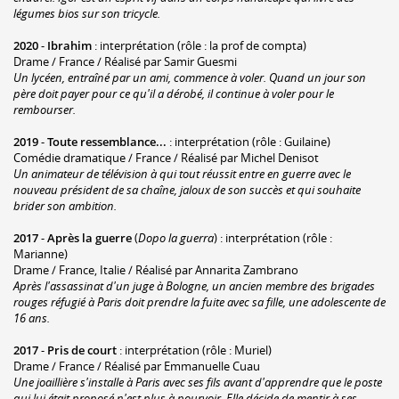
légumes bios sur son tricycle.
2020
-
Ibrahim
: interprétation (rôle : la prof de compta)
Drame / France / Réalisé par Samir Guesmi
Un lycéen, entraîné par un ami, commence à voler. Quand un jour son
père doit payer pour ce qu'il a dérobé, il continue à voler pour le
rembourser.
2019
-
Toute ressemblance...
: interprétation (rôle : Guilaine)
Comédie dramatique / France / Réalisé par Michel Denisot
Un animateur de télévision à qui tout réussit entre en guerre avec le
nouveau président de sa chaîne, jaloux de son succès et qui souhaite
brider son ambition.
2017
-
Après la guerre
(
Dopo la guerra
) : interprétation (rôle :
Marianne)
Drame / France, Italie / Réalisé par Annarita Zambrano
Après l'assassinat d'un juge à Bologne, un ancien membre des brigades
rouges réfugié à Paris doit prendre la fuite avec sa fille, une adolescente de
16 ans.
2017
-
Pris de court
: interprétation (rôle : Muriel)
Drame / France / Réalisé par Emmanuelle Cuau
Une joaillière s'installe à Paris avec ses fils avant d'apprendre que le poste
qui lui était proposé n'est plus à pourvoir. Elle décide de mentir à ses