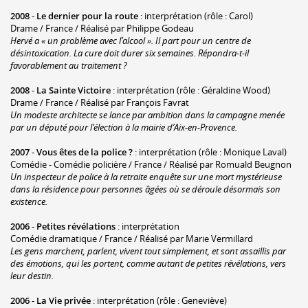
2008
-
Le dernier pour la route
: interprétation (rôle : Carol)
Drame / France / Réalisé par Philippe Godeau
Hervé a « un problème avec l’alcool ». Il part pour un centre de
désintoxication. La cure doit durer six semaines. Répondra-t-il
favorablement au traitement ?
2008
-
La Sainte Victoire
: interprétation (rôle : Géraldine Wood)
Drame / France / Réalisé par François Favrat
Un modeste architecte se lance par ambition dans la campagne menée
par un député pour l’élection à la mairie d’Aix-en-Provence.
2007
-
Vous êtes de la police ?
: interprétation (rôle : Monique Laval)
Comédie - Comédie policière / France / Réalisé par Romuald Beugnon
Un inspecteur de police à la retraite enquête sur une mort mystérieuse
dans la résidence pour personnes âgées où se déroule désormais son
existence.
2006
-
Petites révélations
: interprétation
Comédie dramatique / France / Réalisé par Marie Vermillard
Les gens marchent, parlent, vivent tout simplement, et sont assaillis par
des émotions, qui les portent, comme autant de petites révélations, vers
leur destin.
2006
-
La Vie privée
: interprétation (rôle : Geneviève)