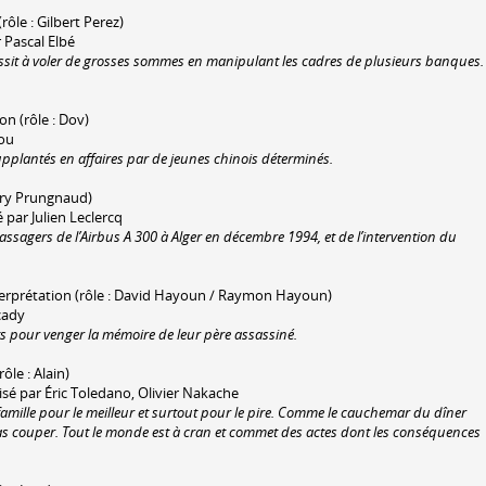
rôle : Gilbert Perez)
 Pascal Elbé
ssit à voler de grosses sommes en manipulant les cadres de plusieurs banques.
on (rôle : Dov)
lou
 supplantés en affaires par de jeunes chinois déterminés.
erry Prungnaud)
é par Julien Leclercq
assagers de l’Airbus A 300 à Alger en décembre 1994, et de l’intervention du
terprétation (rôle : David Hayoun / Raymon Hayoun)
rcady
ts pour venger la mémoire de leur père assassiné.
rôle : Alain)
sé par Éric Toledano, Olivier Nakache
 famille pour le meilleur et surtout pour le pire. Comme le cauchemar du dîner
as couper. Tout le monde est à cran et commet des actes dont les conséquences