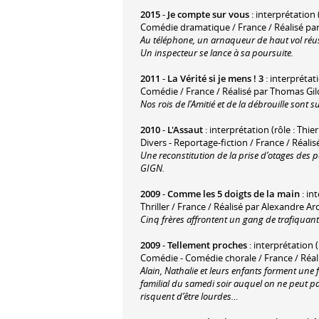
2015
-
Je compte sur vous
: interprétation (
Comédie dramatique / France / Réalisé par
Au téléphone, un arnaqueur de haut vol réu
Un inspecteur se lance à sa poursuite.
2011
-
La Vérité si je mens ! 3
: interprétati
Comédie / France / Réalisé par Thomas Gi
Nos rois de l’Amitié et de la débrouille sont
2010
-
L'Assaut
: interprétation (rôle : Thi
Divers - Reportage-fiction / France / Réalis
Une reconstitution de la prise d’otages des p
GIGN.
2009
-
Comme les 5 doigts de la main
: in
Thriller / France / Réalisé par Alexandre A
Cinq frères affrontent un gang de trafiquan
2009
-
Tellement proches
: interprétation (
Comédie - Comédie chorale / France / Réali
Alain, Nathalie et leurs enfants forment une
familial du samedi soir auquel on ne peut p
risquent d’être lourdes…