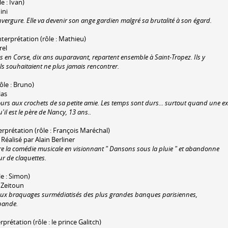
e : Ivan)
ini
nvergure. Elle va devenir son ange gardien malgré sa brutalité à son égard.
nterprétation (rôle : Mathieu)
rel
 en Corse, dix ans auparavant, repartent ensemble à Saint-Tropez. Ils y
'ils souhaitaient ne plus jamais rencontrer.
rôle : Bruno)
las
jours aux crochets de sa petite amie. Les temps sont durs... surtout quand une ex
il est le père de Nancy, 13 ans..
terprétation (rôle : François Maréchal)
Réalisé par Alain Berliner
e la comédie musicale en visionnant " Dansons sous la pluie " et abandonne
r de claquettes.
le : Simon)
l Zeitoun
lle aux braquages surmédiatisés des plus grandes banques parisiennes,
 bande.
erprétation (rôle : le prince Galitch)