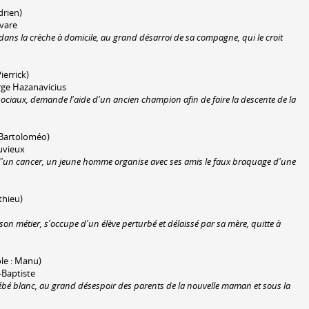
drien)
vare
ns la crèche à domicile, au grand désarroi de sa compagne, qui le croit
ierrick)
erge Hazanavicius
ciaux, demande l'aide d'un ancien champion afin de faire la descente de la
: Bartoloméo)
uvieux
int d'un cancer, un jeune homme organise avec ses amis le faux braquage d'une
thieu)
on métier, s'occupe d'un élève perturbé et délaissé par sa mère, quitte à
ôle : Manu)
-Baptiste
é blanc, au grand désespoir des parents de la nouvelle maman et sous la