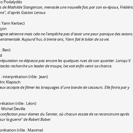
runo Podalydès
urs de Mathilde Stangerson, menacée une nouvelle fois par son ex-époux, Frédéri
ne", d'après Gaston Leroux.
 : Yann Kerbec)
nçon
gnie aérienne mais cela ne l'empêche pas d'avoir une peur panique des avions
ntimentale. Aujourd'hui, à trente ans, Yann fait le bilan de sa vie.
 : Ben)
ud
réputation ne dépasse pas encore les quelques rues de son quartier. Lorsqu'il
cles recherche un leader de troupe, Ixe voit enfin venir sa chance.
) : interprétation (rôle : Jean)
dric Klapisch
yeux accepte de filmer les braquages d'une bande de casseurs. Elle finira par y
prétation (rôle : Léon)
 Michel Deville
e confection pour dames du Sentier, où chacun essaie de se reconstruire après
 sur la guerre" de Robert Bober.
rprétation (rôle : Maxime)