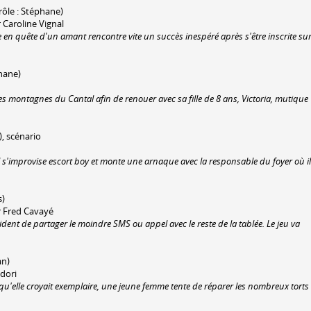
(rôle : Stéphane)
 Caroline Vignal
 en quête d'un amant rencontre vite un succès inespéré après s'être inscrite su
phane)
 montagnes du Cantal afin de renouer avec sa fille de 8 ans, Victoria, mutique
), scénario
l s'improvise
escort boy
et monte une arnaque avec la responsable du foyer où il
s)
r Fred Cavayé
dent de partager le moindre SMS ou appel avec le reste de la tablée. Le jeu va
an)
adori
qu'elle croyait exemplaire, une jeune femme tente de réparer les nombreux torts