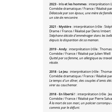
2023
-
Iris et les hommes
: interprétation 
Comédie dramatique / France / Réalisé par
Délaissée par son époux, une mère de famille
un site de rencontre.
2021
-
Mystère
: interprétation (rôle : Sté
Drame / France / Réalisé par Denis Imbert
Stéphane décide d'emménager dans les belles
depuis la disparition de sa maman.
2019
-
Andy
: interprétation (rôle : Thomas
Comédie / France / Réalisé par Julien Weill
Quitté par sa femme, un allergique au travai
réside.
2018
-
Le Jeu
: interprétation (rôle : Thoma
Comédie dramatique / France / Réalisé pa
Le temps d'un dîner, des couples d'amis déci
virer au cauchemar.
2018
-
En liberté !
: interprétation (rôle : Je
Comédie / France / Réalisé par Pierre Salv
À la mort de son mari, un policier corrompu 
commis par le défunt.