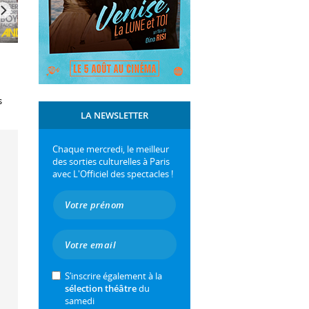
s
LA NEWSLETTER
Chaque mercredi, le meilleur
des sorties culturelles à Paris
avec L'Officiel des spectacles !
S’inscrire également à la
sélection théâtre
du
samedi