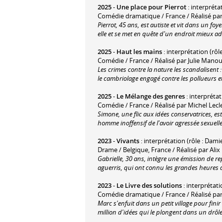
2025
-
Une place pour Pierrot
: interprétat
Comédie dramatique / France / Réalisé p
Pierrot, 45 ans, est autiste et vit dans un fo
elle et se met en quête d'un endroit mieux ad
2025
-
Haut les mains
: interprétation (rôl
Comédie / France / Réalisé par Julie Mano
Les crimes contre la nature les scandalisent
le cambriolage engagé contre les pollueurs et
2025
-
Le Mélange des genres
: interprétat
Comédie / France / Réalisé par Michel Lecl
Simone, une flic aux idées conservatrices, est 
homme inoffensif de l'avoir agressée sexuell
2023
-
Vivants
: interprétation (rôle : Dami
Drame / Belgique, France / Réalisé par Alix
Gabrielle, 30 ans, intègre une émission de r
aguerris, qui ont connu les grandes heures 
2023
-
Le Livre des solutions
: interprétati
Comédie dramatique / France / Réalisé pa
Marc s'enfuit dans un petit village pour finir
million d'idées qui le plongent dans un drôl