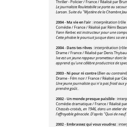
Thriller - Policier / France / Réalisé par B
Le journaliste Rouletabille se porte au seco
Larsan. Suite du "Mystère de la Chambre Jau
2004
-
Ma vie en l'air
: interprétation (rôle
Comédie / France / Réalisé par Rémi Beza
Yann Kerbec est instructeur pour une compa
Cette phobie le poursuit jusque dans sa vie se
2004
-
Dans tes rêves
: interprétation (rôle
Drame / France / Réalisé par Denis Thyba
Ixe est un jeune rappeur prometteur dont la 
apprend qu'une célèbre productrice de specta
2003
-
Ni pour ni contre
(
Bien au contraire
Drame - Film noir / France / Réalisé par Cé
Une jeune journaliste qui n'a pas froid aux 
prendre goût..
2002
-
Un monde presque paisible
: inter
Comédie dramatique / France / Réalisé par
Chassés-croisés, en 1946, dans un atelier d
l'effroyable génocide. D'après "Quoi de neuf
2002
-
Embrassez qui vous voudrez
: inte