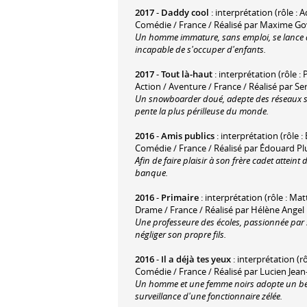
2017
-
Daddy cool
: interprétation (rôle : A
Comédie / France / Réalisé par Maxime Go
Un homme immature, sans emploi, se lance da
incapable de s'occuper d'enfants.
2017
-
Tout là-haut
: interprétation (rôle : P
Action / Aventure / France / Réalisé par S
Un snowboarder doué, adepte des réseaux so
pente la plus périlleuse du monde.
2016
-
Amis publics
: interprétation (rôle 
Comédie / France / Réalisé par Édouard Pl
Afin de faire plaisir à son frère cadet atte
banque.
2016
-
Primaire
: interprétation (rôle : Mat
Drame / France / Réalisé par Hélène Angel
Une professeure des écoles, passionnée par s
négliger son propre fils.
2016
-
Il a déjà tes yeux
: interprétation (r
Comédie / France / Réalisé par Lucien Jean
Un homme et une femme noirs adopte un béb
surveillance d'une fonctionnaire zélée.