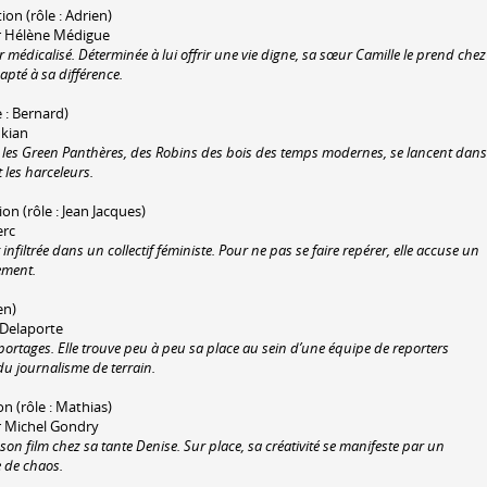
ion (rôle : Adrien)
ar Hélène Médigue
yer médicalisé. Déterminée à lui offrir une vie digne, sa sœur Camille le prend chez
apté à sa différence.
e : Bernard)
ukian
 : les Green Panthères, des Robins des bois des temps modernes, se lancent dans
 les harceleurs.
ion (rôle : Jean Jacques)
erc
infiltrée dans un collectif féministe. Pour ne pas se faire repérer, elle accuse un
ement.
en)
 Delaporte
eportages. Elle trouve peu à peu sa place au sein d’une équipe de reporters
du journalisme de terrain.
on (rôle : Mathias)
r Michel Gondry
 son film chez sa tante Denise. Sur place, sa créativité se manifeste par un
e de chaos.