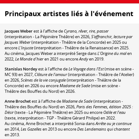
Principaux artistes liés à l'événement
Jacques Weber
est à l'affiche de
Cyrano, rêver, rire, passer
(interprétation - La Pépinière Théâtre) en 2026,
S’affranchir, lecture par
Jacques Weber
(interprétation - Théâtre de la Concorde) en 2025 ou
encore
L'Injuste
(interprétation - Théâtre de la Renaissance) en 2025.
Au cinéma, Jacques Weber a interprété Serge dans
L'Origine du mal
en
2022,
Le Monde d'hier
en 2021 ou encore
Andy
en 2019.
Stanislas Nordey
est à l'affiche de
Le Voyage dans l'Est
(mise en scène -
MC 93) en 2027,
Clôture de l'amour
(interprétation - Théâtre de l'Atelier)
en 2026,
Scènes de la vie conjugale
(interprétation - Théâtre de la
Concorde) en 2026 ou encore
Madame de Sade
(mise en scène -
Théâtre des Bouffes du Nord) en 2026.
Anne Brochet
est à l'affiche de
Madame de Sade
(interprétation -
Théâtre des Bouffes du Nord) en 2026,
Paris des Femmes, édition 2025 :
Désir
(texte - La Pépinière Théâtre) en 2025 ou encore
Odile et l'eau
(texte, interprétation - TGP - Théâtre Gérard Philipe) en 2022.
Au cinéma, Anne Brochet a interprété Sonia dans
Arrête ou je continue
en 2014,
Les Gazelles
en 2013 ou encore
Des Lendemains qui chantent
en 2013.