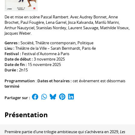
De et mise en scène
Pascal Rambert
. Avec
Audrey Bonnet
,
Anne
Brochet
,
Paul Fougère
,
Lena Garrel
,
Jisca Kalvanda
,
Marilù Marini
,
Arthur Nauzyciel
,
Stanislas Nordey
,
Laurent Sauvage
,
Mathilde Viseux
,
Jacques Weber
.
Genres :
Société
,
Théâtre contemporain
,
Politique
Lieu :
Théâtre de la Ville – Sarah Bernhardt
, Paris 4e
Festival :
Festival d'Automne à Paris
Date de début :
3 novembre 2025
Date de fin :
15 novembre 2025
Durée :
2h15
Programmation
:
Dates et horaires :
cet évènement est désormais
terminé
Partager sur :
Présentation
Première partie d’une trilogie ambitieuse qui s’achèvera en 2029,
Les