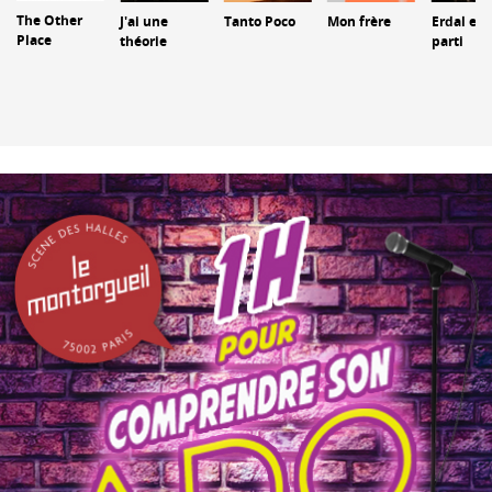
The Other
J'ai une
Tanto Poco
Mon frère
Erdal est
Place
théorie
parti