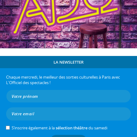
LA NEWSLETTER
Chaque mercredi, le meilleur des sorties culturelles à Paris avec
L'Officiel des spectacles !
S’inscrire également à la
sélection théâtre
du samedi