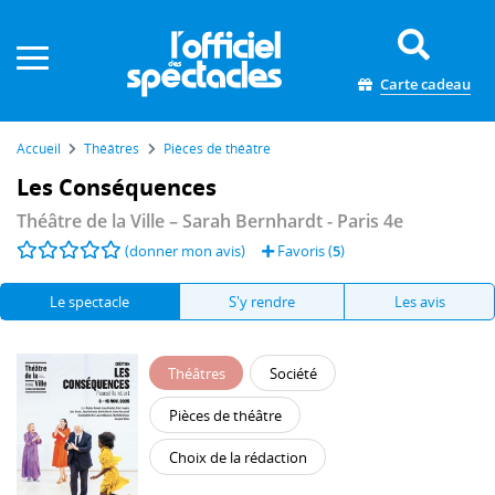
Panneau de gestion des cookies
Carte cadeau
Accueil
Théâtres
Pièces de théâtre
Les Conséquences
Théâtre de la Ville – Sarah Bernhardt
- Paris 4e
(donner mon avis)
Favoris (
5
)
Le spectacle
S'y rendre
Les avis
Théâtres
Société
Pièces de théâtre
Choix de la rédaction