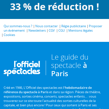
Qui sommes-nous ?
Nous contacter
Régie publicitaire
Proposer
un événement
Newsletters
CGV
CGU
Mentions légales
Cookies
Le guide du
spectacle
à
Paris
Créé en 1946, L'Officiel des spectacles est
l'hebdomadaire de
référence du spectacle à Paris
et dans sa région. Pièces de théâtre,
expositions, sorties cinéma, concerts, spectacles enfants... : vous
trouverez sur ce site toute l'actualité des sorties culturelles de la
capitale, et bien plus encore ! Pour ceux qui sortent à Paris et ses