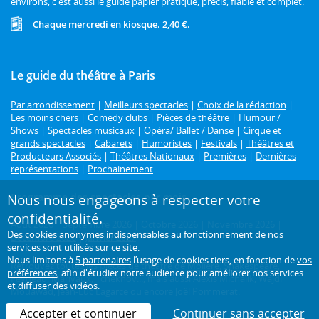
environs, c'est aussi le guide papier pratique, précis, fiable et complet.
Chaque mercredi en kiosque. 2,40 €.
Le guide du théâtre à Paris
Par arrondissement
|
Meilleurs spectacles
|
Choix de la rédaction
|
Les moins chers
|
Comedy clubs
|
Pièces de théâtre
|
Humour /
Shows
|
Spectacles musicaux
|
Opéra/ Ballet / Danse
|
Cirque et
grands spectacles
|
Cabarets
|
Humoristes
|
Festivals
|
Théâtres et
Producteurs Associés
|
Théâtres Nationaux
|
Premières
|
Dernières
représentations
|
Prochainement
Programme des spectacles par mois
Nous nous engageons à respecter votre
confidentialité.
Août 2026
|
Septembre 2026
|
Octobre 2026
|
Novembre 2026
|
Des cookies anonymes indispensables au fonctionnement de nos
Décembre 2026
|
Janvier 2027
services sont utilisés sur ce site.
Nous limitons à
5 partenaires
l’usage de cookies tiers, en fonction de
vos
Retrouvez toutes les pièces de théâtre de
Molière
,
Shakespeare
,
préférences
, afin d'étudier notre audience pour améliorer nos services
Feydeau
,
Marivaux
,
Tchekhov
..., mais aussi
Alexis Michalik
,
Wajdi
et diffuser des vidéos.
Mouawad
,
Jean-Luc Lagarce
ou encore
Joël Pommerat
.
Accepter et continuer
Continuer sans accepter