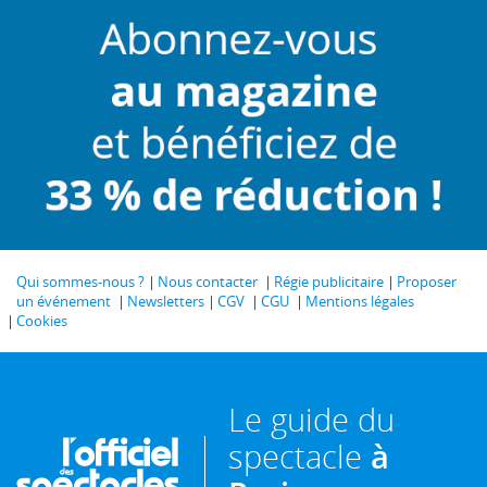
Qui sommes-nous ?
Nous contacter
Régie publicitaire
Proposer
un événement
Newsletters
CGV
CGU
Mentions légales
Cookies
Le guide du
spectacle
à