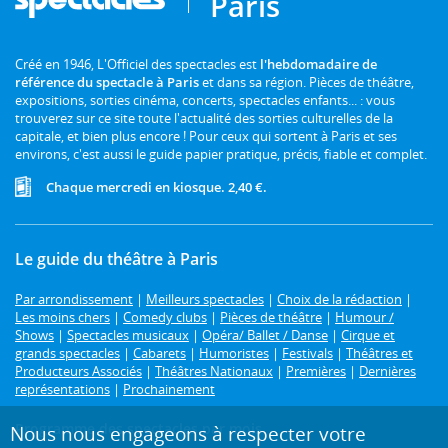
Paris
Créé en 1946, L'Officiel des spectacles est
l'hebdomadaire de
référence du spectacle à Paris
et dans sa région. Pièces de théâtre,
expositions, sorties cinéma, concerts, spectacles enfants... : vous
trouverez sur ce site toute l'actualité des sorties culturelles de la
capitale, et bien plus encore ! Pour ceux qui sortent à Paris et ses
environs, c'est aussi le guide papier pratique, précis, fiable et complet.
Chaque mercredi en kiosque. 2,40 €.
Le guide du théâtre à Paris
Par arrondissement
|
Meilleurs spectacles
|
Choix de la rédaction
|
Les moins chers
|
Comedy clubs
|
Pièces de théâtre
|
Humour /
Shows
|
Spectacles musicaux
|
Opéra/ Ballet / Danse
|
Cirque et
grands spectacles
|
Cabarets
|
Humoristes
|
Festivals
|
Théâtres et
Producteurs Associés
|
Théâtres Nationaux
|
Premières
|
Dernières
représentations
|
Prochainement
Programme des spectacles par mois
Nous nous engageons à respecter votre