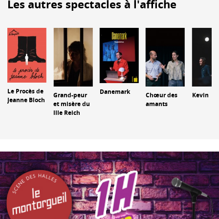
Les autres spectacles à l'affiche
Le Procès de
Danemark
Grand-peur
Chœur des
Kevin
Jeanne Bloch
et misère du
amants
IIIe Reich