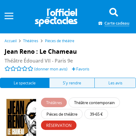
Panneau de gestion des cookies
Carte cadeau
Accueil
Théâtres
Pièces de théâtre
Jean Reno : Le Chameau
Théâtre Édouard VII
- Paris 9e
(donner mon avis)
Favoris
Le spectacle
S'y rendre
Les avis
Théâtres
Théâtre contemporain
Pièces de théâtre
39-65 €
RÉSERVATION