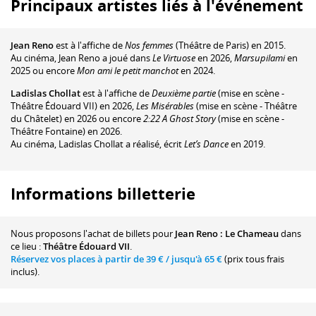
Principaux artistes liés à l'événement
Jean Reno
est à l'affiche de
Nos femmes
(Théâtre de Paris) en 2015.
Au cinéma, Jean Reno a joué dans
Le Virtuose
en 2026,
Marsupilami
en
2025 ou encore
Mon ami le petit manchot
en 2024.
Ladislas Chollat
est à l'affiche de
Deuxième partie
(mise en scène -
Théâtre Édouard VII) en 2026,
Les Misérables
(mise en scène - Théâtre
du Châtelet) en 2026 ou encore
2:22 A Ghost Story
(mise en scène -
Théâtre Fontaine) en 2026.
Au cinéma, Ladislas Chollat a réalisé, écrit
Let’s Dance
en 2019.
Informations billetterie
Nous proposons
l'achat de billets
pour
Jean Reno : Le Chameau
dans
ce lieu :
Théâtre Édouard VII
.
Réservez vos places à partir de
39 €
/ jusqu'à
65 €
(prix tous frais
inclus).