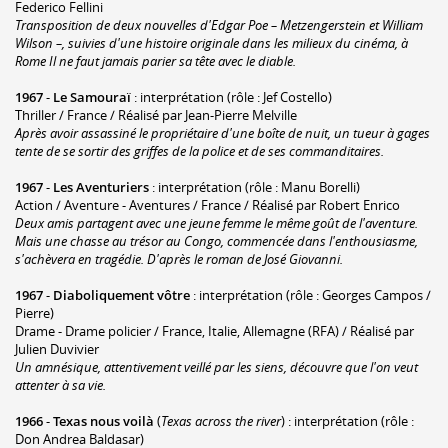
Federico Fellini
Transposition de deux nouvelles d'Edgar Poe –
Metzengerstein
et
William
Wilson
–, suivies d'une histoire originale dans les milieux du cinéma, à
Rome
Il ne faut jamais parier sa tête avec le diable
.
1967
-
Le Samouraï
: interprétation (rôle : Jef Costello)
Thriller / France / Réalisé par Jean-Pierre Melville
Après avoir assassiné le propriétaire d'une boîte de nuit, un tueur à gages
tente de se sortir des griffes de la police et de ses commanditaires.
1967
-
Les Aventuriers
: interprétation (rôle : Manu Borelli)
Action / Aventure - Aventures / France / Réalisé par Robert Enrico
Deux amis partagent avec une jeune femme le même goût de l'aventure.
Mais une chasse au trésor au Congo, commencée dans l'enthousiasme,
s'achèvera en tragédie. D'après le roman de José Giovanni.
1967
-
Diaboliquement vôtre
: interprétation (rôle : Georges Campos /
Pierre)
Drame - Drame policier / France, Italie, Allemagne (RFA) / Réalisé par
Julien Duvivier
Un amnésique, attentivement veillé par les siens, découvre que l'on veut
attenter à sa vie.
1966
-
Texas nous voilà
(
Texas across the river
) : interprétation (rôle :
Don Andrea Baldasar)