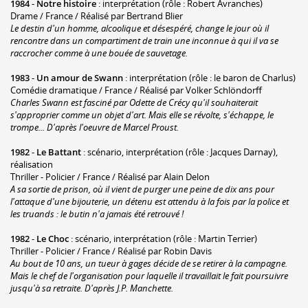
1984
-
Notre histoire
: interprétation (rôle : Robert Avranches)
Drame / France / Réalisé par Bertrand Blier
Le destin d'un homme, alcoolique et désespéré, change le jour où il
rencontre dans un compartiment de train une inconnue à qui il va se
raccrocher comme à une bouée de sauvetage.
1983
-
Un amour de Swann
: interprétation (rôle : le baron de Charlus)
Comédie dramatique / France / Réalisé par Volker Schlöndorff
Charles Swann est fasciné par Odette de Crécy qu'il souhaiterait
s'approprier comme un objet d'art. Mais elle se révolte, s'échappe, le
trompe... D'après l'oeuvre de Marcel Proust.
1982
-
Le Battant
: scénario, interprétation (rôle : Jacques Darnay),
réalisation
Thriller - Policier / France / Réalisé par Alain Delon
A sa sortie de prison, où il vient de purger une peine de dix ans pour
l'attaque d'une bijouterie, un détenu est attendu à la fois par la police et
les truands : le butin n'a jamais été retrouvé !
1982
-
Le Choc
: scénario, interprétation (rôle : Martin Terrier)
Thriller - Policier / France / Réalisé par Robin Davis
Au bout de 10 ans, un tueur à gages décide de se retirer à la campagne.
Mais le chef de l'organisation pour laquelle il travaillait le fait poursuivre
jusqu'à sa retraite. D'après J.P. Manchette.