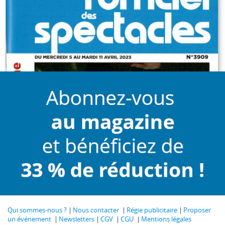
Qui sommes-nous ?
Nous contacter
Régie publicitaire
Proposer
un événement
Newsletters
CGV
CGU
Mentions légales