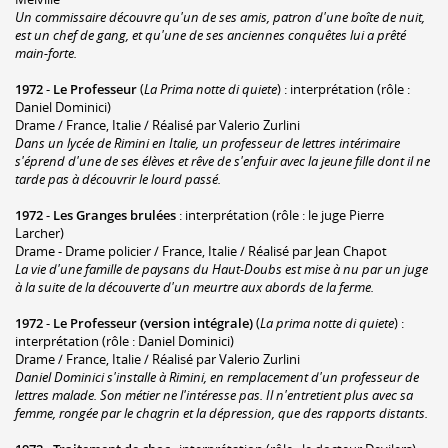
Un commissaire découvre qu'un de ses amis, patron d'une boîte de nuit,
est un chef de gang, et qu'une de ses anciennes conquêtes lui a prêté
main-forte.
1972
-
Le Professeur
(
La Prima notte di quiete
) : interprétation (rôle :
Daniel Dominici)
Drame / France, Italie / Réalisé par Valerio Zurlini
Dans un lycée de Rimini en Italie, un professeur de lettres intérimaire
s'éprend d'une de ses élèves et rêve de s'enfuir avec la jeune fille dont il ne
tarde pas à découvrir le lourd passé.
1972
-
Les Granges brulées
: interprétation (rôle : le juge Pierre
Larcher)
Drame - Drame policier / France, Italie / Réalisé par Jean Chapot
La vie d'une famille de paysans du Haut-Doubs est mise à nu par un juge
à la suite de la découverte d'un meurtre aux abords de la ferme.
1972
-
Le Professeur (version intégrale)
(
La prima notte di quiete
) :
interprétation (rôle : Daniel Dominici)
Drame / France, Italie / Réalisé par Valerio Zurlini
Daniel Dominici s'installe à Rimini, en remplacement d'un professeur de
lettres malade. Son métier ne l'intéresse pas. Il n'entretient plus avec sa
femme, rongée par le chagrin et la dépression, que des rapports distants.