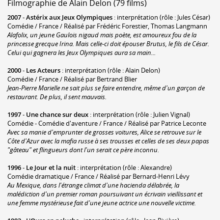
Filmographie de Alain Delon (79 films)
2007
-
Astérix aux Jeux Olympiques
: interprétation (rôle : Jules César)
Comédie / France / Réalisé par Frédéric Forestier, Thomas Langmann
Alafolix, un jeune Gaulois nigaud mais poète, est amoureux fou de la
princesse grecque Irina. Mais celle-ci doit épouser Brutus, le fils de César.
Celui qui gagnera les Jeux Olympiques aura sa main...
2000
-
Les Acteurs
: interprétation (rôle : Alain Delon)
Comédie / France / Réalisé par Bertrand Blier
Jean-Pierre Marielle ne sait plus se faire entendre, même d'un garçon de
restaurant. De plus, il sent mauvais.
1997
-
Une chance sur deux
: interprétation (rôle : Julien Vignal)
Comédie - Comédie d'aventure / France / Réalisé par Patrice Leconte
Avec sa manie d'emprunter de grosses voitures, Alice se retrouve sur le
Côte d'Azur avec la mafia russe à ses trousses et celles de ses deux papas
"gâteau" et flingueurs dont l'un serait ce père inconnu.
1996
-
Le Jour et la nuit
: interprétation (rôle : Alexandre)
Comédie dramatique / France / Réalisé par Bernard-Henri Lévy
Au Mexique, dans l'étrange climat d'une hacienda délabrée, la
malédiction d'un premier roman poursuivant un écrivain vieillissant et
une femme mystérieuse fait d'une jeune actrice une nouvelle victime.