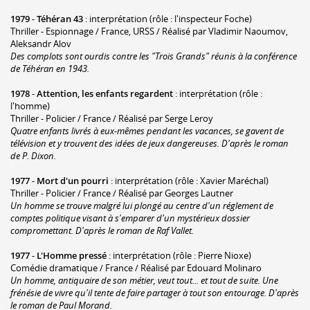
1979
-
Téhéran 43
: interprétation (rôle : l'inspecteur Foche)
Thriller - Espionnage / France, URSS / Réalisé par Vladimir Naoumov,
Aleksandr Alov
Des complots sont ourdis contre les "Trois Grands" réunis à la conférence
de Téhéran en 1943.
1978
-
Attention, les enfants regardent
: interprétation (rôle :
l'homme)
Thriller - Policier / France / Réalisé par Serge Leroy
Quatre enfants livrés à eux-mêmes pendant les vacances, se gavent de
télévision et y trouvent des idées de jeux dangereuses. D'après le roman
de P. Dixon.
1977
-
Mort d'un pourri
: interprétation (rôle : Xavier Maréchal)
Thriller - Policier / France / Réalisé par Georges Lautner
Un homme se trouve malgré lui plongé au centre d'un réglement de
comptes politique visant à s'emparer d'un mystérieux dossier
compromettant. D'après le roman de Raf Vallet.
1977
-
L'Homme pressé
: interprétation (rôle : Pierre Nioxe)
Comédie dramatique / France / Réalisé par Edouard Molinaro
Un homme, antiquaire de son métier, veut tout... et tout de suite. Une
frénésie de vivre qu'il tente de faire partager à tout son entourage. D'après
le roman de Paul Morand.