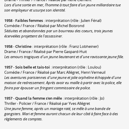
Lors d’une sortie en mer, l’homme à tout faire d’un jeune milliardaire tue
son employeur et usurpe son identité.
1958
-
Faibles femmes
: interprétation (rôle : Julien Fénal)
Comédie / France / Réalisé par Michel Boisrond
Séduites et abandonnées par un bourreau des coeurs, trois jeunes
écervelées projettent de l'assassiner.
1958
-
Christine
: interprétation (rôle : Franz Lobheiner)
Drame / France / Réalisé par Pierre Gaspard-Huit
Les amours tragiques d'un jeune lieutenant et d'une ravissante jeune fille.
1957
-
Sois belle et tais-toi
: interprétation (rôle : Loulou)
Comédie / France / Réalisé par Marc Allégret, Henri Verneuil
Les aventures parisiennes d'une jeune et jolie orpheline échappée d'une
maison de redressement. Après avoir eu maille à partir avec la police, elle
finira par épouser un fringant commissaire de police.
1957
-
Quand la femme s'en mêle
: interprétation (rôle : Jo)
Thriller - Policier / France / Réalisé par Yves Allégret
Une jeune femme, après un mariage raté, se mêle à une bande de
gangsters. Mari et femme auront chacun de leur côté à faire face à des
règlements de comptes.