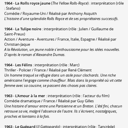
1964
-
La Rolls royce jaune
(
The Yellow Rolls-Royce
) : interprétation (rôle
: Stefano)
Comédie / Royaume-Uni / Réalisé par Anthony Asquith
L'histoire d'une splendide Rolls Royce et de ses propriétaires successifs.
1964
-
La Tulipe noire
: interprétation (rôle : Julien / Guillaume de
Saint-Preux)
Action / Aventure - Aventures / France, Italie, Espagne / Réalisé par
Christian-Jaque
A la Révolution, un jeune noble s'enthousiasme pour les idées nouvelles.
D'après le roman d'Alexandre Dumas.
1964
-
Les Félins
: interprétation (rôle : Marc)
Thriller - Policier / France / Réalisé par René Clément
Un homme traqué se réfugie dans un asile pour clochards. Une riche
américaine l'engage comme chauffeur. Mais dans la propriété où vit cette
femme avec sa cousine, se passent des choses pas claires.
1963
-
L'Amour à la mer
: interprétation (rôle : l'acteur du film)
Comédie dramatique / France / Réalisé par Guy Gilles
Une histoire d'amour entre une Parisienne et un Breton. L'été fini, chacun
retrouve sa vie, malgré l'absence de l'autre. Ils s'écrivent, nostalgiques,
proches et lointains à la fois.
1963
-
Le Guépard
(
Il Gattopardo
) : interprétation (rôle : Tancrède)