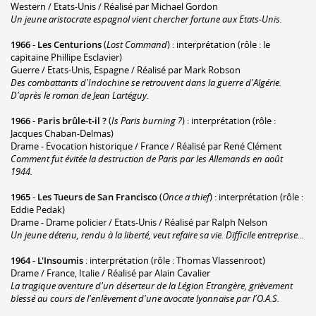
Western / Etats-Unis / Réalisé par Michael Gordon
Un jeune aristocrate espagnol vient chercher fortune aux Etats-Unis.
1966
-
Les Centurions
(
Lost Command
) : interprétation (rôle : le
capitaine Phillipe Esclavier)
Guerre / Etats-Unis, Espagne / Réalisé par Mark Robson
Des combattants d'Indochine se retrouvent dans la guerre d'Algérie.
D'après le roman de Jean Lartéguy.
1966
-
Paris brûle-t-il ?
(
Is Paris burning ?
) : interprétation (rôle :
Jacques Chaban-Delmas)
Drame - Evocation historique / France / Réalisé par René Clément
Comment fut évitée la destruction de Paris par les Allemands en août
1944.
1965
-
Les Tueurs de San Francisco
(
Once a thief
) : interprétation (rôle :
Eddie Pedak)
Drame - Drame policier / Etats-Unis / Réalisé par Ralph Nelson
Un jeune détenu, rendu à la liberté, veut refaire sa vie. Difficile entreprise...
1964
-
L'Insoumis
: interprétation (rôle : Thomas Vlassenroot)
Drame / France, Italie / Réalisé par Alain Cavalier
La tragique aventure d'un déserteur de la Légion Etrangère, grièvement
blessé au cours de l'enlèvement d'une avocate lyonnaise par l'O.A.S.