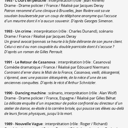
1993
-
L'Ours en peluche
: interprétation (rôle : Jean Rivière)
Drame - Drame policier / France / Réalisé par Jacques Deray
Patron renommé d'une clinique à Bruxelles, Jean Rivière voit sa vie
soudain bouleversée par un coup de téléphone anonyme qui l'accuse
d'un meurtre dont il n'a aucun souvenir. D'après Georges Simenon.
1993
-
Un crime
: interprétation (rôle : Charles Dunand), scénario
Drame / France / Réalisé par Jacques Deray
Un grand avocat lyonnais se heurte à la folie délirante de son jeune client.
Celui-ci est-il ou non coupable du double parricide dont il s'accuse ?
D'après un roman de Gilles Perrault.
1991
-
Le Retour de Casanova
: interprétation (rôle : Casanova)
Comédie dramatique / France / Réalisé par Edouard Niermans
Contraint d'errer dans le Midi de la France, Casanova, vieilli, désargenté,
s'éprend, avec une passion désespérée, de la nièce d'une de ses
anciennes conquêtes. D'après le récit d'Arthur Schnitzler.
1990
-
Dancing machine
: scénario, interprétation (rôle : Alan Wolf)
Drame - Drame policier / France, Espagne / Réalisé par Gilles Béhat
La délicate enquête d'un inspecteur de police confronté au directeur d'un
atelier de danse, ex-étoile à la carrière brisée, qui pousse ses élèves au-delà
de leurs forces physiques, jusqu'à la mort.
1989
-
Nouvelle Vague
: interprétation (rôle : Roger / Richard)