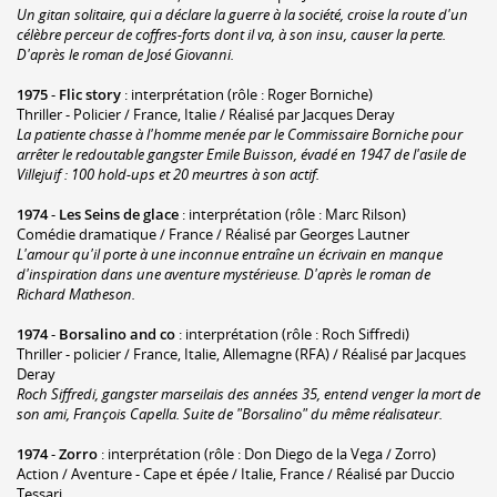
Un gitan solitaire, qui a déclare la guerre à la société, croise la route d'un
célèbre perceur de coffres-forts dont il va, à son insu, causer la perte.
D'après le roman de José Giovanni.
1975
-
Flic story
: interprétation (rôle : Roger Borniche)
Thriller - Policier / France, Italie / Réalisé par Jacques Deray
La patiente chasse à l'homme menée par le Commissaire Borniche pour
arrêter le redoutable gangster Emile Buisson, évadé en 1947 de l'asile de
Villejuif : 100 hold-ups et 20 meurtres à son actif.
1974
-
Les Seins de glace
: interprétation (rôle : Marc Rilson)
Comédie dramatique / France / Réalisé par Georges Lautner
L'amour qu'il porte à une inconnue entraîne un écrivain en manque
d'inspiration dans une aventure mystérieuse. D'après le roman de
Richard Matheson.
1974
-
Borsalino and co
: interprétation (rôle : Roch Siffredi)
Thriller - policier / France, Italie, Allemagne (RFA) / Réalisé par Jacques
Deray
Roch Siffredi, gangster marseilais des années 35, entend venger la mort de
son ami, François Capella. Suite de "Borsalino" du même réalisateur.
1974
-
Zorro
: interprétation (rôle : Don Diego de la Vega / Zorro)
Action / Aventure - Cape et épée / Italie, France / Réalisé par Duccio
Tessari