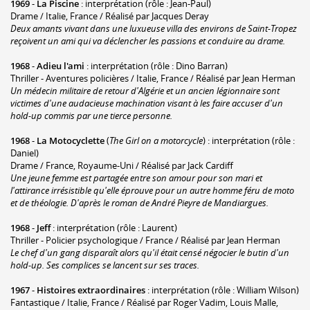
1969
-
La Piscine
: interprétation (rôle : Jean-Paul)
Drame / Italie, France / Réalisé par Jacques Deray
Deux amants vivant dans une luxueuse villa des environs de Saint-Tropez
reçoivent un ami qui va déclencher les passions et conduire au drame.
1968
-
Adieu l'ami
: interprétation (rôle : Dino Barran)
Thriller - Aventures policières / Italie, France / Réalisé par Jean Herman
Un médecin militaire de retour d'Algérie et un ancien légionnaire sont
victimes d'une audacieuse machination visant à les faire accuser d'un
hold-up commis par une tierce personne.
1968
-
La Motocyclette
(
The Girl on a motorcycle
) : interprétation (rôle :
Daniel)
Drame / France, Royaume-Uni / Réalisé par Jack Cardiff
Une jeune femme est partagée entre son amour pour son mari et
l'attirance irrésistible qu'elle éprouve pour un autre homme féru de moto
et de théologie. D'après le roman de André Pieyre de Mandiargues.
1968
-
Jeff
: interprétation (rôle : Laurent)
Thriller - Policier psychologique / France / Réalisé par Jean Herman
Le chef d'un gang disparaît alors qu'il était censé négocier le butin d'un
hold-up. Ses complices se lancent sur ses traces.
1967
-
Histoires extraordinaires
: interprétation (rôle : William Wilson)
Fantastique / Italie, France / Réalisé par Roger Vadim, Louis Malle,