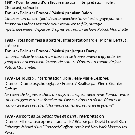
1981
-
Pour la peau d'un flic
: réalisation, interprétation (rôle :
Choucas), scénario
Thriller - Policier / France / Réalisé par Alain Delon
Choucas, un ancien "flic" devenu détective "privé" est engagé par une
femme aussitôt assassinée pour retrouver sa fille, aveugle,
mystérieusement disparue. D'après un roman de Jean-Patrick Manchette.
1980
-
Trois hommes à abattre
: interprétation (rôle : Michel Gerfaut),
scénario
Thriller - Policier / France / Réalisé par Jacques Deray
Un automobiliste secourt un blessé et se trouve amené à affronter les
gangsters qui voulaient la mort de celui-ci. D'après un roman de Jean-
Patrick Manchette.
1979
-
Le Toubib
: interprétation (rôle : Jean-Marie Desprée)
Drame - Drame psychologique / France / Réalisé par Pierre Granier-
Deferre
Au coeur de la guerre, dans un pays d'Europe indéterminé, l'amour entre
un chirurgien et une infirmière qui l'assiste dans sa tâche. D'après le
roman de Jean Freustier "Harmonie ou les horreurs de la guerre"
1979
-
Airport 80
(
Supersonique en péril
) : interprétation
Drame - Film-catastrophe / Etats-Unis / Réalisé par David Lowell Rich
Sabotage à bord d'un "Concorde" effectuant le vol New York-Moscou via
Paris.