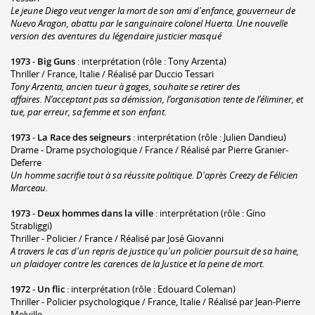
Le jeune Diego veut venger la mort de son ami d'enfance, gouverneur de
Nuevo Aragon, abattu par le sanguinaire colonel Huerta. Une nouvelle
version des aventures du légendaire justicier masqué
1973
-
Big Guns
: interprétation (rôle : Tony Arzenta)
Thriller / France, Italie / Réalisé par Duccio Tessari
Tony Arzenta, ancien tueur à gages, souhaite se retirer des
affaires. N’acceptant pas sa démission, l’organisation tente de l’éliminer, et
tue, par erreur, sa femme et son enfant.
1973
-
La Race des seigneurs
: interprétation (rôle : Julien Dandieu)
Drame - Drame psychologique / France / Réalisé par Pierre Granier-
Deferre
Un homme sacrifie tout à sa réussite politique. D'après
Creezy
de Félicien
Marceau.
1973
-
Deux hommes dans la ville
: interprétation (rôle : Gino
Strabliggi)
Thriller - Policier / France / Réalisé par José Giovanni
A travers le cas d'un repris de justice qu'un policier poursuit de sa haine,
un plaidoyer contre les carences de la Justice et la peine de mort.
1972
-
Un flic
: interprétation (rôle : Edouard Coleman)
Thriller - Policier psychologique / France, Italie / Réalisé par Jean-Pierre
Melville