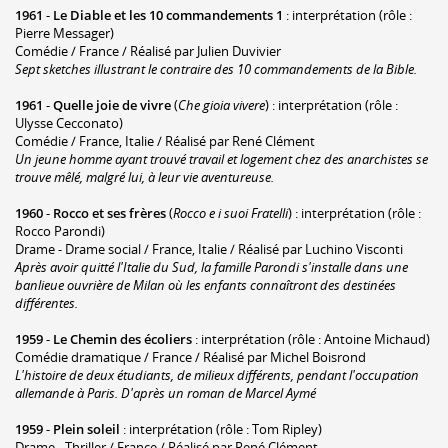
1961
-
Le Diable et les 10 commandements 1
: interprétation (rôle :
Pierre Messager)
Comédie / France / Réalisé par Julien Duvivier
Sept sketches illustrant le contraire des 10 commandements de la Bible.
1961
-
Quelle joie de vivre
(
Che gioia vivere
) : interprétation (rôle :
Ulysse Cecconato)
Comédie / France, Italie / Réalisé par René Clément
Un jeune homme ayant trouvé travail et logement chez des anarchistes se
trouve mêlé, malgré lui, à leur vie aventureuse.
1960
-
Rocco et ses frères
(
Rocco e i suoi Fratelli
) : interprétation (rôle :
Rocco Parondi)
Drame - Drame social / France, Italie / Réalisé par Luchino Visconti
Après avoir quitté l'Italie du Sud, la famille Parondi s'installe dans une
banlieue ouvrière de Milan où les enfants connaîtront des destinées
différentes.
1959
-
Le Chemin des écoliers
: interprétation (rôle : Antoine Michaud)
Comédie dramatique / France / Réalisé par Michel Boisrond
L'histoire de deux étudiants, de milieux différents, pendant l'occupation
allemande à Paris. D'après un roman de Marcel Aymé
1959
-
Plein soleil
: interprétation (rôle : Tom Ripley)
Drame - Thriller / France / Réalisé par René Clément