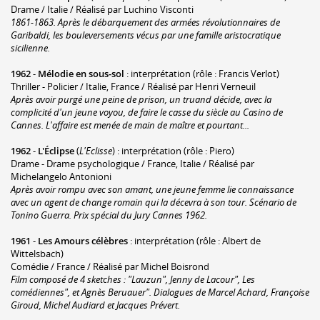
Drame / Italie / Réalisé par Luchino Visconti
1861-1863. Après le débarquement des armées révolutionnaires de
Garibaldi, les bouleversements vécus par une famille aristocratique
sicilienne.
1962
-
Mélodie en sous-sol
: interprétation (rôle : Francis Verlot)
Thriller - Policier / Italie, France / Réalisé par Henri Verneuil
Après avoir purgé une peine de prison, un truand décide, avec la
complicité d'un jeune voyou, de faire le casse du siècle au Casino de
Cannes. L'affaire est menée de main de maître et pourtant...
1962
-
L'Éclipse
(
L'Eclisse
) : interprétation (rôle : Piero)
Drame - Drame psychologique / France, Italie / Réalisé par
Michelangelo Antonioni
Après avoir rompu avec son amant, une jeune femme lie connaissance
avec un agent de change romain qui la décevra à son tour. Scénario de
Tonino Guerra. Prix spécial du Jury Cannes 1962.
1961
-
Les Amours célèbres
: interprétation (rôle : Albert de
Wittelsbach)
Comédie / France / Réalisé par Michel Boisrond
Film composé de 4 sketches : "Lauzun", Jenny de Lacour", Les
comédiennes", et Agnès Beruauer". Dialogues de Marcel Achard, Françoise
Giroud, Michel Audiard et Jacques Prévert.