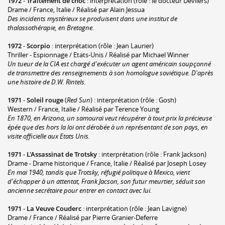
1972
-
Traitement de choc
: interprétation (rôle : le docteur Devilers)
Drame / France, Italie / Réalisé par Alain Jessua
Des incidents mystérieux se produisent dans une institut de
thalassothérapie, en Bretagne.
1972
-
Scorpio
: interprétation (rôle : Jean Laurier)
Thriller - Espionnage / Etats-Unis / Réalisé par Michael Winner
Un tueur de la CIA est chargé d'exécuter un agent américain soupçonné
de transmettre des renseignements à son homologue soviétique. D'après
une histoire de D.W. Rintels.
1971
-
Soleil rouge
(
Red Sun
) : interprétation (rôle : Gosh)
Western / France, Italie / Réalisé par Terence Young
En 1870, en Arizona, un samouraï veut récupérer à tout prix la précieuse
épée que des hors la loi ont dérobée à un représentant de son pays, en
visite officielle aux Etats Unis.
1971
-
L'Assassinat de Trotsky
: interprétation (rôle : Frank Jackson)
Drame - Drame historique / France, Italie / Réalisé par Joseph Losey
En mai 1940, tandis que Trotsky, réfugié politique à Mexico, vient
d'échapper à un attentat, Frank Jacson, son futur meurtier, séduit son
ancienne secrétaire pour entrer en contact avec lui.
1971
-
La Veuve Couderc
: interprétation (rôle : Jean Lavigne)
Drame / France / Réalisé par Pierre Granier-Deferre