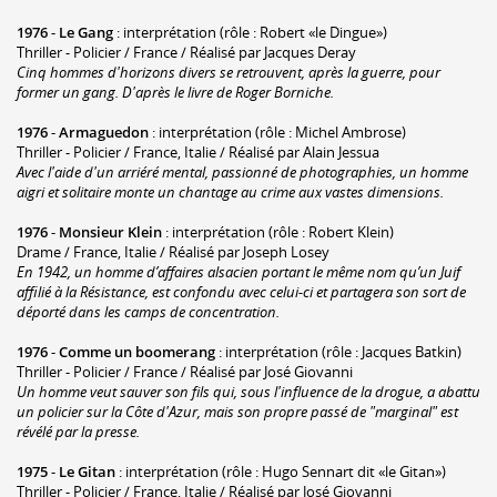
1976
-
Le Gang
: interprétation (rôle : Robert «le Dingue»)
Thriller - Policier / France / Réalisé par Jacques Deray
Cinq hommes d'horizons divers se retrouvent, après la guerre, pour
former un gang. D'après le livre de Roger Borniche.
1976
-
Armaguedon
: interprétation (rôle : Michel Ambrose)
Thriller - Policier / France, Italie / Réalisé par Alain Jessua
Avec l'aide d'un arriéré mental, passionné de photographies, un homme
aigri et solitaire monte un chantage au crime aux vastes dimensions.
1976
-
Monsieur Klein
: interprétation (rôle : Robert Klein)
Drame / France, Italie / Réalisé par Joseph Losey
En 1942, un homme d’affaires alsacien portant le même nom qu’un Juif
affilié à la Résistance, est confondu avec celui-ci et partagera son sort de
déporté dans les camps de concentration.
1976
-
Comme un boomerang
: interprétation (rôle : Jacques Batkin)
Thriller - Policier / France / Réalisé par José Giovanni
Un homme veut sauver son fils qui, sous l'influence de la drogue, a abattu
un policier sur la Côte d'Azur, mais son propre passé de "marginal" est
révélé par la presse.
1975
-
Le Gitan
: interprétation (rôle : Hugo Sennart dit «le Gitan»)
Thriller - Policier / France, Italie / Réalisé par José Giovanni