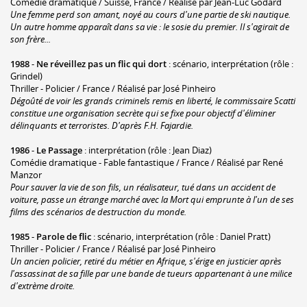
Comédie dramatique / Suisse, France / Réalisé par Jean-Luc Godard
Une femme perd son amant, noyé au cours d'une partie de ski nautique.
Un autre homme apparaît dans sa vie : le sosie du premier. Il s'agirait de
son frère...
1988
-
Ne réveillez pas un flic qui dort
: scénario, interprétation (rôle :
Grindel)
Thriller - Policier / France / Réalisé par José Pinheiro
Dégoûté de voir les grands criminels remis en liberté, le commissaire Scatti
constitue une organisation secrète qui se fixe pour objectif d'éliminer
délinquants et terroristes. D'après F.H. Fajardie.
1986
-
Le Passage
: interprétation (rôle : Jean Diaz)
Comédie dramatique - Fable fantastique / France / Réalisé par René
Manzor
Pour sauver la vie de son fils, un réalisateur, tué dans un accident de
voiture, passe un étrange marché avec la Mort qui emprunte à l'un de ses
films des scénarios de destruction du monde.
1985
-
Parole de flic
: scénario, interprétation (rôle : Daniel Pratt)
Thriller - Policier / France / Réalisé par José Pinheiro
Un ancien policier, retiré du métier en Afrique, s'érige en justicier après
l'assassinat de sa fille par une bande de tueurs appartenant à une milice
d'extrème droite.