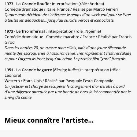
1973
-
La Grande Bouffe
: interprétation (rôle : Andrea)
Comédie dramatique / Italie, France / Réalisé par Marco Ferreri
Quatre amis décident de s'enfermer le temps d'un week-end pour se livrer
à toutes les débauches... jusqu'au suicide. Féroce et iconoclaste.
1973
-
Le Trio infernal
: interprétation (rôle : Noémie)
Comédie dramatique - Comédie macabre / France / Réalisé par Francis
Girod
Dans les années 20, un avocat marseillais, aidé d'une jeune Allemande
monte des escroqueries à l'assurance vie. Très rapidement c'est l'escalade
et pour l'argent ils iront jusqu'au crime. Le premier film "gore" français.
1951
-
La Grande bagarre
(
Blazing bullets
) : interprétation (rôle :
Leonora)
Western / Etats-Unis / Réalisé par Pasquale Festa-Campanile
Un justicier est chargé de récupérer le chargement d'or dérobé à bord
d'une diligence attaquée par une bande de hors-la-loi commandée par le
shérif du comté
Mieux connaître l'artiste...