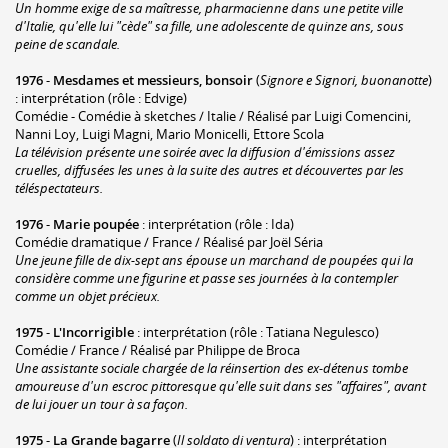
Un homme exige de sa maîtresse, pharmacienne dans une petite ville
d'Italie, qu'elle lui "cède" sa fille, une adolescente de quinze ans, sous
peine de scandale.
1976
-
Mesdames et messieurs, bonsoir
(
Signore e Signori, buonanotte
)
: interprétation (rôle : Edvige)
Comédie - Comédie à sketches / Italie / Réalisé par Luigi Comencini,
Nanni Loy, Luigi Magni, Mario Monicelli, Ettore Scola
La télévision présente une soirée avec la diffusion d'émissions assez
cruelles, diffusées les unes à la suite des autres et découvertes par les
téléspectateurs.
1976
-
Marie poupée
: interprétation (rôle : Ida)
Comédie dramatique / France / Réalisé par Joël Séria
Une jeune fille de dix-sept ans épouse un marchand de poupées qui la
considère comme une figurine et passe ses journées à la contempler
comme un objet précieux.
1975
-
L'Incorrigible
: interprétation (rôle : Tatiana Negulesco)
Comédie / France / Réalisé par Philippe de Broca
Une assistante sociale chargée de la réinsertion des ex-détenus tombe
amoureuse d'un escroc pittoresque qu'elle suit dans ses "affaires", avant
de lui jouer un tour à sa façon.
1975
-
La Grande bagarre
(
Il soldato di ventura
) : interprétation