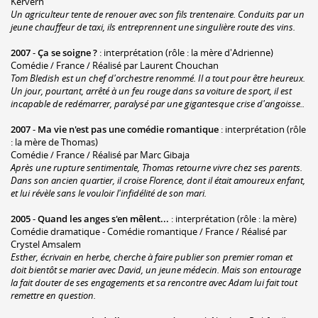
Kervern
Un agriculteur tente de renouer avec son fils trentenaire. Conduits par un
jeune chauffeur de taxi, ils entreprennent une singulière route des vins.
2007
-
Ça se soigne ?
: interprétation (rôle : la mère d'Adrienne)
Comédie / France / Réalisé par Laurent Chouchan
Tom Bledish est un chef d'orchestre renommé. Il a tout pour être heureux.
Un jour, pourtant, arrêté à un feu rouge dans sa voiture de sport, il est
incapable de redémarrer, paralysé par une gigantesque crise d'angoisse..
2007
-
Ma vie n'est pas une comédie romantique
: interprétation (rôle
: la mère de Thomas)
Comédie / France / Réalisé par Marc Gibaja
Après une rupture sentimentale, Thomas retourne vivre chez ses parents.
Dans son ancien quartier, il croise Florence, dont il était amoureux enfant,
et lui révèle sans le vouloir l'infidélité de son mari.
2005
-
Quand les anges s'en mêlent...
: interprétation (rôle : la mère)
Comédie dramatique - Comédie romantique / France / Réalisé par
Crystel Amsalem
Esther, écrivain en herbe, cherche à faire publier son premier roman et
doit bientôt se marier avec David, un jeune médecin. Mais son entourage
la fait douter de ses engagements et sa rencontre avec Adam lui fait tout
remettre en question.