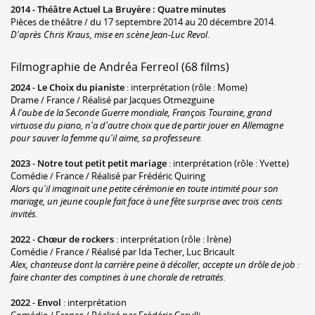
2014 -
Théâtre Actuel La Bruyère
:
Quatre minutes
Pièces de théâtre / du 17 septembre 2014 au 20 décembre 2014.
D'après Chris Kraus, mise en scène Jean-Luc Revol
.
Filmographie de Andréa Ferreol (68 films)
2024
-
Le Choix du pianiste
: interprétation (rôle : Mome)
Drame / France / Réalisé par Jacques Otmezguine
À l'aube de la Seconde Guerre mondiale, François Touraine, grand
virtuose du piano, n'a d'autre choix que de partir jouer en Allemagne
pour sauver la femme qu'il aime, sa professeure.
2023
-
Notre tout petit petit mariage
: interprétation (rôle : Yvette)
Comédie / France / Réalisé par Frédéric Quiring
Alors qu'il imaginait une petite cérémonie en toute intimité pour son
mariage, un jeune couple fait face à une fête surprise avec trois cents
invités.
2022
-
Chœur de rockers
: interprétation (rôle : Irène)
Comédie / France / Réalisé par Ida Techer, Luc Bricault
Alex, chanteuse dont la carrière peine à décoller, accepte un drôle de job :
faire chanter des comptines à une chorale de retraités.
2022
-
Envol
: interprétation
Comédie / France / Réalisé par Frédéric Cerulli