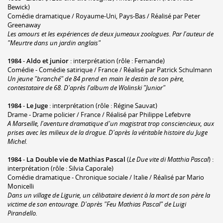
Bewick)
Comédie dramatique / Royaume-Uni, Pays-Bas / Réalisé par Peter
Greenaway
Les amours et les expériences de deux jumeaux zoologues. Par l'auteur de
"Meurtre dans un jardin anglais"
1984
-
Aldo et junior
: interprétation (rôle : Fernande)
Comédie - Comédie satirique / France / Réalisé par Patrick Schulmann
Un jeune "branché" de 84 prend en main le destin de son père,
contestataire de 68. D'après l'album de Wolinski "Junior"
1984
-
Le Juge
: interprétation (rôle : Régine Sauvat)
Drame - Drame policier / France / Réalisé par Philippe Lefebvre
A Marseille, l'aventure dramatique d'un magistrat trop consciencieux, aux
prises avec les milieux de la drogue. D'après la véritable histoire du Juge
Michel.
1984
-
La Double vie de Mathias Pascal
(
Le Due vite di Matthia Pascal
) :
interprétation (rôle : Silvia Caporale)
Comédie dramatique - Chronique sociale / Italie / Réalisé par Mario
Monicelli
Dans un village de Ligurie, un célibataire devient à la mort de son père la
victime de son entourage. D'après "Feu Mathias Pascal" de Luigi
Pirandello.