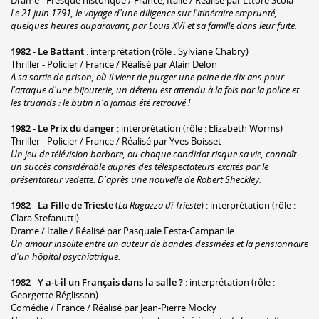
Le 21 juin 1791, le voyage d'une diligence sur l'itinéraire emprunté,
quelques heures auparavant, par Louis XVI et sa famille dans leur fuite.
1982
-
Le Battant
: interprétation (rôle : Sylviane Chabry)
Thriller - Policier / France / Réalisé par Alain Delon
A sa sortie de prison, où il vient de purger une peine de dix ans pour
l'attaque d'une bijouterie, un détenu est attendu à la fois par la police et
les truands : le butin n'a jamais été retrouvé !
1982
-
Le Prix du danger
: interprétation (rôle : Elizabeth Worms)
Thriller - Policier / France / Réalisé par Yves Boisset
Un jeu de télévision barbare, ou chaque candidat risque sa vie, connaît
un succès considérable auprès des télespectateurs excités par le
présentateur vedette. D'après une nouvelle de Robert Sheckley.
1982
-
La Fille de Trieste
(
La Ragazza di Trieste
) : interprétation (rôle :
Clara Stefanutti)
Drame / Italie / Réalisé par Pasquale Festa-Campanile
Un amour insolite entre un auteur de bandes dessinées et la pensionnaire
d'un hôpital psychiatrique.
1982
-
Y a-t-il un Français dans la salle ?
: interprétation (rôle :
Georgette Réglisson)
Comédie / France / Réalisé par Jean-Pierre Mocky