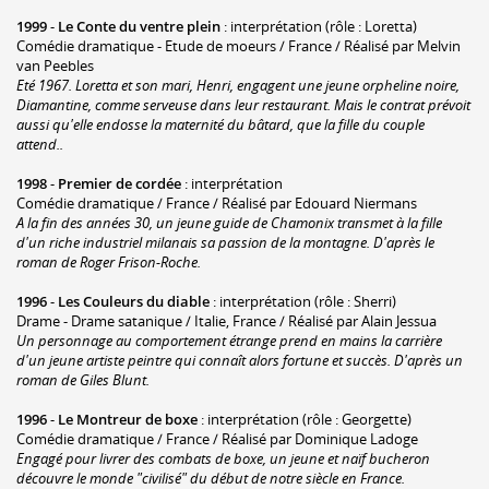
1999
-
Le Conte du ventre plein
: interprétation (rôle : Loretta)
Comédie dramatique - Etude de moeurs / France / Réalisé par Melvin
van Peebles
Eté 1967. Loretta et son mari, Henri, engagent une jeune orpheline noire,
Diamantine, comme serveuse dans leur restaurant. Mais le contrat prévoit
aussi qu'elle endosse la maternité du bâtard, que la fille du couple
attend..
1998
-
Premier de cordée
: interprétation
Comédie dramatique / France / Réalisé par Edouard Niermans
A la fin des années 30, un jeune guide de Chamonix transmet à la fille
d'un riche industriel milanais sa passion de la montagne. D'après le
roman de Roger Frison-Roche.
1996
-
Les Couleurs du diable
: interprétation (rôle : Sherri)
Drame - Drame satanique / Italie, France / Réalisé par Alain Jessua
Un personnage au comportement étrange prend en mains la carrière
d'un jeune artiste peintre qui connaît alors fortune et succès. D'après un
roman de Giles Blunt.
1996
-
Le Montreur de boxe
: interprétation (rôle : Georgette)
Comédie dramatique / France / Réalisé par Dominique Ladoge
Engagé pour livrer des combats de boxe, un jeune et naïf bucheron
découvre le monde "civilisé" du début de notre siècle en France.