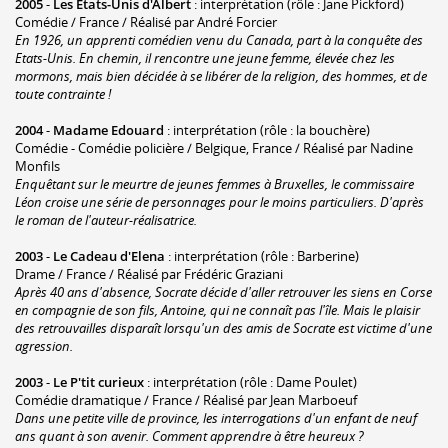
2005
-
Les Etats-Unis d'Albert
: interprétation (rôle : Jane Pickford)
Comédie / France / Réalisé par André Forcier
En 1926, un apprenti comédien venu du Canada, part à la conquête des
Etats-Unis. En chemin, il rencontre une jeune femme, élevée chez les
mormons, mais bien décidée à se libérer de la religion, des hommes, et de
toute contrainte !
2004
-
Madame Edouard
: interprétation (rôle : la bouchère)
Comédie - Comédie policière / Belgique, France / Réalisé par Nadine
Monfils
Enquêtant sur le meurtre de jeunes femmes à Bruxelles, le commissaire
Léon croise une série de personnages pour le moins particuliers. D'après
le roman de l'auteur-réalisatrice.
2003
-
Le Cadeau d'Elena
: interprétation (rôle : Barberine)
Drame / France / Réalisé par Frédéric Graziani
Après 40 ans d'absence, Socrate décide d'aller retrouver les siens en Corse
en compagnie de son fils, Antoine, qui ne connaît pas l'île. Mais le plaisir
des retrouvailles disparaît lorsqu'un des amis de Socrate est victime d'une
agression.
2003
-
Le P'tit curieux
: interprétation (rôle : Dame Poulet)
Comédie dramatique / France / Réalisé par Jean Marboeuf
Dans une petite ville de province, les interrogations d'un enfant de neuf
ans quant à son avenir. Comment apprendre à être heureux ?