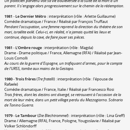
Un politicien parvenu voit sa vie bouleversée à la suite de la mort d'un
parent. Il s'engage alors progressivement sur le chemin de la rédemption.
1981
-
Le Dernier Métro
: interprétation (rôle : Arlette Guillaume)
Comédie dramatique / France / Réalisé par François Truffaut
Pendant l'occupation, une femme reprend la direction du théatre de son
mari, israélite exilé. Celui-ci, en réalité, n'a jamais quitté les lieux et
continue, depuis la cave, de faire jouer ses pièces.
1981
-
L'Ombre rouge
: interprétation (rôle : Magda)
Drame - Drame politique / France, Allemagne (RFA) / Réalisé par Jean-
Louis Comolli
Au cours de la guerre d'Espagne, un trafiquant d'armes, pour le compte
de l'URSS, tombe aux mains de la Gestapo.
1980
-
Trois frères
(
Tre fratelli
) : interprétation (rôle : l'épouse de
Rafaele)
Comédie dramatique / France, Italie / Réalisé par Francesco Rosi
Trois frères, dont les destins ont divergé, se retrouvent à l'occasion de la
mort de leur mère, dans un petit village perdu du Mezzogiorno. Scénario
de Tonino Guerra.
1979
-
Le Tambour
(
Die Blechtrommel
) : interprétation (rôle : Lina Greff)
Drame / Allemagne (RFA), France, Pologne, Yougoslavie / Réalisé par
Volker Schlöndorff