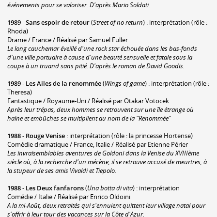
événements pour se valoriser. D'après Mario Soldati.
1989
-
Sans espoir de retour
(
Street of no return
) : interprétation (rôle :
Rhoda)
Drame / France / Réalisé par Samuel Fuller
Le long cauchemar éveillé d'une rock star échouée dans les bas-fonds
d'une ville portuaire à cause d'une beauté sensuelle et fatale sous la
coupe à un truand sans pitié. D'après le roman de David Goodis.
1989
-
Les Ailes de la renommée
(
Wings of game
) : interprétation (rôle :
Theresa)
Fantastique / Royaume-Uni / Réalisé par Otakar Votocek
Après leur trépas, deux hommes se retrouvent sur une île étrange où
haine et embûches se multiplient au nom de la "Renommée"
1988
-
Rouge Venise
: interprétation (rôle : la princesse Hortense)
Comédie dramatique / France, Italie / Réalisé par Etienne Périer
Les invraisemblables aventures de Goldoni dans la Venise du XVIIIème
siècle où, à la recherche d'un mécène, il se retrouve accusé de meurtres, à
la stupeur de ses amis Vivaldi et Tiepolo.
1988
-
Les Deux fanfarons
(
Una botta di vita
) : interprétation
Comédie / Italie / Réalisé par Enrico Oldoini
A la mi-Août, deux retraités qui s'ennuient quittent leur village natal pour
s'offrir à leur tour des vacances sur la Côte d'Azur.