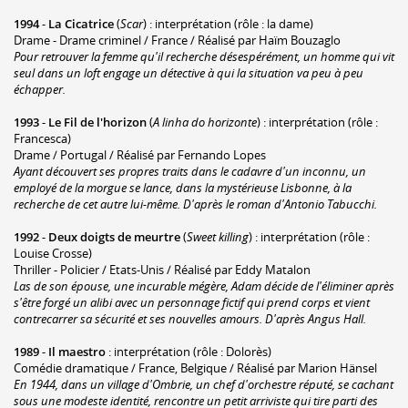
1994
-
La Cicatrice
(
Scar
) : interprétation (rôle : la dame)
Drame - Drame criminel / France / Réalisé par Haïm Bouzaglo
Pour retrouver la femme qu'il recherche désespérément, un homme qui vit
seul dans un loft engage un détective à qui la situation va peu à peu
échapper.
1993
-
Le Fil de l'horizon
(
A linha do horizonte
) : interprétation (rôle :
Francesca)
Drame / Portugal / Réalisé par Fernando Lopes
Ayant découvert ses propres traits dans le cadavre d'un inconnu, un
employé de la morgue se lance, dans la mystérieuse Lisbonne, à la
recherche de cet autre lui-même. D'après le roman d'Antonio Tabucchi.
1992
-
Deux doigts de meurtre
(
Sweet killing
) : interprétation (rôle :
Louise Crosse)
Thriller - Policier / Etats-Unis / Réalisé par Eddy Matalon
Las de son épouse, une incurable mégère, Adam décide de l'éliminer après
s'être forgé un alibi avec un personnage fictif qui prend corps et vient
contrecarrer sa sécurité et ses nouvelles amours. D'après Angus Hall.
1989
-
Il maestro
: interprétation (rôle : Dolorès)
Comédie dramatique / France, Belgique / Réalisé par Marion Hänsel
En 1944, dans un village d'Ombrie, un chef d'orchestre réputé, se cachant
sous une modeste identité, rencontre un petit arriviste qui tire parti des