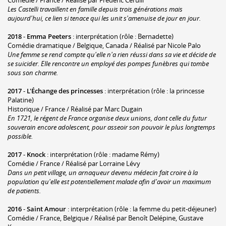
Les Castelli travaillent en famille depuis trois générations mais
aujourd'hui, ce lien si tenace qui les unit s'amenuise de jour en jour.
2018
-
Emma Peeters
: interprétation (rôle : Bernadette)
Comédie dramatique / Belgique, Canada / Réalisé par Nicole Palo
Une femme se rend compte qu'elle n'a rien réussi dans sa vie et décide de
se suicider. Elle rencontre un employé des pompes funèbres qui tombe
sous son charme.
2017
-
L'Échange des princesses
: interprétation (rôle : la princesse
Palatine)
Historique / France / Réalisé par Marc Dugain
En 1721, le régent de France organise deux unions, dont celle du futur
souverain encore adolescent, pour asseoir son pouvoir le plus longtemps
possible.
2017
-
Knock
: interprétation (rôle : madame Rémy)
Comédie / France / Réalisé par Lorraine Lévy
Dans un petit village, un arnaqueur devenu médecin fait croire à la
population qu'elle est potentiellement malade afin d'avoir un maximum
de patients.
2016
-
Saint Amour
: interprétation (rôle : la femme du petit-déjeuner)
Comédie / France, Belgique / Réalisé par Benoît Delépine, Gustave