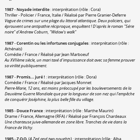
1987
-
Noyade interdite
: interprétation (rôle : Cora)
Thriller - Policier / France, Italie / Réalisé par Pierre Granier-Deferre
Vague de crimes sur une plage du littoral atlantique. Deux policiers, qui
éprouvent une antipathie réciproque, enquêtent ! D'après le roman "Série
noire" d'Andrew Coburn, "Widow's walk"
1987
-
Corentin ou les infortunes conjugales
: interprétation (rôle :
Athénaïs)
Comédie / France / Réalisé par Jean Marboeuf
Au XVIIème siècle, un mari taxé d'impuissance doit avec sa femme prouver
sa virilité publiquement.
1987
-
Promis... juré !
: interprétation (rôle : Dora)
Comédie / France / Réalisé par Jacques Monnet
Pierre-Marie, 12 ans, est moins préoccupé par les bouleversements de la
Deuxième Guerre Mondiale que par la longueur de son nez qui l'empêche
de conquérir Joséphine, la plus belle fille du village.
1985
-
Douce France
: interprétation (rôle : Marthe Maurin)
Drame / France, Allemagne (RFA) / Réalisé par François Chardeaux
Une chanteuse juive-allemande en zone libre. Tranches de vie dans la
France de Vichy.
1985
-
Z.O.O.
(
A Zed and two noughts
) : interprétation (rôle : Alba