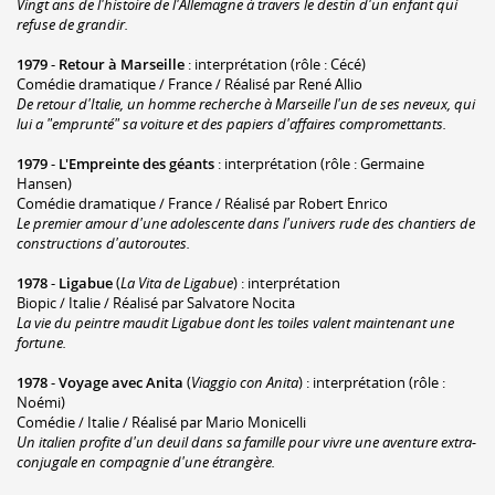
Vingt ans de l'histoire de l'Allemagne à travers le destin d'un enfant qui
refuse de grandir.
1979
-
Retour à Marseille
: interprétation (rôle : Cécé)
Comédie dramatique / France / Réalisé par René Allio
De retour d'Italie, un homme recherche à Marseille l'un de ses neveux, qui
lui a "emprunté" sa voiture et des papiers d'affaires compromettants.
1979
-
L'Empreinte des géants
: interprétation (rôle : Germaine
Hansen)
Comédie dramatique / France / Réalisé par Robert Enrico
Le premier amour d'une adolescente dans l'univers rude des chantiers de
constructions d'autoroutes.
1978
-
Ligabue
(
La Vita de Ligabue
) : interprétation
Biopic / Italie / Réalisé par Salvatore Nocita
La vie du peintre maudit Ligabue dont les toiles valent maintenant une
fortune.
1978
-
Voyage avec Anita
(
Viaggio con Anita
) : interprétation (rôle :
Noémi)
Comédie / Italie / Réalisé par Mario Monicelli
Un italien profite d'un deuil dans sa famille pour vivre une aventure extra-
conjugale en compagnie d'une étrangère.