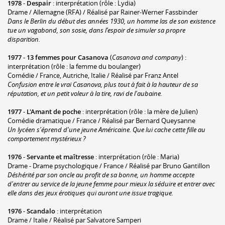
1978
-
Despair
: interprétation (rôle : Lydia)
Drame / Allemagne (RFA) / Réalisé par Rainer-Werner Fassbinder
Dans le Berlin du début des années 1930, un homme las de son existence
tue un vagabond, son sosie, dans l’espoir de simuler sa propre
disparition.
1977
-
13 femmes pour Casanova
(
Casanova and company
) :
interprétation (rôle : la femme du boulanger)
Comédie / France, Autriche, Italie / Réalisé par Franz Antel
Confusion entre le vrai Casanova, plus tout à fait à la hauteur de sa
réputation, et un petit voleur à la tire, ravi de l'aubaine.
1977
-
L'Amant de poche
: interprétation (rôle : la mère de Julien)
Comédie dramatique / France / Réalisé par Bernard Queysanne
Un lycéen s'éprend d'une jeune Américaine. Que lui cache cette fille au
comportement mystérieux ?
1976
-
Servante et maîtresse
: interprétation (rôle : Maria)
Drame - Drame psychologique / France / Réalisé par Bruno Gantillon
Déshérité par son oncle au profit de sa bonne, un homme accepte
d'entrer au service de la jeune femme pour mieux la séduire et entrer avec
elle dans des jeux érotiques qui auront une issue tragique.
1976
-
Scandalo
: interprétation
Drame / Italie / Réalisé par Salvatore Samperi