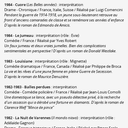
1984
-
Cuore
(
Les Belles années
) : interprétation
Drame - Chronique / France, Italie, Suisse / Réalisé par Luigi Comencini
Pendant la guerre de 1914-1918, un jeune sous-lieutenant retrouve au
front d'anciens camarades de classe et se remémore ses années d'enfance
D'après le roman de Edmondo de Amicis.
1984
-
Le Jumeau
: interprétation (rôle : Evie)
Comédie / France / Réalisé par Yves Robert
Un faux jumeau et deux vraies jumelles. Bien des complications
sentimentales en perspective ! D'après un roman de Donald Westlake.
1983
-
Louisiane
: interprétation (rôle : Mignette)
Comédie dramatique / France, Canada / Réalisé par Philippe de Broca
La vie et les rêves d'une jeune femme en pleine Guerre de Secession.
D'après le roman de Maurice Denuzière.
1982-1983
-
Balles perdues
: interprétation
Comédie - Comédie policière / France / Réalisé par Jean-Louis Comolli
Une domestique se lance, avec un pseudo détective privé, à la recherche
d'un assassin qui a dérobé une fortune en diamants. D'après le roman de
Clarence Welf "Mince de pince"
1982
-
La Nuit de Varennes
(
Il mondo niovo
) : interprétation (rôle :
Adélaïde Gagnon)
Drame - Fresque historique / France, Italie / Réalisé par Ettore Scola