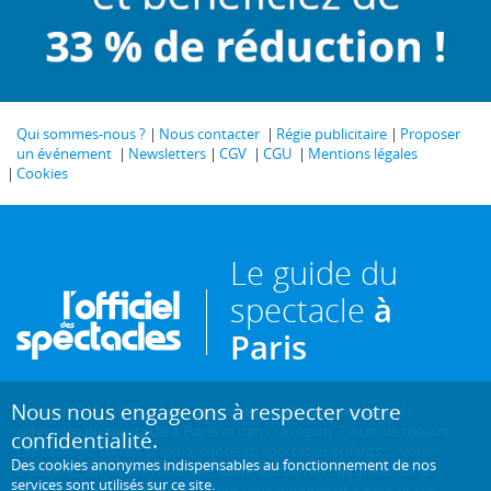
Qui sommes-nous ?
Nous contacter
Régie publicitaire
Proposer
un événement
Newsletters
CGV
CGU
Mentions légales
Cookies
Le guide du
spectacle
à
Paris
Nous nous engageons à respecter votre
Créé en 1946, L'Officiel des spectacles est
l'hebdomadaire de
référence du spectacle à Paris
et dans sa région. Pièces de théâtre,
confidentialité.
expositions, sorties cinéma, concerts, spectacles enfants... : vous
Des cookies anonymes indispensables au fonctionnement de nos
trouverez sur ce site toute l'actualité des sorties culturelles de la
services sont utilisés sur ce site.
capitale, et bien plus encore ! Pour ceux qui sortent à Paris et ses