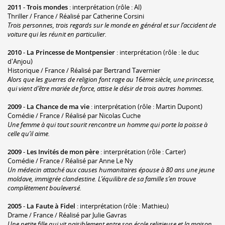
2011
-
Trois mondes
: interprétation (rôle : Al)
Thriller / France / Réalisé par Catherine Corsini
Trois personnes, trois regards sur le monde en général et sur l’accident de
voiture qui les réunit en particulier.
2010
-
La Princesse de Montpensier
: interprétation (rôle : le duc
d'Anjou)
Historique / France / Réalisé par Bertrand Tavernier
Alors que les guerres de religion font rage au 16ème siècle, une princesse,
qui vient d’être mariée de force, attise le désir de trois autres hommes.
2009
-
La Chance de ma vie
: interprétation (rôle : Martin Dupont)
Comédie / France / Réalisé par Nicolas Cuche
Une femme à qui tout sourit rencontre un homme qui porte la poisse à
celle qu’il aime.
2009
-
Les Invités de mon père
: interprétation (rôle : Carter)
Comédie / France / Réalisé par Anne Le Ny
Un médecin attaché aux causes humanitaires épouse à 80 ans une jeune
moldave, immigrée clandestine. L’équilibre de sa famille s’en trouve
complètement bouleversé.
2005
-
La Faute à Fidel
: interprétation (rôle : Mathieu)
Drame / France / Réalisé par Julie Gavras
Une petite fille qui vit paisiblement entre son école religieuse et la maison