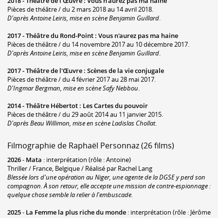
2018 -
Théâtre de l'Œuvre
:
Vous n'aurez pas ma haine
Pièces de théâtre / du 2 mars 2018 au 14 avril 2018.
D'après Antoine Leiris, mise en scène Benjamin Guillard
.
2017 -
Théâtre du Rond-Point
:
Vous n'aurez pas ma haine
Pièces de théâtre / du 14 novembre 2017 au 10 décembre 2017.
D'après Antoine Leiris, mise en scène Benjamin Guillard
.
2017 -
Théâtre de l'Œuvre
:
Scènes de la vie conjugale
Pièces de théâtre / du 4 février 2017 au 28 mai 2017.
D'Ingmar Bergman, mise en scène Safy Nebbou
.
2014 -
Théâtre Hébertot
:
Les Cartes du pouvoir
Pièces de théâtre / du 29 août 2014 au 11 janvier 2015.
D'après Beau Willimon, mise en scène Ladislas Chollat
.
Filmographie de Raphaël Personnaz (26 films)
2026
-
Mata
: interprétation (rôle : Antoine)
Thriller / France, Belgique / Réalisé par Rachel Lang
Blessée lors d'une opération au Niger, une agente de la DGSE y perd son
compagnon. À son retour, elle accepte une mission de contre-espionnage :
quelque chose semble la relier à l'embuscade.
2025
-
La Femme la plus riche du monde
: interprétation (rôle : Jérôme