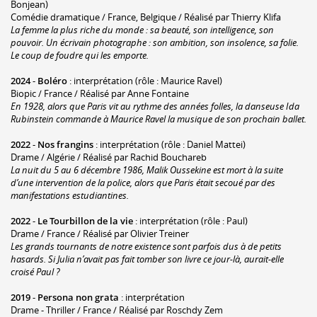
Bonjean)
Comédie dramatique / France, Belgique / Réalisé par Thierry Klifa
La femme la plus riche du monde : sa beauté, son intelligence, son
pouvoir. Un écrivain photographe : son ambition, son insolence, sa folie.
Le coup de foudre qui les emporte.
2024
-
Boléro
: interprétation (rôle : Maurice Ravel)
Biopic / France / Réalisé par Anne Fontaine
En 1928, alors que Paris vit au rythme des années folles, la danseuse Ida
Rubinstein commande à Maurice Ravel la musique de son prochain ballet.
2022
-
Nos frangins
: interprétation (rôle : Daniel Mattei)
Drame / Algérie / Réalisé par Rachid Bouchareb
La nuit du 5 au 6 décembre 1986, Malik Oussekine est mort à la suite
d’une intervention de la police, alors que Paris était secoué par des
manifestations estudiantines.
2022
-
Le Tourbillon de la vie
: interprétation (rôle : Paul)
Drame / France / Réalisé par Olivier Treiner
Les grands tournants de notre existence sont parfois dus à de petits
hasards. Si Julia n’avait pas fait tomber son livre ce jour-là, aurait-elle
croisé Paul ?
2019
-
Persona non grata
: interprétation
Drame - Thriller / France / Réalisé par Roschdy Zem