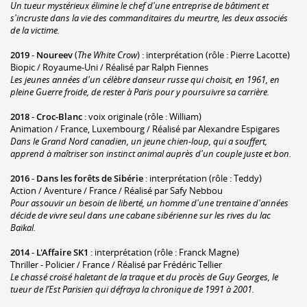
Un tueur mystérieux élimine le chef d'une entreprise de bâtiment et
s'incruste dans la vie des commanditaires du meurtre, les deux associés
de la victime.
2019
-
Noureev
(
The White Crow
) : interprétation (rôle : Pierre Lacotte)
Biopic / Royaume-Uni / Réalisé par Ralph Fiennes
Les jeunes années d'un célèbre danseur russe qui choisit, en 1961, en
pleine Guerre froide, de rester à Paris pour y poursuivre sa carrière.
2018
-
Croc-Blanc
: voix originale (rôle : William)
Animation / France, Luxembourg / Réalisé par Alexandre Espigares
Dans le Grand Nord canadien, un jeune chien-loup, qui a souffert,
apprend à maîtriser son instinct animal auprès d'un couple juste et bon.
2016
-
Dans les forêts de Sibérie
: interprétation (rôle : Teddy)
Action / Aventure / France / Réalisé par Safy Nebbou
Pour assouvir un besoin de liberté, un homme d'une trentaine d'années
décide de vivre seul dans une cabane sibérienne sur les rives du lac
Baïkal.
2014
-
L'Affaire SK1
: interprétation (rôle : Franck Magne)
Thriller - Policier / France / Réalisé par Frédéric Tellier
Le chassé croisé haletant de la traque et du procès de Guy Georges, le
tueur de l’Est Parisien qui défraya la chronique de 1991 à 2001.