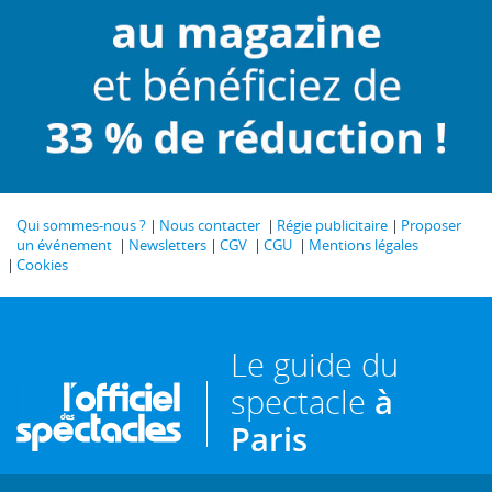
Qui sommes-nous ?
Nous contacter
Régie publicitaire
Proposer
un événement
Newsletters
CGV
CGU
Mentions légales
Cookies
Le guide du
spectacle
à
Paris