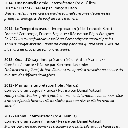
2014
-
Une nouvelle amie
: interprétation (rôle : Gilles)
Drame / France / Réalisé par François Ozon
Une jeune femme venant de perdre sa meilleure amie découvre les
pratiques ambigües du veuf de cette dernière.
2014
-
Le Temps des aveux
: interprétation (rôle : François Bizot)
Drame / Cambodge, France, Belgique / Réalisé par Régis Wargnier
En 1971 un jeune français installé au Cambodge est capturé par les
Khmers rouges et retenu dans un camp pendant quatre mois. Il assiste
plus tard au procès de son ancien geôlier.
2013
-
Quai d'Orsay
: interprétation (rôle : Arthur Vlaminck)
Comédie / France / Réalisé par Bertrand Tavernier
Fraîchement diplômé, Arthur Vlaminck est appelé à travailler au service du
ministre des Affaires étrangères.
2012
-
Marius
: interprétation (rôle : Marius)
Comédie dramatique / France / Réalisé par Daniel Auteuil
Fanny retient Marius, prêt à partir en mer, en lui avouant son amour. Mais
il ne sera jamais heureux s’il ne réalise pas son rêve et elle lui rend sa
liberté.
2012
-
Fanny
: interprétation (rôle : Marius)
Comédie dramatique / France / Réalisé par Daniel Auteuil
Marius parti en mer, Fanny se découvre enceinte. Elle épouse Panisse qui