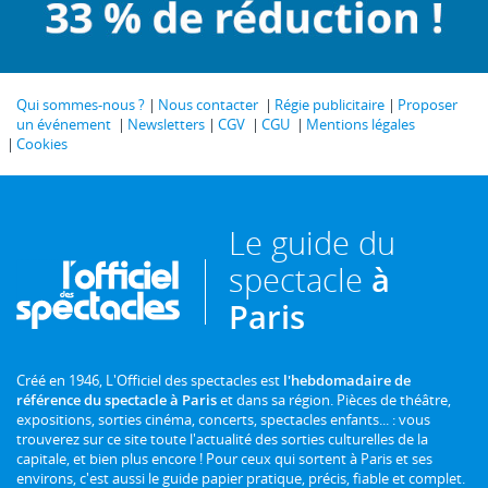
Qui sommes-nous ?
Nous contacter
Régie publicitaire
Proposer
un événement
Newsletters
CGV
CGU
Mentions légales
Cookies
Le guide du
spectacle
à
Paris
Créé en 1946, L'Officiel des spectacles est
l'hebdomadaire de
référence du spectacle à Paris
et dans sa région. Pièces de théâtre,
expositions, sorties cinéma, concerts, spectacles enfants... : vous
trouverez sur ce site toute l'actualité des sorties culturelles de la
capitale, et bien plus encore ! Pour ceux qui sortent à Paris et ses
environs, c'est aussi le guide papier pratique, précis, fiable et complet.