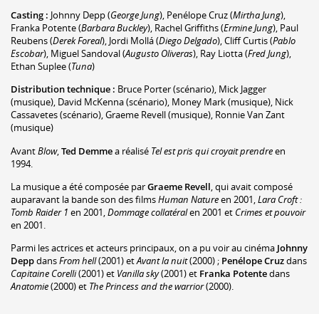
Casting :
Johnny Depp
(
George Jung
)
,
Penélope Cruz
(
Mirtha Jung
)
,
Franka Potente
(
Barbara Buckley
)
,
Rachel Griffiths
(
Ermine Jung
)
,
Paul
Reubens
(
Derek Foreal
)
,
Jordi Mollá
(
Diego Delgado
)
,
Cliff Curtis
(
Pablo
Escobar
)
,
Miguel Sandoval
(
Augusto Oliveras
)
,
Ray Liotta
(
Fred Jung
)
,
Ethan Suplee
(
Tuna
)
Distribution technique :
Bruce Porter
(scénario)
,
Mick Jagger
(musique)
,
David McKenna
(scénario)
,
Money Mark
(musique)
,
Nick
Cassavetes
(scénario)
,
Graeme Revell
(musique)
,
Ronnie Van Zant
(musique)
Avant
Blow
,
Ted Demme
a réalisé
Tel est pris qui croyait prendre
en
1994.
La musique a été composée par
Graeme Revell
, qui avait composé
auparavant la bande son des films
Human Nature
en 2001,
Lara Croft :
Tomb Raider 1
en 2001,
Dommage collatéral
en 2001 et
Crimes et pouvoir
en 2001.
Parmi les actrices et acteurs principaux, on a pu voir au cinéma
Johnny
Depp
dans
From hell
(2001) et
Avant la nuit
(2000) ;
Penélope Cruz
dans
Capitaine Corelli
(2001) et
Vanilla sky
(2001) et
Franka Potente
dans
Anatomie
(2000) et
The Princess and the warrior
(2000).