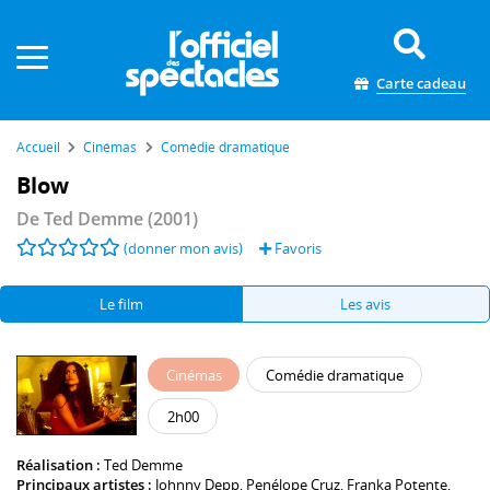
Panneau de gestion des cookies
Carte cadeau
Accueil
Cinémas
Comédie dramatique
Blow
De
Ted Demme
(2001)
(donner mon avis)
Favoris
Le film
Les avis
Cinémas
Comédie dramatique
2h00
Réalisation :
Ted Demme
Principaux artistes :
Johnny Depp
,
Penélope Cruz
,
Franka Potente
,