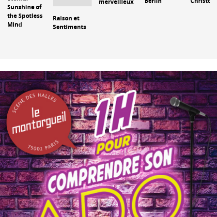
Berlin
Christop
merveilleux
Sunshine of
the Spotless
Raison et
Mind
Sentiments