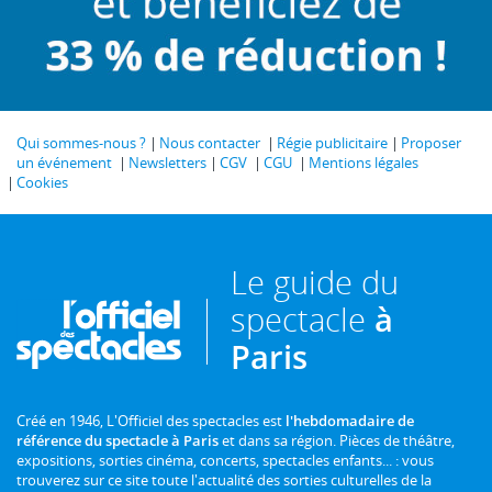
Qui sommes-nous ?
Nous contacter
Régie publicitaire
Proposer
un événement
Newsletters
CGV
CGU
Mentions légales
Cookies
Le guide du
spectacle
à
Paris
Créé en 1946, L'Officiel des spectacles est
l'hebdomadaire de
référence du spectacle à Paris
et dans sa région. Pièces de théâtre,
expositions, sorties cinéma, concerts, spectacles enfants... : vous
trouverez sur ce site toute l'actualité des sorties culturelles de la