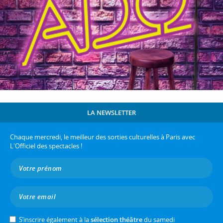
LA NEWSLETTER
Chaque mercredi, le meilleur des sorties culturelles à Paris avec
L'Officiel des spectacles !
S’inscrire également à la
sélection théâtre
du samedi