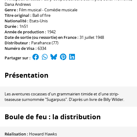
Dana Andrews
Genre :
Film musical - Comédie musicale
Titre original :
Ball of fire
Nationalité :
Etats-Unis
Durée :
1h51
Année de production :
1942
Date de sortie (ou ressortie) en France :
31 juillet 1948
Distributeur :
Parafrance (77)
Numéro de Visa :
6334
Partager sur :
Présentation
Les aventures cocasses d'un grammairien timide et d'une strip-
teaseuse surnommée "Sugarpuss". D'après un livre de Billy Wilder.
Boule de feu : la distribution
Réalisation :
Howard Hawks