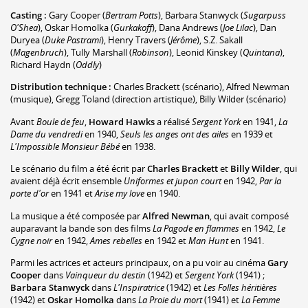
Casting :
Gary Cooper
(
Bertram Potts
)
,
Barbara Stanwyck
(
Sugarpuss
O'Shea
)
,
Oskar Homolka
(
Gurkakoff
)
,
Dana Andrews
(
Joe Lilac
)
,
Dan
Duryea
(
Duke Pastrami
)
,
Henry Travers
(
Jérôme
)
,
S.Z. Sakall
(
Magenbruch
)
,
Tully Marshall
(
Robinson
)
,
Leonid Kinskey
(
Quintana
)
,
Richard Haydn
(
Oddly
)
Distribution technique :
Charles Brackett
(scénario)
,
Alfred Newman
(musique)
,
Gregg Toland
(direction artistique)
,
Billy Wilder
(scénario)
Avant
Boule de feu
,
Howard Hawks
a réalisé
Sergent York
en 1941,
La
Dame du vendredi
en 1940,
Seuls les anges ont des ailes
en 1939 et
L'Impossible Monsieur Bébé
en 1938.
Le scénario du film a été écrit par
Charles Brackett
et
Billy Wilder
, qui
avaient déjà écrit ensemble
Uniformes et jupon court
en 1942,
Par la
porte d'or
en 1941 et
Arise my love
en 1940.
La musique a été composée par
Alfred Newman
, qui avait composé
auparavant la bande son des films
La Pagode en flammes
en 1942,
Le
Cygne noir
en 1942,
Ames rebelles
en 1942 et
Man Hunt
en 1941.
Parmi les actrices et acteurs principaux, on a pu voir au cinéma
Gary
Cooper
dans
Vainqueur du destin
(1942) et
Sergent York
(1941) ;
Barbara Stanwyck
dans
L'Inspiratrice
(1942) et
Les Folles héritières
(1942) et
Oskar Homolka
dans
La Proie du mort
(1941) et
La Femme