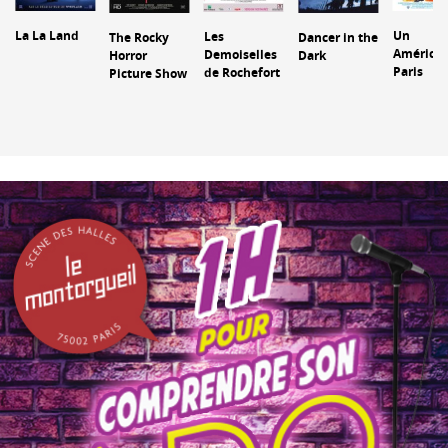
La La Land
Un
Les
The Rocky
Dancer in the
Américai
Demoiselles
Horror
Dark
Paris
de Rochefort
Picture Show