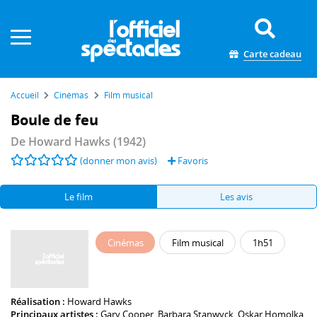
Panneau de gestion des cookies
Carte cadeau
Accueil
Cinémas
Film musical
Boule de feu
De
Howard Hawks
(1942)
(donner mon avis)
Favoris
Le film
Les avis
Cinémas
Film musical
1h51
Réalisation :
Howard Hawks
Principaux artistes :
Gary Cooper
,
Barbara Stanwyck
,
Oskar Homolka
,